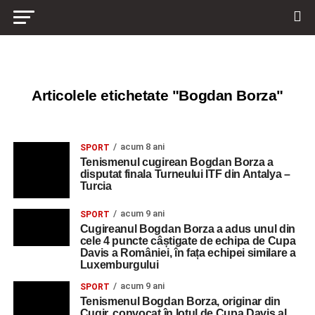
Articolele etichetate "Bogdan Borza"
acum 8 ani
SPORT
Tenismenul cugirean Bogdan Borza a
disputat finala Turneului ITF din Antalya –
Turcia
acum 9 ani
SPORT
Cugireanul Bogdan Borza a adus unul din
cele 4 puncte câștigate de echipa de Cupa
Davis a României, în fața echipei similare a
Luxemburgului
acum 9 ani
SPORT
Tenismenul Bogdan Borza, originar din
Cugir, convocat în lotul de Cupa Davis al