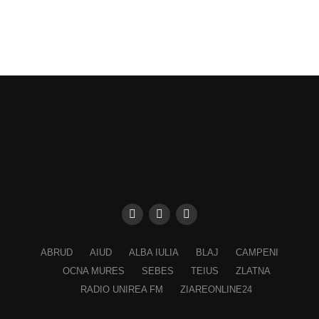
ABRUD
AIUD
ALBA IULIA
BLAJ
CAMPENI
OCNA MURES
SEBES
TEIUS
ZLATNA
RADIO UNIREA FM
ZIAREONLINE24