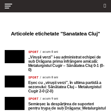
Articolele etichetate "Sanatatea Cluj"
acum 8 ani
SPORT
„Virușii verzi” i-au administrat echipei de
sub Drăgana prima înfrângere amicală:
Metalurgistul Cugir – Sănătatea Cluj 0-1 (0-
0)
acum 8 ani
SPORT
Eșec cu „virușii verzi”, în ultima partidă a
sezonului: Sănătatea Cluj – Metalurgistul
Cugir 2-0 (2-0)
acum 9 ani
SPORT
Semieșec la despărțirea de suporteri
pentru trupa de sub Drăgana: Metalurgistul