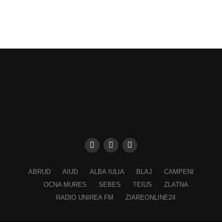
ABRUD
AIUD
ALBA IULIA
BLAJ
CAMPENI
OCNA MURES
SEBES
TEIUS
ZLATNA
RADIO UNIREA FM
ZIAREONLINE24