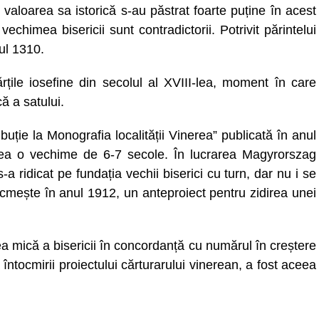
valoarea sa istorică s-au păstrat foarte puține în acest
echimea bisericii sunt contradictorii. Potrivit părintelui
ul 1310.
rțile iosefine din secolul al XVIII-lea, moment în care
că a satului.
ribuție la Monografia localității Vinerea” publicată în anul
ea o vechime de 6-7 secole. În lucrarea Magyrorszag
 ridicat pe fundația vechii biserici cu turn, dar nu i se
cmește în anul 1912, un anteproiect pentru zidirea unei
tea mică a bisericii în concordanță cu numărul în creștere
întocmirii proiectului cărturarului vinerean, a fost aceea