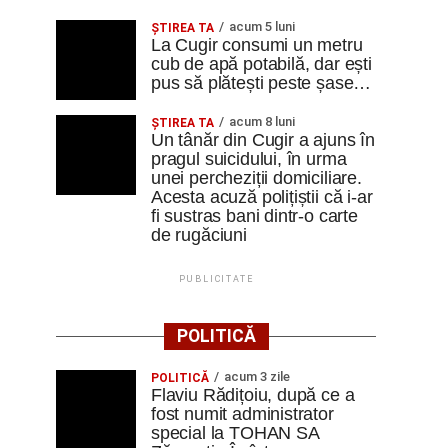
acum 5 luni
ȘTIREA TA
La Cugir consumi un metru
cub de apă potabilă, dar ești
pus să plătești peste șase…
acum 8 luni
ȘTIREA TA
Un tânăr din Cugir a ajuns în
pragul suicidului, în urma
unei percheziții domiciliare.
Acesta acuză polițiștii că i-ar
fi sustras bani dintr-o carte
de rugăciuni
PUBLICITATE
POLITICĂ
acum 3 zile
POLITICĂ
Flaviu Rădițoiu, după ce a
fost numit administrator
special la TOHAN SA