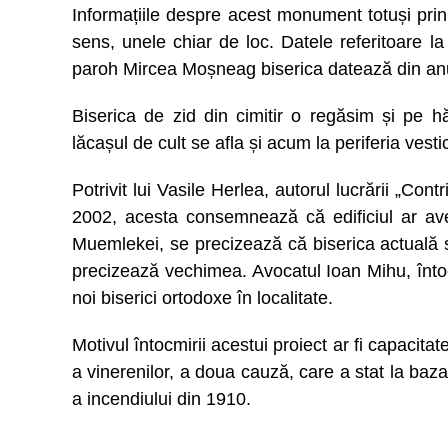
Informațiile despre acest monument totuși prin 
sens, unele chiar de loc. Datele referitoare la v
paroh Mircea Moșneag biserica datează din an
Biserica de zid din cimitir o regăsim și pe hă
lăcașul de cult se afla și acum la periferia vesti
Potrivit lui Vasile Herlea, autorul lucrării „Cont
2002, acesta consemnează că edificiul ar av
Muemlekei, se precizează că biserica actuală s-a
precizează vechimea. Avocatul Ioan Mihu, înto
noi biserici ortodoxe în localitate.
Motivul întocmirii acestui proiect ar fi capacita
a vinerenilor, a doua cauză, care a stat la baza 
a incendiului din 1910.