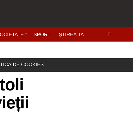
OCIETATE
SPORT
ȘTIREA TA
ITICĂ DE COOKIES
toli
ieții