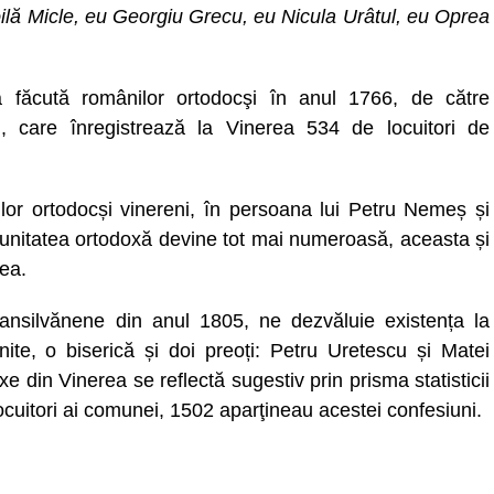
ilă Micle, eu Georgiu Grecu, eu Nicula Urâtul, eu Oprea
ca făcută românilor ortodocşi în anul 1766, de către
i, care înregistrează la Vinerea 534 de locuitori de
lor ortodocși vinereni, în persoana lui Petru Nemeș și
munitatea ortodoxă devine tot mai numeroasă, aceasta și
rea.
 transilvănene din anul 1805, ne dezvăluie existența la
te, o biserică și doi preoți: Petru Uretescu și Matei
 din Vinerea se reflectă sugestiv prin prisma statisticii
locuitori ai comunei, 1502 aparţineau acestei confesiuni.