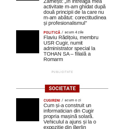
Zărnești: „În întreaga mea
activitate m-am ghidat după
două principii de la care nu
m-am abătut: corectitudinea
și profesionalismul”
acum 4 zile
POLITICĂ
Flaviu Rădițoiu, membru
USR Cugir, numit
administrator special la
TOHAN SA – filială a
Romarm
PUBLICITATE
SOCIETATE
acum o zi
CUGIRENI
Cum și-a construit un
informatician din Cugir
propria mașină solară.
Vehiculul a ajuns și la o
expoziție din Berlin