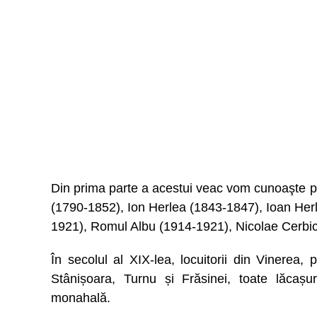
Din prima parte a acestui veac vom cunoaşte pr
(1790-1852), Ion Herlea (1843-1847), Ioan Her
1921), Romul Albu (1914-1921), Nicolae Cerbi
În secolul al XIX-lea, locuitorii din Vinerea, p
Stânișoara, Turnu și Frăsinei, toate lăcașu
monahală.