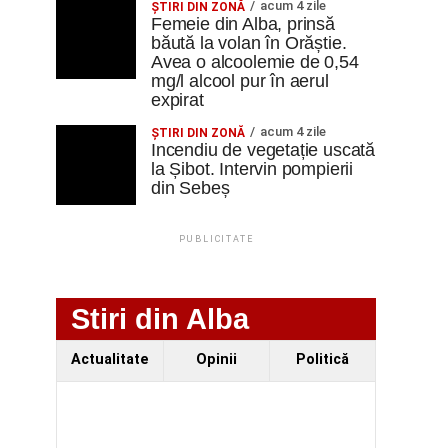
acum 4 zile
ŞTIRI DIN ZONĂ
Femeie din Alba, prinsă
băută la volan în Orăștie.
Avea o alcoolemie de 0,54
mg/l alcool pur în aerul
expirat
acum 4 zile
ŞTIRI DIN ZONĂ
Incendiu de vegetație uscată
la Șibot. Intervin pompierii
din Sebeș
PUBLICITATE
Stiri din Alba
Actualitate
Opinii
Politică