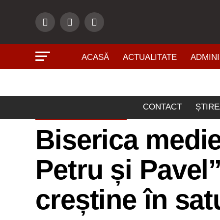
ACASĂ
ACTUALITATE
ADMINI
CONTACT
ȘTIRE
ACTUALITATE
Biserica medie
Petru și Pavel”:
creștine în sat