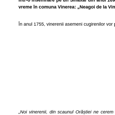
într-o însemnare pe un Sinaxar din anul 169
vreme în comuna Vinerea: „Neagoi de la Vin
În anul 1755, vinerenii asemeni cugirenilor vor
„Noi vinerenii, din scaunul Orăștiei ne cerem