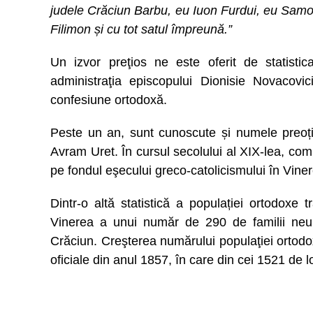
judele Crăciun Barbu, eu Iuon Furdui, eu Samo
Filimon și cu tot satul împreună.”
Un izvor preţios ne este oferit de statisti
administraţia episcopului Dionisie Novacovic
confesiune ortodoxă.
Peste un an, sunt cunoscute și numele preoți
Avram Uret. În cursul secolului al XIX-lea, co
pe fondul eşecului greco-catolicismului în Vine
Dintr-o altă statistică a populației ortodoxe
Vinerea a unui număr de 290 de familii neuni
Crăciun. Creşterea numărului populaţiei ortodoxe
oficiale din anul 1857, în care din cei 1521 de 