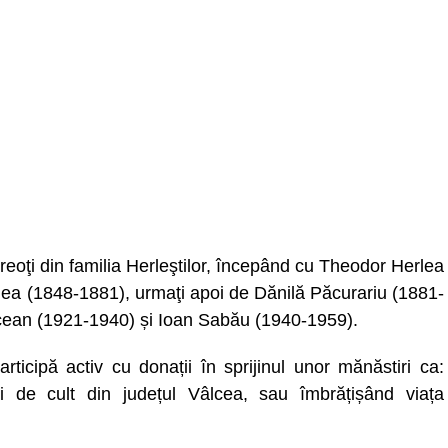
eoţi din familia Herleştilor, începând cu Theodor Herlea
lea (1848-1881), urmaţi apoi de Dănilă Păcurariu (1881-
cean (1921-1940) și Ioan Sabău (1940-1959).
articipă activ cu donații în sprijinul unor mănăstiri ca:
ri de cult din județul Vâlcea, sau îmbrățișând viața