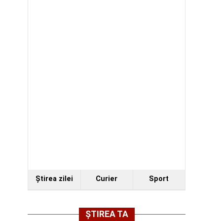
Ştirea zilei
Curier
Sport
ȘTIREA TA