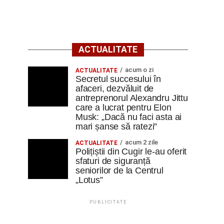
ACTUALITATE
acum o zi
ACTUALITATE
Secretul succesului în
afaceri, dezvăluit de
antreprenorul Alexandru Jittu
care a lucrat pentru Elon
Musk: „Dacă nu faci asta ai
mari șanse să ratezi”
acum 2 zile
ACTUALITATE
Polițiștii din Cugir le-au oferit
sfaturi de siguranță
seniorilor de la Centrul
„Lotus”
PUBLICITATE