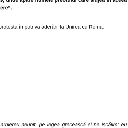
9, unde apare numele preotului care slujea în aceea
ere”.
 protesta împotriva aderării la Unirea cu Roma:
 arhiereu neunit, pe legea grecească și ne iscălim: eu