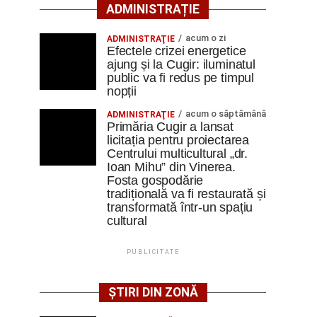
ADMINISTRAȚIE
acum o zi
ADMINISTRAŢIE
Efectele crizei energetice
ajung și la Cugir: iluminatul
public va fi redus pe timpul
nopții
acum o săptămână
ADMINISTRAŢIE
Primăria Cugir a lansat
licitația pentru proiectarea
Centrului multicultural „dr.
Ioan Mihu” din Vinerea.
Fosta gospodărie
tradițională va fi restaurată și
transformată într-un spațiu
cultural
PUBLICITATE
ȘTIRI DIN ZONĂ