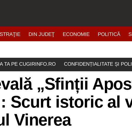
STRAŢIE
DIN JUDEŢ
ECONOMIE
POLITICĂ
S
ŞTIRI DIN ZONĂ
A TA PE CUGIRINFO.RO
CONFIDENȚIALITATE ȘI POL
vală „Sfinții Apos
 Scurt istoric al v
ul Vinerea