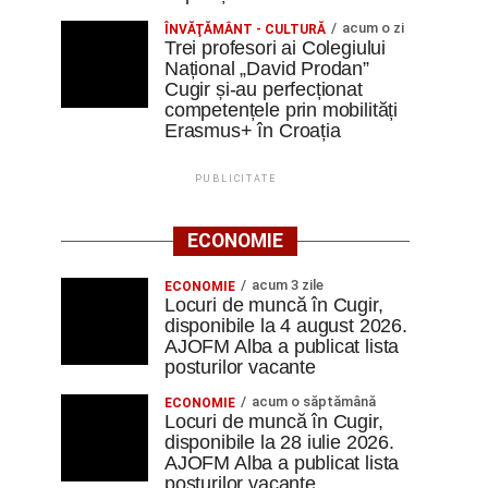
acum o zi
ÎNVĂŢĂMÂNT - CULTURĂ
Trei profesori ai Colegiului
Național „David Prodan”
Cugir și-au perfecționat
competențele prin mobilități
Erasmus+ în Croația
PUBLICITATE
ECONOMIE
acum 3 zile
ECONOMIE
Locuri de muncă în Cugir,
disponibile la 4 august 2026.
AJOFM Alba a publicat lista
posturilor vacante
acum o săptămână
ECONOMIE
Locuri de muncă în Cugir,
disponibile la 28 iulie 2026.
AJOFM Alba a publicat lista
posturilor vacante