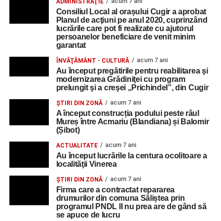
acum 7 ani
ADMINISTRAŢIE
Consiliul Local al orașului Cugir a aprobat
Planul de acţiuni pe anul 2020, cuprinzând
lucrările care pot fi realizate cu ajutorul
persoanelor beneficiare de venit minim
garantat
acum 7 ani
ÎNVĂŢĂMÂNT - CULTURĂ
Au început pregătirile pentru reabilitarea şi
modernizarea Grădiniţei cu program
prelungit şi a creşei „Prichindel”, din Cugir
acum 7 ani
ŞTIRI DIN ZONĂ
A început construcția podului peste râul
Mureș între Acmariu (Blandiana) și Balomir
(Șibot)
acum 7 ani
ACTUALITATE
Au început lucrările la centura ocolitoare a
localităţii Vinerea
acum 7 ani
ŞTIRI DIN ZONĂ
Firma care a contractat repararea
drumurilor din comuna Săliștea prin
programul PNDL II nu prea are de gând să
se apuce de lucru