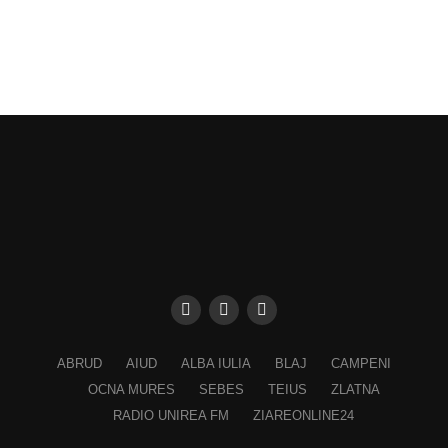
ABRUD
AIUD
ALBA IULIA
BLAJ
CAMPENI
OCNA MURES
SEBES
TEIUS
ZLATNA
RADIO UNIREA FM
ZIAREONLINE24