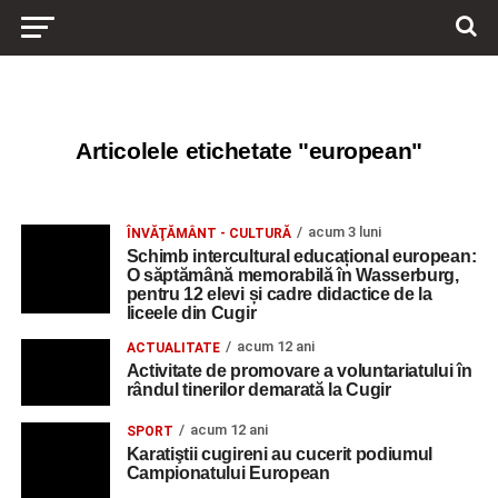
Articolele etichetate "european"
acum 3 luni
ÎNVĂŢĂMÂNT - CULTURĂ
Schimb intercultural educațional european:
O săptămână memorabilă în Wasserburg,
pentru 12 elevi și cadre didactice de la
liceele din Cugir
acum 12 ani
ACTUALITATE
Activitate de promovare a voluntariatului în
rândul tinerilor demarată la Cugir
acum 12 ani
SPORT
Karatiştii cugireni au cucerit podiumul
Campionatului European