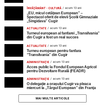
acum 13 ani
ÎNVĂŢĂMÂNT - CULTURĂ
„EU, micul cetăţean European” –
Spectacol oferit de elevii Şcolii Gimnaziale
„Singidava” Cugir
acum 13 ani
ACTUALITATE
Turneul european al fanfarei „Transilvania”
din Cugir a fost un real succes
acum 13 ani
ACTUALITATE
Turneu european pentru fanfara
“Transilvania” din Cugir
acum 13 ani
ADMINISTRAŢIE
Acces public la Fondul European Agricol
pentru Dezvoltare Rurală (FEADR)
acum 13 ani
ADMINISTRAŢIE
O delegaţie a orașului Cugir va pleaca
miercuri la „Târgul European” din Franţa
MAI MULTE ARTICOLE