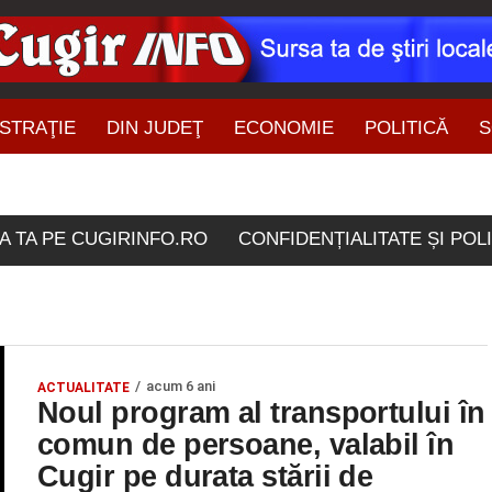
STRAŢIE
DIN JUDEŢ
ECONOMIE
POLITICĂ
S
ŞTIRI DIN ZONĂ
ticolele etichetate "calato
A TA PE CUGIRINFO.RO
CONFIDENȚIALITATE ȘI POL
acum 6 ani
ACTUALITATE
Noul program al transportului în
comun de persoane, valabil în
Cugir pe durata stării de