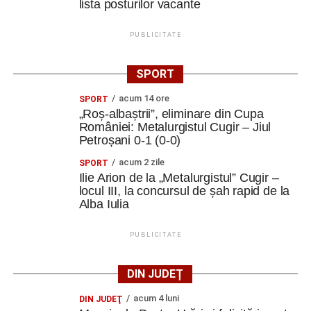
lista posturilor vacante
PUBLICITATE
SPORT
acum 14 ore
SPORT
„Roș-albaștrii”, eliminare din Cupa
României: Metalurgistul Cugir – Jiul
Petroșani 0-1 (0-0)
acum 2 zile
SPORT
Ilie Arion de la „Metalurgistul” Cugir –
locul III, la concursul de șah rapid de la
Alba Iulia
PUBLICITATE
DIN JUDEȚ
acum 4 luni
DIN JUDEŢ