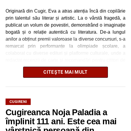
Originară din Cugir, Eva a atras atenția încă din copilărie
prin talentul său literar și artistic. La o vârstă fragedă, a
publicat un volum de povestiri, demonstrând o imaginație
bogată și o relație autentică cu literatura. De-a lungul
anilor a obținut premii valoroase la diverse concursuri, s-a
remarcat prin performanțe la olimpiade școlare, a
colaborat cu diverse edituri și platforme culturale, unde a
redactat recenzii de carte și recomandări pentru cititori de
toate vârstele. Pe lângă rezultatele sale academice și
CITEȘTE MAI MULT
implicarea în activități extracurriculare, Eva Anastasia
Maria Curea și-a exprimat creativitatea prin pasiunea
pentru artă, în special pentru pictură, pe care o consideră
o modalitate de a da viață ideilor și emoțiilor sale.
CUGIRENI
Pe măsură ce a crescut, interesul său s-a orientat tot mai
Cugireanca Noja Paladia a
mult spre reflecție și idei profunde. Astfel și-a propus să
împlinit 111 ani. Este cea mai
trăiască visul american și, cu multă ambiție și
vârstnică persoană din
determinare, a reușit să obțină o bursă în cadrul