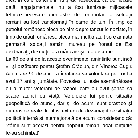
dată, angajamentele: nu a fost furnizate mijloacele
tehnice necesare unei astfel de confruntări iar soldaţii
români au fost transformaţi în carne de tun. În timp ce
petrolul românesc pleca pe nimic spre tancurile naziste, în
timp de grâul românesc pleca mai mult gratuit spre armata
germană, soldaţii români mureau pe frontul de Est
dezbrăcaţi, desculţi, fără mâncare şi fără de arme.
La 69 de ani de la aceste evenimente, amintirile sunt încă
vii şi arzătoare pentru Ştefan Crăciun, din Vinerea Cugir.
Acum are 90 de ani. La înrolarea sa voluntară pe front a
avut 17 ani şi jumătate. Povestea lui este asemănătoare
cu a multor veterani de război, care au avut şansa să
scape atunci cu viaţă. Verdictele lui pentru situaţia
geopolitică de atunci, dar şi de acum, sunt drastice şi
dureros de reale. În plus, extrem de dezamăgit de situaţia
politică internă şi internaţională de acum, considerând că:
“câinii sunt aceiaşi pentru poporul român, doar lanţurile
le-au schimbat”.