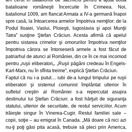
batalioane româneşti încercuite în Crimeea. Noi,
batalionul 1009, am flancat Armata a IV-a germană înapoi
spre casă, la întoarcerea armelor împotriva nemţilor: de la
Podul Iloaiei, Vaslui, Ploieşti, Iugoslavia şi apoi Munţii
Tatra” susţine Ştefan Crăciun. Acesta afirmă că apelul
pentru sistarea crimelor şi omorurilor împotriva nemţilor
împotriva cărora se întorseseră armele a fost făcut de
patriarhul de atunci al României, din ce în ce mai incomod
pentru „ruşii eliberatori„. „Ruşii păgâni credeau în Engels-
Karl-Marx, nu în sfînta treime”, explică Ştefan Crăciun.
Faptul că nu i-a putut… iubi de-a lungul timpului pe ruşii
eliberatori şi sistemul comunist împlântat ulterior în
sufletul creştin al României s-a repercutat asupra
destinului lui Ştefan Crăciun: a fost hărţuit de siguranţa
statului, ulterior de securitate, de restul serviciilor. Acum
trăieşte singur în Vinerea-Cugir. Restul familiei sale –
copii, soţie – au emigrat în Canada. „Mă doare că nici azi
nu-ţi poţi găsi pita acasă, trebuie să pleci prin America,