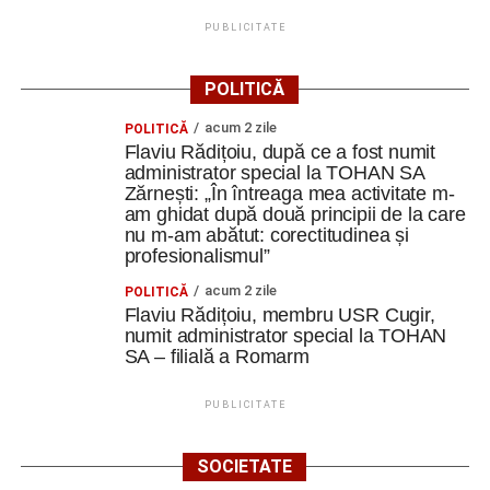
PUBLICITATE
POLITICĂ
acum 2 zile
POLITICĂ
Flaviu Rădițoiu, după ce a fost numit
administrator special la TOHAN SA
Zărnești: „În întreaga mea activitate m-
am ghidat după două principii de la care
nu m-am abătut: corectitudinea și
profesionalismul”
acum 2 zile
POLITICĂ
Flaviu Rădițoiu, membru USR Cugir,
numit administrator special la TOHAN
SA – filială a Romarm
PUBLICITATE
SOCIETATE