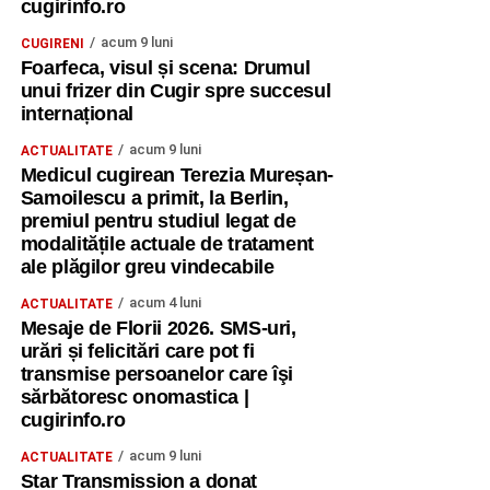
cugirinfo.ro
acum 9 luni
CUGIRENI
Foarfeca, visul și scena: Drumul
unui frizer din Cugir spre succesul
internațional
acum 9 luni
ACTUALITATE
Medicul cugirean Terezia Mureșan-
Samoilescu a primit, la Berlin,
premiul pentru studiul legat de
modalitățile actuale de tratament
ale plăgilor greu vindecabile
acum 4 luni
ACTUALITATE
Mesaje de Florii 2026. SMS-uri,
urări și felicitări care pot fi
transmise persoanelor care îşi
sărbătoresc onomastica |
cugirinfo.ro
acum 9 luni
ACTUALITATE
Star Transmission a donat