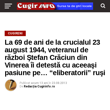
CUGIRENI
La 69 de ani de la crucialul 23
august 1944, veteranul de
război Ştefan Crăciun din
Vinerea îi detestă cu aceeaşi
pasiune pe… “eliberatorii” ruşi
Publicat
acum 13 ani
în
23.08.2013
De
Redacția Cugirinfo.ro