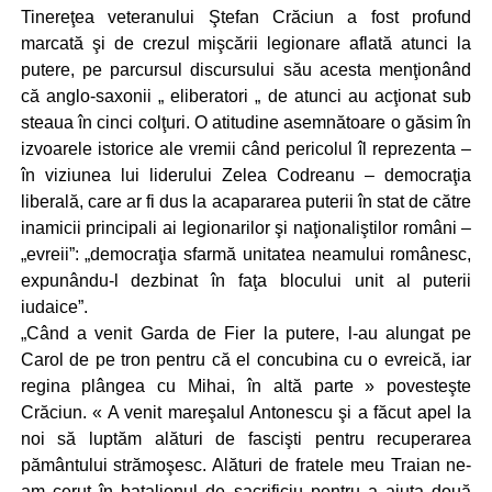
Tinereţea veteranului Ştefan Crăciun a fost profund
marcată şi de crezul mişcării legionare aflată atunci la
putere, pe parcursul discursului său acesta menţionând
că anglo-saxonii „ eliberatori „ de atunci au acţionat sub
steaua în cinci colţuri. O atitudine asemnătoare o găsim în
izvoarele istorice ale vremii când pericolul îl reprezenta –
în viziunea lui liderului Zelea Codreanu – democraţia
liberală, care ar fi dus la acapararea puterii în stat de către
inamicii principali ai legionarilor şi naţionaliştilor români –
„evreii”: „democraţia sfarmă unitatea neamului românesc,
expunându-l dezbinat în faţa blocului unit al puterii
iudaice”.
„Când a venit Garda de Fier la putere, l-au alungat pe
Carol de pe tron pentru că el concubina cu o evreică, iar
regina plângea cu Mihai, în altă parte » povesteşte
Crăciun. « A venit mareşalul Antonescu şi a făcut apel la
noi să luptăm alături de fascişti pentru recuperarea
pământului strămoşesc. Alături de fratele meu Traian ne-
am cerut în batalionul de sacrificiu pentru a ajuta două