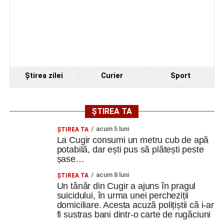
Metalurgistul Cugir – Jiul Petroșani 0-1 (0-0)
seniorilor de la Centrul „Lotus”
Polițiștii din Cugir le-au oferit sfaturi de siguranță
Ilie Arion de la „Metalurgistul” Cugir – locul III, la
seniorilor de la Centrul „Lotus”
concursul de șah rapid de la Alba Iulia
Ilie Arion de la „Metalurgistul” Cugir – locul III, la
concursul de șah rapid de la Alba Iulia
Facebook
Messenger
WhatsApp
Twitter
Email
Ştirea zilei
Curier
Sport
Facebook
Messenger
WhatsApp
Twitter
Email
ȘTIREA TA
acum 5 luni
ȘTIREA TA
La Cugir consumi un metru cub de apă
potabilă, dar ești pus să plătești peste
șase…
acum 8 luni
ȘTIREA TA
Un tânăr din Cugir a ajuns în pragul
suicidului, în urma unei percheziții
domiciliare. Acesta acuză polițiștii că i-ar
fi sustras bani dintr-o carte de rugăciuni