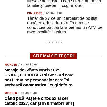
Mesaje de Paște. Urări și felicitări pentru
familie și prieteni | cugirinfo.ro
acum 5 luni
DIN JUDEŢ
Tânăr de 27 de ani cercetat de polițiști,
după ce a fost depistat în timp ce
conducea băut și fără permis un ATV, pe
raza localității Unirea
PUBLICITATE
CELE MAI CITITE ȘTIRI
acum 12 luni
MONDEN
Mesaje de Sfânta Maria 2025.
URĂRI, FELICITĂRI și SMS-uri care
pot fi trimise persoanelor care își
serbează onomastica | cugirinfo.ro
acum 4 luni
MONDEN
Când pică Paștele ortodox și cel
catolic 2027, dar și în următorii ani |