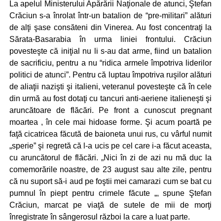
La apelul Ministerului Apărării Naţionale de atunci, Ştefan
Crăciun s-a înrolat într-un batalion de “pre-militari” alături
de alţi şase consăteni din Vinerea. Au fost concentraţi la
Sărata-Basarabia în urma liniei frontului. Crăciun
povesteşte că iniţial nu li s-au dat arme, fiind un batalion
de sacrificiu, pentru a nu “ridica armele împotriva liderilor
politici de atunci”. Pentru că luptau împotriva ruşilor alături
de aliaţii nazişti şi italieni, veteranul povesteşte că în cele
din urmă au fost dotaţi cu tancuri anti-aeriene italieneşti şi
aruncătoare de flăcări. Pe front a cunoscut pregnant
moartea , în cele mai hidoase forme. Şi acum poartă pe
faţă cicatricea făcută de baioneta unui rus, cu vârful numit
„sperie” şi regretă că l-a ucis pe cel care i-a făcut aceasta,
cu aruncătorul de flăcări. „Nici în zi de azi nu mă duc la
comemorările noastre, de 23 august sau alte zile, pentru
că nu suport să-i aud pe foştii mei camarazi cum se bat cu
pumnul în piept pentru crimele făcute „, spune Ştefan
Crăciun, marcat pe viaţă de sutele de mii de morţi
înregistrate în sângerosul război la care a luat parte.