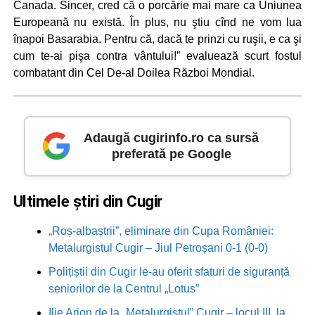
Canada. Sincer, cred că o porcărie mai mare ca Uniunea
Europeană nu există. În plus, nu ştiu cînd ne vom lua
înapoi Basarabia. Pentru că, dacă te prinzi cu ruşii, e ca şi
cum te-ai pişa contra vântului!” evaluează scurt fostul
combatant din Cel De-al Doilea Război Mondial.
Adaugă cugirinfo.ro ca sursă
preferată pe Google
Ultimele știri din Cugir
„Roș-albaștrii”, eliminare din Cupa României:
Metalurgistul Cugir – Jiul Petroșani 0-1 (0-0)
Polițiștii din Cugir le-au oferit sfaturi de siguranță
seniorilor de la Centrul „Lotus”
Ilie Arion de la „Metalurgistul” Cugir – locul III, la