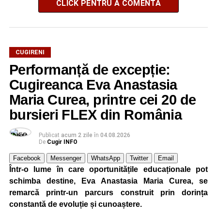
CLICK PENTRU A COMENTA
CUGIRENI
Performanță de excepție:
Cugireanca Eva Anastasia
Maria Curea, printre cei 20 de
bursieri FLEX din România
Publicat
acum 2 zile
în
04.08.2026
De
Cugir INFO
Facebook
Messenger
WhatsApp
Twitter
Email
Într-o lume în care oportunitățile educaționale pot
schimba destine, Eva Anastasia Maria Curea, se
remarcă printr-un parcurs construit prin dorința
constantă de evoluție și cunoaștere.