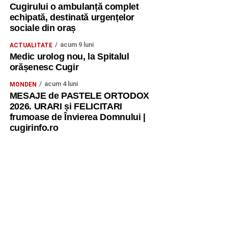
Cugirului o ambulanță complet
echipată, destinată urgențelor
sociale din oraș
acum 9 luni
ACTUALITATE
Medic urolog nou, la Spitalul
orășenesc Cugir
acum 4 luni
MONDEN
MESAJE de PASTELE ORTODOX
2026. URARI și FELICITARI
frumoase de Învierea Domnului |
cugirinfo.ro