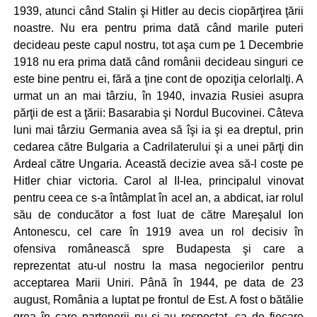
1939, atunci când Stalin şi Hitler au decis ciopărţirea ţării
noastre. Nu era pentru prima dată când marile puteri
decideau peste capul nostru, tot aşa cum pe 1 Decembrie
1918 nu era prima dată când românii decideau singuri ce
este bine pentru ei, fără a ţine cont de opoziţia celorlalţi. A
urmat un an mai târziu, în 1940, invazia Rusiei asupra
părţii de est a ţării: Basarabia şi Nordul Bucovinei. Câteva
luni mai târziu Germania avea să îşi ia şi ea dreptul, prin
cedarea către Bulgaria a Cadrilaterului şi a unei părţi din
Ardeal către Ungaria. Această decizie avea să-l coste pe
Hitler chiar victoria. Carol al II-lea, principalul vinovat
pentru ceea ce s-a întâmplat în acel an, a abdicat, iar rolul
său de conducător a fost luat de către Mareşalul Ion
Antonescu, cel care în 1919 avea un rol decisiv în
ofensiva românească spre Budapesta şi care a
reprezentat atu-ul nostru la masa negocierilor pentru
acceptarea Marii Uniri. Până în 1944, pe data de 23
august, România a luptat pe frontul de Est. A fost o bătălie
grea în care partenerii nu şi-au respectat, ca de fiecare