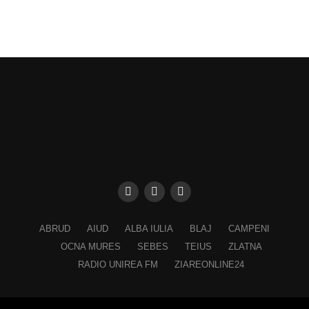
ABRUD
AIUD
ALBA IULIA
BLAJ
CAMPENI
OCNA MURES
SEBES
TEIUS
ZLATNA
RADIO UNIREA FM
ZIAREONLINE24