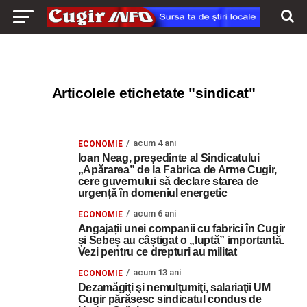
Articolele etichetate "sindicat"
acum 4 ani
ECONOMIE
Ioan Neag, președinte al Sindicatului
„Apărarea” de la Fabrica de Arme Cugir,
cere guvernului să declare starea de
urgență în domeniul energetic
acum 6 ani
ECONOMIE
Angajații unei companii cu fabrici în Cugir
și Sebeș au câștigat o „luptă” importantă.
Vezi pentru ce drepturi au militat
acum 13 ani
ECONOMIE
Dezamăgiţi şi nemulţumiţi, salariaţii UM
Cugir părăsesc sindicatul condus de