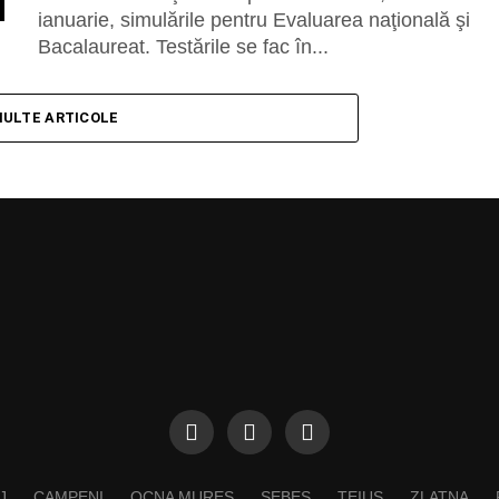
ianuarie, simulările pentru Evaluarea naţională şi
Bacalaureat. Testările se fac în...
MULTE ARTICOLE
J
CAMPENI
OCNA MURES
SEBES
TEIUS
ZLATNA