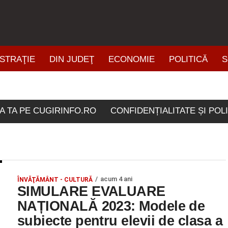
STRAŢIE
DIN JUDEŢ
ECONOMIE
POLITICĂ
S
ŞTIRI DIN ZONĂ
icolele etichetate "simul
A TA PE CUGIRINFO.RO
CONFIDENȚIALITATE ȘI POL
acum 4 ani
ÎNVĂŢĂMÂNT - CULTURĂ
SIMULARE EVALUARE
NAȚIONALĂ 2023: Modele de
subiecte pentru elevii de clasa a