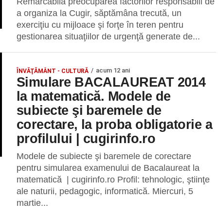
Remarcabilă preocuparea factorilor responsabili de
a organiza la Cugir, săptămâna trecută, un
exerciţiu cu mijloace şi forţe în teren pentru
gestionarea situaţiilor de urgenţă generate de...
acum 12 ani
ÎNVĂŢĂMÂNT - CULTURĂ
Simulare BACALAUREAT 2014
la matematică. Modele de
subiecte şi baremele de
corectare, la proba obligatorie a
profilului | cugirinfo.ro
Modele de subiecte şi baremele de corectare
pentru simularea examenului de Bacalaureat la
matematică | cugirinfo.ro Profil: tehnologic, ştiinţe
ale naturii, pedagogic, informatică. Miercuri, 5
martie...