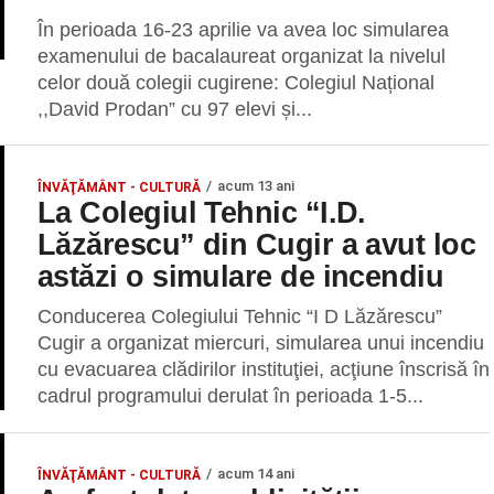
În perioada 16-23 aprilie va avea loc simularea
examenului de bacalaureat organizat la nivelul
celor două colegii cugirene: Colegiul Național
,,David Prodan” cu 97 elevi și...
acum 13 ani
ÎNVĂŢĂMÂNT - CULTURĂ
La Colegiul Tehnic “I.D.
Lăzărescu” din Cugir a avut loc
astăzi o simulare de incendiu
Conducerea Colegiului Tehnic “I D Lăzărescu”
Cugir a organizat miercuri, simularea unui incendiu
cu evacuarea clădirilor instituţiei, acţiune înscrisă în
cadrul programului derulat în perioada 1-5...
acum 14 ani
ÎNVĂŢĂMÂNT - CULTURĂ