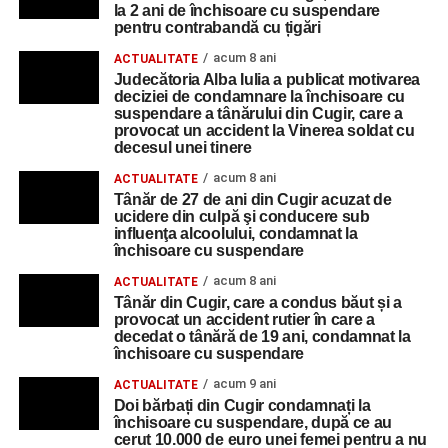
la 2 ani de închisoare cu suspendare
pentru contrabandă cu țigări
acum 8 ani
ACTUALITATE
Judecătoria Alba Iulia a publicat motivarea
deciziei de condamnare la închisoare cu
suspendare a tânărului din Cugir, care a
provocat un accident la Vinerea soldat cu
decesul unei tinere
acum 8 ani
ACTUALITATE
Tânăr de 27 de ani din Cugir acuzat de
ucidere din culpă şi conducere sub
influenţa alcoolului, condamnat la
închisoare cu suspendare
acum 8 ani
ACTUALITATE
Tânăr din Cugir, care a condus băut și a
provocat un accident rutier în care a
decedat o tânără de 19 ani, condamnat la
închisoare cu suspendare
acum 9 ani
ACTUALITATE
Doi bărbați din Cugir condamnați la
închisoare cu suspendare, după ce au
cerut 10.000 de euro unei femei pentru a nu