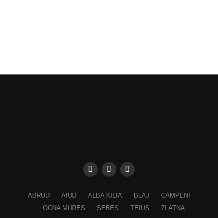
ABRUD
AIUD
ALBA IULIA
BLAJ
CAMPENI
OCNA MURES
SEBES
TEIUS
ZLATNA