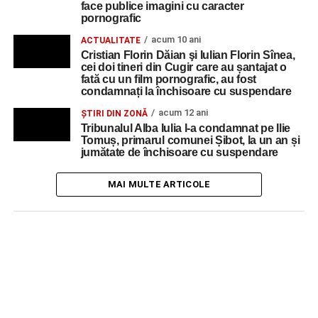
face publice imagini cu caracter
pornografic
acum 10 ani
ACTUALITATE
Cristian Florin Dăian şi Iulian Florin Sînea,
cei doi tineri din Cugir care au șantajat o
fată cu un film pornografic, au fost
condamnați la închisoare cu suspendare
acum 12 ani
ŞTIRI DIN ZONĂ
Tribunalul Alba Iulia l-a condamnat pe Ilie
Tomuș, primarul comunei Șibot, la un an și
jumătate de închisoare cu suspendare
MAI MULTE ARTICOLE