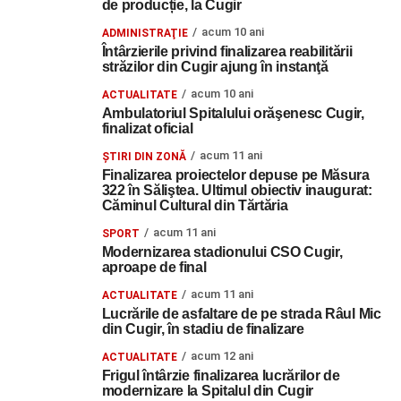
de producție, la Cugir
acum 10 ani
ADMINISTRAŢIE
Întârzierile privind finalizarea reabilitării
străzilor din Cugir ajung în instanţă
acum 10 ani
ACTUALITATE
Ambulatoriul Spitalului orăşenesc Cugir,
finalizat oficial
acum 11 ani
ŞTIRI DIN ZONĂ
Finalizarea proiectelor depuse pe Măsura
322 în Săliştea. Ultimul obiectiv inaugurat:
Căminul Cultural din Tărtăria
acum 11 ani
SPORT
Modernizarea stadionului CSO Cugir,
aproape de final
acum 11 ani
ACTUALITATE
Lucrările de asfaltare de pe strada Râul Mic
din Cugir, în stadiu de finalizare
acum 12 ani
ACTUALITATE
Frigul întârzie finalizarea lucrărilor de
modernizare la Spitalul din Cugir