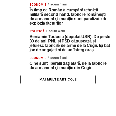
acum 4 ani
ECONOMIE
În timp ce România cumpără tehnică
militară second hand, fabricile românești
de armament și muniție sunt paralizate de
explozia facturilor
acum 4 ani
POLITICĂ
Beniamin Todosiu (deputat USR): De peste
30 de ani, PNL și PSD căpușează și
jefuiesc fabricile de arme de la Cugir. Își bat
joc de angajați și de un întreg oraș
acum 5 ani
ECONOMIE
Cine sunt liberalii dați afară, de la fabricile
de armament și muniție din Cugir
MAI MULTE ARTICOLE