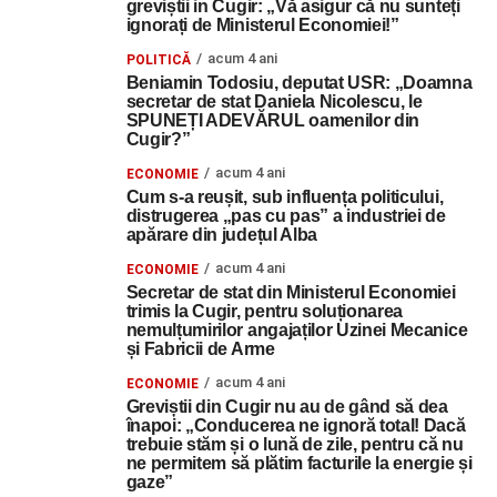
greviștii in Cugir: „Vă asigur că nu sunteți
ignorați de Ministerul Economiei!”
acum 4 ani
POLITICĂ
Beniamin Todosiu, deputat USR: „Doamna
secretar de stat Daniela Nicolescu, le
SPUNEȚI ADEVĂRUL oamenilor din
Cugir?”
acum 4 ani
ECONOMIE
Cum s-a reușit, sub influența politicului,
distrugerea „pas cu pas” a industriei de
apărare din județul Alba
acum 4 ani
ECONOMIE
Secretar de stat din Ministerul Economiei
trimis la Cugir, pentru soluționarea
nemulțumirilor angajaților Uzinei Mecanice
și Fabricii de Arme
acum 4 ani
ECONOMIE
Greviștii din Cugir nu au de gând să dea
înapoi: „Conducerea ne ignoră total! Dacă
trebuie stăm și o lună de zile, pentru că nu
ne permitem să plătim facturile la energie și
gaze”