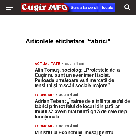
Articolele etichetate "fabrici"
acum 4 ani
ACTUALITATE
Alin Tomuș, sociolog: „Protestele de la
Cugir nu sunt un eveniment izolat.
Perioada următoare va fi marcată de
tensiuni și miscări sociale majore”
acum 4 ani
ECONOMIE
Adrian Teban: „Înainte de a înființa astfel de
fabrici prin tot felul de locuri din țară, ar
trebui să avem mai multă grijă de cele deja
funcționale”
acum 4 ani
ECONOMIE
Ministrului Economiei, mesaj pentru