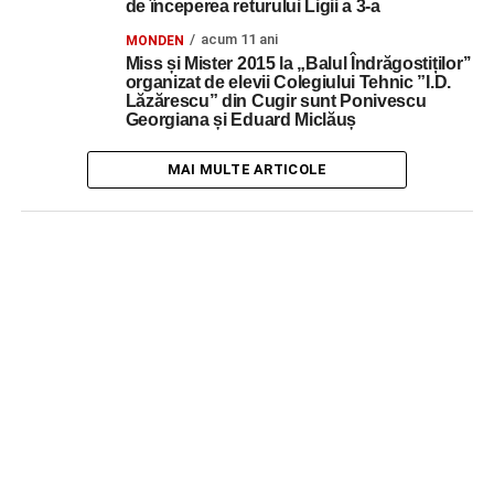
de începerea returului Ligii a 3-a
acum 11 ani
MONDEN
Miss și Mister 2015 la „Balul Îndrăgostiților’’
organizat de elevii Colegiului Tehnic ”I.D.
Lăzărescu” din Cugir sunt Ponivescu
Georgiana și Eduard Miclăuș
MAI MULTE ARTICOLE