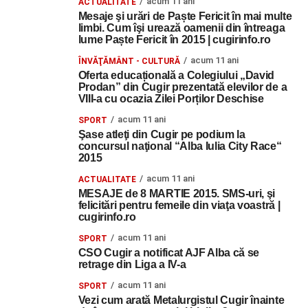
acum 11 ani
ACTUALITATE
Mesaje şi urări de Paște Fericit în mai multe
limbi. Cum îşi urează oamenii din întreaga
lume Paște Fericit în 2015 | cugirinfo.ro
acum 11 ani
ÎNVĂŢĂMÂNT - CULTURĂ
Oferta educațională a Colegiului „David
Prodan” din Cugir prezentată elevilor de a
VIII-a cu ocazia Zilei Porților Deschise
acum 11 ani
SPORT
Şase atleţi din Cugir pe podium la
concursul naţional “Alba Iulia City Race“
2015
acum 11 ani
ACTUALITATE
MESAJE de 8 MARTIE 2015. SMS-uri, şi
felicitări pentru femeile din viaţa voastră |
cugirinfo.ro
acum 11 ani
SPORT
CSO Cugir a notificat AJF Alba că se
retrage din Liga a IV-a
acum 11 ani
SPORT
Vezi cum arată Metalurgistul Cugir înainte