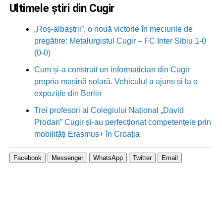
Ultimele știri din Cugir
„Roș-albaștrii”, o nouă victorie în meciurile de
pregătire: Metalurgistul Cugir – FC Inter Sibiu 1-0
(0-0)
Cum și-a construit un informatician din Cugir
propria mașină solară. Vehiculul a ajuns și la o
expoziție din Berlin
Trei profesori ai Colegiului Național „David
Prodan” Cugir și-au perfecționat competențele prin
mobilități Erasmus+ în Croația
Facebook
Messenger
WhatsApp
Twitter
Email