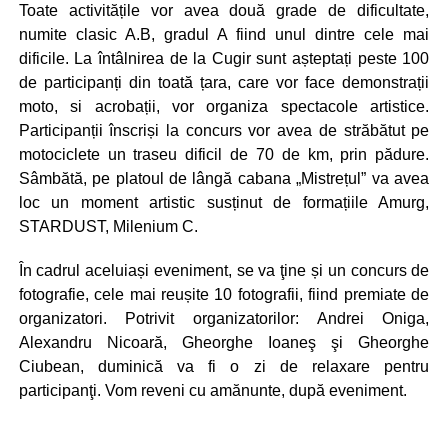
Toate activitățile vor avea două grade de dificultate,
numite clasic A.B, gradul A fiind unul dintre cele mai
dificile. La întâlnirea de la Cugir sunt așteptați peste 100
de participanți din toată țara, care vor face demonstrații
moto, si acrobații, vor organiza spectacole artistice.
Participanții înscriși la concurs vor avea de străbătut pe
motociclete un traseu dificil de 70 de km, prin pădure.
Sâmbătă, pe platoul de lângă cabana „Mistrețul” va avea
loc un moment artistic susținut de formațiile Amurg,
STARDUST, Milenium C.
În cadrul aceluiași eveniment, se va ţine și un concurs de
fotografie, cele mai reușite 10 fotografii, fiind premiate de
organizatori. Potrivit organizatorilor: Andrei Oniga,
Alexandru Nicoară, Gheorghe Ioaneş şi Gheorghe
Ciubean, duminică va fi o zi de relaxare pentru
participanţi. Vom reveni cu amănunte, după eveniment.