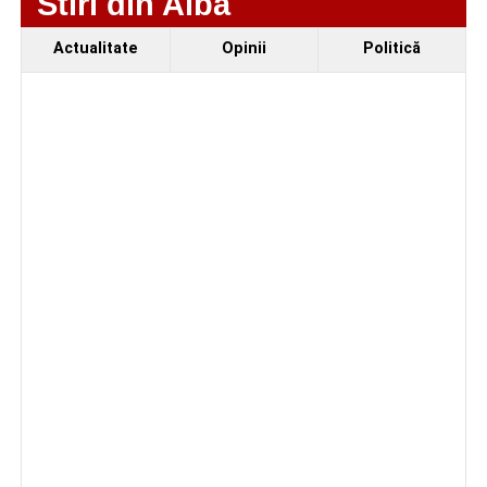
Stiri din Alba
mașină solară. Vehiculul a ajuns și la o expoziție din
Berlin
Actualitate
Opinii
Politică
Trei profesori ai Colegiului Național „David Prodan”
Cugir și-au perfecționat competențele prin
mobilități Erasmus+ în Croația
Facebook
Messenger
WhatsApp
Twitter
Email