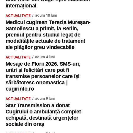
internațional
acum 10 luni
ACTUALITATE
Medicul cugirean Terezia Mureșan-
Samoilescu a primit, la Berlin,
premiul pentru studiul legat de
modalitățile actuale de tratament
ale plăgilor greu vindecabile
acum 4 luni
ACTUALITATE
Mesaje de Florii 2026. SMS-uri,
urări și felicitări care pot fi
transmise persoanelor care îşi
sărbătoresc onomastica |
cugirinfo.ro
acum 9 luni
ACTUALITATE
Star Transmission a donat
Cugirului o ambulanță complet
echipată, destinată urgențelor
sociale din oraș