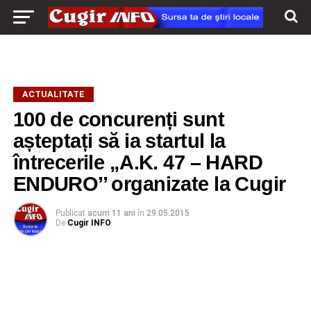
ACTUALITATE
100 de concurenți sunt
așteptați să ia startul la
întrecerile „A.K. 47 – HARD
ENDURO’’ organizate la Cugir
Publicat
acum 11 ani
în
29.05.2015
De
Cugir INFO