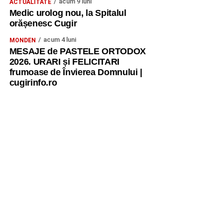
acum 9 luni
ACTUALITATE
Medic urolog nou, la Spitalul
orășenesc Cugir
acum 4 luni
MONDEN
MESAJE de PASTELE ORTODOX
2026. URARI și FELICITARI
frumoase de Învierea Domnului |
cugirinfo.ro