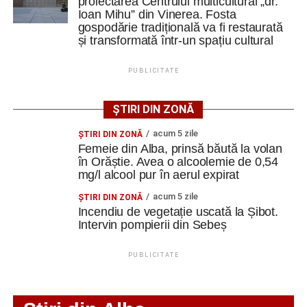
proiectarea Centrului multicultural „dr.
bazat pe fizică, pe mecanica fluidelor, pe electrostatică”
, a
Ioan Mihu” din Vinerea. Fosta
gospodărie tradițională va fi restaurată
spus Alexandru Jittu.
Ultimele știri din Cugir
și transformată într-un spațiu cultural
„Roș-albaștrii”, o nouă victorie în meciurile de
PUBLICITATE
pregătire: Metalurgistul Cugir – FC Inter Sibiu 1-0
Constantin PREDESCU
(0-0)
ȘTIRI DIN ZONĂ
Cum și-a construit un informatician din Cugir propria
acum 5 zile
ŞTIRI DIN ZONĂ
mașină solară. Vehiculul a ajuns și la o expoziție din
Femeie din Alba, prinsă băută la volan
Adaugă cugirinfo.ro ca sursă
Berlin
în Orăștie. Avea o alcoolemie de 0,54
preferată pe Google
mg/l alcool pur în aerul expirat
Trei profesori ai Colegiului Național „David Prodan”
Cugir și-au perfecționat competențele prin
acum 5 zile
ŞTIRI DIN ZONĂ
mobilități Erasmus+ în Croația
Incendiu de vegetație uscată la Șibot.
Ultimele știri din Cugir
Intervin pompierii din Sebeș
„Roș-albaștrii”, o nouă victorie în meciurile de
Facebook
Messenger
WhatsApp
Twitter
Email
PUBLICITATE
pregătire: Metalurgistul Cugir – FC Inter Sibiu 1-0
(0-0)
Cum și-a construit un informatician din Cugir propria