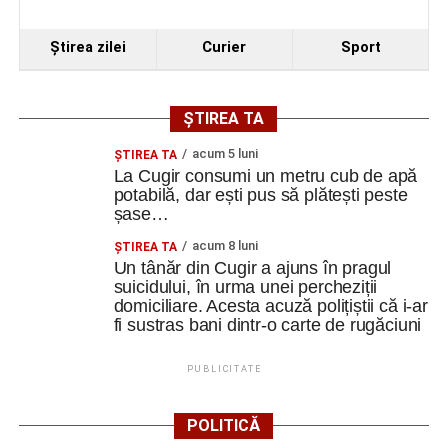
Ştirea zilei
Curier
Sport
ȘTIREA TA
acum 5 luni
ȘTIREA TA
La Cugir consumi un metru cub de apă
potabilă, dar ești pus să plătești peste
șase…
acum 8 luni
ȘTIREA TA
Un tânăr din Cugir a ajuns în pragul
suicidului, în urma unei percheziții
domiciliare. Acesta acuză polițiștii că i-ar
fi sustras bani dintr-o carte de rugăciuni
PUBLICITATE
POLITICĂ