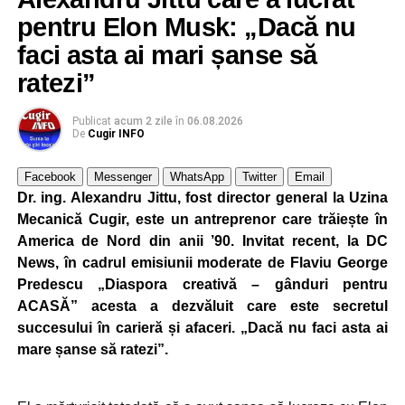
pentru Elon Musk: „Dacă nu
faci asta ai mari șanse să
ratezi”
Publicat
acum 2 zile
în
06.08.2026
De
Cugir INFO
Facebook
Messenger
WhatsApp
Twitter
Email
Dr. ing. Alexandru Jittu, fost director general la Uzina
Mecanică Cugir, este un antreprenor care trăiește în
America de Nord din anii ’90. Invitat recent, la DC
News, în cadrul emisiunii moderate de Flaviu George
Predescu „Diaspora creativă – gânduri pentru
ACASĂ” acesta a dezvăluit care este secretul
succesului în carieră și afaceri. „Dacă nu faci asta ai
mare șanse să ratezi”.