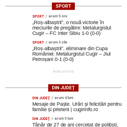
SPORT
acum 5 ore
SPORT
„Roș-albaștrii”, o nouă victorie în
meciurile de pregătire: Metalurgistul
Cugir – FC Inter Sibiu 1-0 (0-0)
acum 3 zile
SPORT
„Roș-albaștrii”, eliminare din Cupa
României: Metalurgistul Cugir – Jiul
Petroșani 0-1 (0-0)
PUBLICITATE
DIN JUDEȚ
acum 4 luni
DIN JUDEŢ
Mesaje de Paște. Urări și felicitări pentru
familie și prieteni | cugirinfo.ro
acum 5 luni
DIN JUDEŢ
Tânăr de 27 de ani cercetat de polițiști,