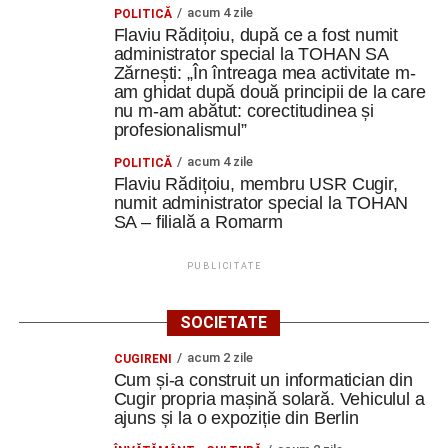
acum 4 zile
POLITICĂ
Flaviu Rădițoiu, după ce a fost numit
administrator special la TOHAN SA
Zărnești: „În întreaga mea activitate m-
am ghidat după două principii de la care
nu m-am abătut: corectitudinea și
profesionalismul”
acum 4 zile
POLITICĂ
Flaviu Rădițoiu, membru USR Cugir,
numit administrator special la TOHAN
SA – filială a Romarm
PUBLICITATE
SOCIETATE
acum 2 zile
CUGIRENI
Cum și-a construit un informatician din
Cugir propria mașină solară. Vehiculul a
ajuns și la o expoziție din Berlin