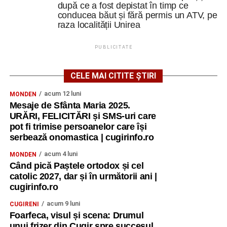
după ce a fost depistat în timp ce
conducea băut și fără permis un ATV, pe
raza localității Unirea
PUBLICITATE
CELE MAI CITITE ȘTIRI
acum 12 luni
MONDEN
Mesaje de Sfânta Maria 2025.
URĂRI, FELICITĂRI și SMS-uri care
pot fi trimise persoanelor care își
serbează onomastica | cugirinfo.ro
acum 4 luni
MONDEN
Când pică Paștele ortodox și cel
catolic 2027, dar și în următorii ani |
cugirinfo.ro
acum 9 luni
CUGIRENI
Foarfeca, visul și scena: Drumul
unui frizer din Cugir spre succesul