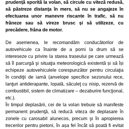
prudenţă sporită la volan, să circule cu viteză redusă,
să păstreze distanţa în mers, să nu se angajeze în
efectuarea unor manevre riscante în trafic, să nu
frâneze sau să vireze brusc şi să utilizeze, cu
precădere, frâna de motor.
De asemenea, le recomandăm conducătorilor de
autovehicule ca înainte de a porni la drum să se
intereseze cu privire la starea traseului pe care urmează
să îl parcurgă şi situaţia meteorologică existentă și să își
echipeze autovehiculele corespunzător pentru circulaţia
în condiţii de iarnă (anvelope specifice sezonului rece,
lanţuri antiderapante, lopată, săculeţ cu nisip, rezervă de
combustibil, sistem de climatizare – dezaburire funcţional,
etc.).
În timpul deplasării, cei de la volan trebuie să manifeste
permanent prudenţă, să reducă viteza de deplasare în
zonele cu carosabil alunecos, precum şi în apropierea
trecerilor pentru pietoni, în așa fel încât să poată fi evitat