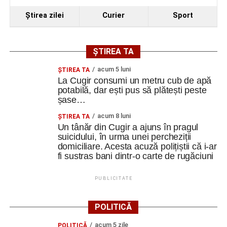
Ştirea zilei
Curier
Sport
ȘTIREA TA
acum 5 luni
ȘTIREA TA
La Cugir consumi un metru cub de apă
potabilă, dar ești pus să plătești peste
șase…
acum 8 luni
ȘTIREA TA
Un tânăr din Cugir a ajuns în pragul
suicidului, în urma unei percheziții
domiciliare. Acesta acuză polițiștii că i-ar
fi sustras bani dintr-o carte de rugăciuni
PUBLICITATE
POLITICĂ
acum 5 zile
POLITICĂ