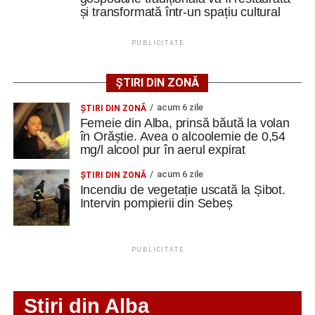
spus Alexandru Jittu.
Ultimele știri din Cugir
și transformată într-un spațiu cultural
„Roș-albaștrii”, o nouă victorie în meciurile de
PUBLICITATE
pregătire: Metalurgistul Cugir – FC Inter Sibiu 1-0
Constantin PREDESCU
(0-0)
ȘTIRI DIN ZONĂ
Cum și-a construit un informatician din Cugir propria
acum 6 zile
ŞTIRI DIN ZONĂ
mașină solară. Vehiculul a ajuns și la o expoziție din
Femeie din Alba, prinsă băută la volan
Adaugă cugirinfo.ro ca sursă
Berlin
în Orăștie. Avea o alcoolemie de 0,54
preferată pe Google
mg/l alcool pur în aerul expirat
Trei profesori ai Colegiului Național „David Prodan”
Cugir și-au perfecționat competențele prin
acum 6 zile
ŞTIRI DIN ZONĂ
mobilități Erasmus+ în Croația
Ultimele știri din Cugir
Incendiu de vegetație uscată la Șibot.
Intervin pompierii din Sebeș
„Roș-albaștrii”, o nouă victorie în meciurile de
Facebook
Messenger
WhatsApp
Twitter
Email
pregătire: Metalurgistul Cugir – FC Inter Sibiu 1-0
PUBLICITATE
(0-0)
Cum și-a construit un informatician din Cugir propria
mașină solară. Vehiculul a ajuns și la o expoziție din
Stiri din Alba
Berlin