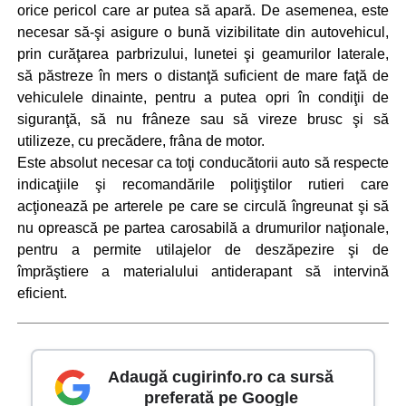
orice pericol care ar putea să apară. De asemenea, este
necesar să-şi asigure o bună vizibilitate din autovehicul,
prin curăţarea parbrizului, lunetei şi geamurilor laterale,
să păstreze în mers o distanţă suficient de mare faţă de
vehiculele dinainte, pentru a putea opri în condiţii de
siguranţă, să nu frâneze sau să vireze brusc şi să
utilizeze, cu precădere, frâna de motor.
Este absolut necesar ca toţi conducătorii auto să respecte
indicaţiile şi recomandările poliţiştilor rutieri care
acţionează pe arterele pe care se circulă îngreunat şi să
nu oprească pe partea carosabilă a drumurilor naţionale,
pentru a permite utilajelor de deszăpezire şi de
împrăştiere a materialului antiderapant să intervină
eficient.
Adaugă cugirinfo.ro ca sursă
preferată pe Google