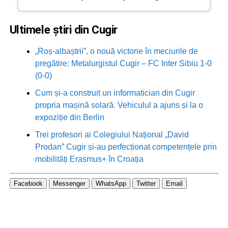
Ultimele știri din Cugir
„Roș-albaștrii”, o nouă victorie în meciurile de
pregătire: Metalurgistul Cugir – FC Inter Sibiu 1-0
(0-0)
Cum și-a construit un informatician din Cugir
propria mașină solară. Vehiculul a ajuns și la o
expoziție din Berlin
Trei profesori ai Colegiului Național „David
Prodan” Cugir și-au perfecționat competențele prin
mobilități Erasmus+ în Croația
Facebook
Messenger
WhatsApp
Twitter
Email