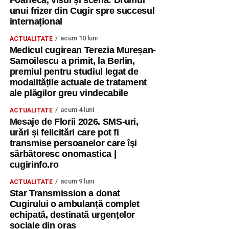
Foarfeca, visul și scena: Drumul
unui frizer din Cugir spre succesul
internațional
acum 10 luni
ACTUALITATE
Medicul cugirean Terezia Mureșan-
Samoilescu a primit, la Berlin,
premiul pentru studiul legat de
modalitățile actuale de tratament
ale plăgilor greu vindecabile
acum 4 luni
ACTUALITATE
Mesaje de Florii 2026. SMS-uri,
urări și felicitări care pot fi
transmise persoanelor care îşi
sărbătoresc onomastica |
cugirinfo.ro
acum 9 luni
ACTUALITATE
Star Transmission a donat
Cugirului o ambulanță complet
echipată, destinată urgențelor
sociale din oraș