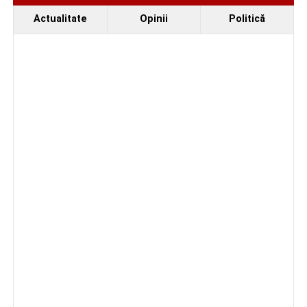
Actualitate
Opinii
Politică
Trei profesori ai Colegiului Național „David Prodan”
Cugir și-au perfecționat competențele prin
mobilități Erasmus+ în Croația
Facebook
Messenger
WhatsApp
Twitter
Email