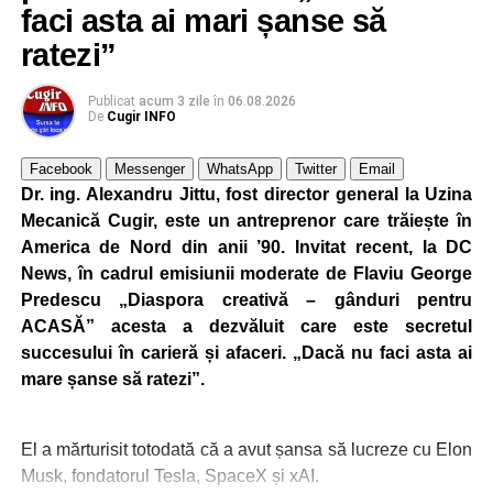
faci asta ai mari șanse să
ratezi”
Publicat
acum 3 zile
în
06.08.2026
De
Cugir INFO
Facebook
Messenger
WhatsApp
Twitter
Email
Dr. ing. Alexandru Jittu, fost director general la Uzina
Mecanică Cugir, este un antreprenor care trăiește în
America de Nord din anii ’90. Invitat recent, la DC
News, în cadrul emisiunii moderate de Flaviu George
Predescu „Diaspora creativă – gânduri pentru
ACASĂ” acesta a dezvăluit care este secretul
succesului în carieră și afaceri. „Dacă nu faci asta ai
mare șanse să ratezi”.
El a mărturisit totodată că a avut șansa să lucreze cu Elon
Musk, fondatorul Tesla, SpaceX și xAI.