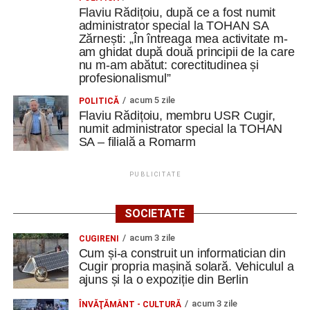
Flaviu Rădițoiu, după ce a fost numit
administrator special la TOHAN SA
Zărnești: „În întreaga mea activitate m-
am ghidat după două principii de la care
nu m-am abătut: corectitudinea și
profesionalismul”
acum 5 zile
POLITICĂ
Flaviu Rădițoiu, membru USR Cugir,
numit administrator special la TOHAN
SA – filială a Romarm
PUBLICITATE
SOCIETATE
acum 3 zile
CUGIRENI
Cum și-a construit un informatician din
Cugir propria mașină solară. Vehiculul a
ajuns și la o expoziție din Berlin
acum 3 zile
ÎNVĂŢĂMÂNT - CULTURĂ