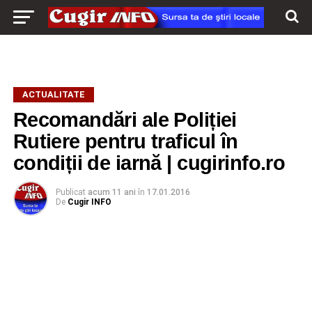
ACTUALITATE
Recomandări ale Poliției
Rutiere pentru traficul în
condiții de iarnă | cugirinfo.ro
Publicat
acum 11 ani
în
17.01.2016
De
Cugir INFO