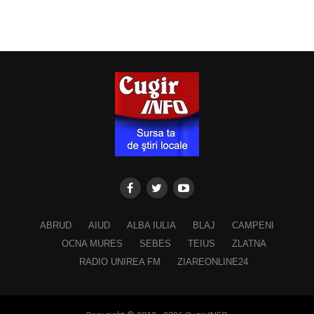
ABRUD
AIUD
ALBA IULIA
BLAJ
CAMPENI
OCNA MURES
SEBES
TEIUS
ZLATNA
RADIO UNIREA FM
ZIAREONLINE24