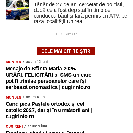
Tânăr de 27 de ani cercetat de polițiști,
după ce a fost depistat în timp ce
conducea băut și fără permis un ATV, pe
raza localității Unirea
PUBLICITATE
CELE MAI CITITE ȘTIRI
acum 12 luni
MONDEN
Mesaje de Sfânta Maria 2025.
URĂRI, FELICITĂRI și SMS-uri care
pot fi trimise persoanelor care își
serbează onomastica | cugirinfo.ro
acum 4 luni
MONDEN
Când pică Paștele ortodox și cel
catolic 2027, dar și în următorii ani |
cugirinfo.ro
acum 9 luni
CUGIRENI