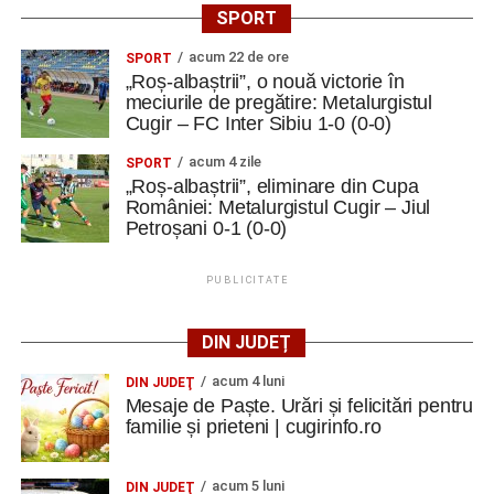
SPORT
acum 22 de ore
SPORT
„Roș-albaștrii”, o nouă victorie în
meciurile de pregătire: Metalurgistul
Cugir – FC Inter Sibiu 1-0 (0-0)
acum 4 zile
SPORT
„Roș-albaștrii”, eliminare din Cupa
României: Metalurgistul Cugir – Jiul
Petroșani 0-1 (0-0)
PUBLICITATE
DIN JUDEȚ
acum 4 luni
DIN JUDEŢ
Mesaje de Paște. Urări și felicitări pentru
familie și prieteni | cugirinfo.ro
acum 5 luni
DIN JUDEŢ