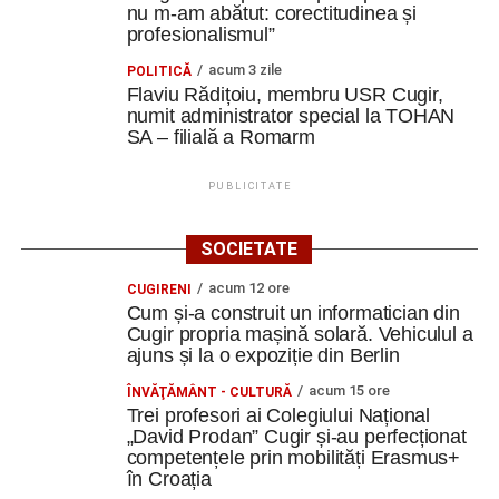
nu m-am abătut: corectitudinea și
profesionalismul”
acum 3 zile
POLITICĂ
Flaviu Rădițoiu, membru USR Cugir,
numit administrator special la TOHAN
SA – filială a Romarm
PUBLICITATE
SOCIETATE
acum 12 ore
CUGIRENI
Cum și-a construit un informatician din
Cugir propria mașină solară. Vehiculul a
ajuns și la o expoziție din Berlin
acum 15 ore
ÎNVĂŢĂMÂNT - CULTURĂ
Trei profesori ai Colegiului Național
„David Prodan” Cugir și-au perfecționat
competențele prin mobilități Erasmus+
în Croația