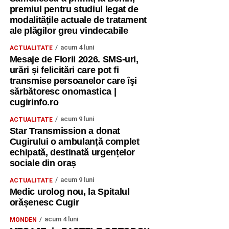
premiul pentru studiul legat de
modalitățile actuale de tratament
ale plăgilor greu vindecabile
acum 4 luni
ACTUALITATE
Mesaje de Florii 2026. SMS-uri,
urări și felicitări care pot fi
transmise persoanelor care îşi
sărbătoresc onomastica |
cugirinfo.ro
acum 9 luni
ACTUALITATE
Star Transmission a donat
Cugirului o ambulanță complet
echipată, destinată urgențelor
sociale din oraș
acum 9 luni
ACTUALITATE
Medic urolog nou, la Spitalul
orășenesc Cugir
acum 4 luni
MONDEN