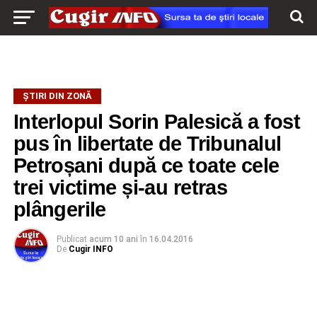
ŞTIRI DIN ZONĂ
Interlopul Sorin Palesică a fost
pus în libertate de Tribunalul
Petroșani după ce toate cele
trei victime și-au retras
plângerile
Publicat
acum 10 ani
în
16.04.2016
De
Cugir INFO