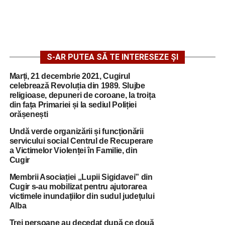
S-AR PUTEA SĂ TE INTERESEZE ȘI
Marți, 21 decembrie 2021, Cugirul
celebrează Revoluția din 1989. Slujbe
religioase, depuneri de coroane, la troița
din fața Primariei și la sediul Poliției
orășenești
Undă verde organizării și funcționării
servicului social Centrul de Recuperare
a Victimelor Violenței în Familie, din
Cugir
Membrii Asociației „Lupii Sigidavei” din
Cugir s-au mobilizat pentru ajutorarea
victimele inundațiilor din sudul județului
Alba
Trei persoane au decedat după ce două