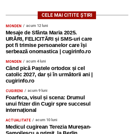
CELE MAI CITITE ȘTIRI
acum 12 luni
MONDEN
Mesaje de Sfânta Maria 2025.
URĂRI, FELICITĂRI și SMS-uri care
pot fi trimise persoanelor care își
serbează onomastica | cugirinfo.ro
acum 4 luni
MONDEN
Când pică Paștele ortodox și cel
catolic 2027, dar și în următorii ani |
cugirinfo.ro
acum 9 luni
CUGIRENI
Foarfeca, visul și scena: Drumul
unui frizer din Cugir spre succesul
internațional
acum 10 luni
ACTUALITATE
Medicul cugirean Terezia Mureșan-
Samoilescu a primit, la Berlin,