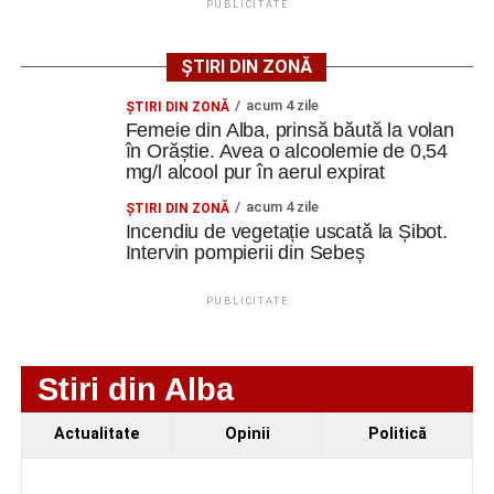
PUBLICITATE
ȘTIRI DIN ZONĂ
acum 4 zile
ŞTIRI DIN ZONĂ
Femeie din Alba, prinsă băută la volan
în Orăștie. Avea o alcoolemie de 0,54
mg/l alcool pur în aerul expirat
acum 4 zile
ŞTIRI DIN ZONĂ
Incendiu de vegetație uscată la Șibot.
Intervin pompierii din Sebeș
PUBLICITATE
Stiri din Alba
Actualitate
Opinii
Politică