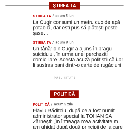
ȘTIREA TA
acum 5 luni
ȘTIREA TA
La Cugir consumi un metru cub de apă
potabilă, dar ești pus să plătești peste
șase…
acum 8 luni
ȘTIREA TA
Un tânăr din Cugir a ajuns în pragul
suicidului, în urma unei percheziții
domiciliare. Acesta acuză polițiștii că i-ar
fi sustras bani dintr-o carte de rugăciuni
PUBLICITATE
POLITICĂ
acum 3 zile
POLITICĂ
Flaviu Rădițoiu, după ce a fost numit
administrator special la TOHAN SA
Zărnești: „În întreaga mea activitate m-
am ghidat după două principii de la care