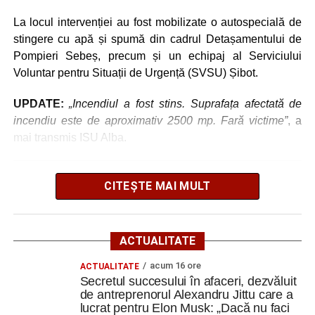
Ultimele știri din Cugir
La locul intervenției au fost mobilizate o autospecială de
Cum și-a construit un informatician din Cugir propria
stingere cu apă și spumă din cadrul Detașamentului de
mașină solară. Vehiculul a ajuns și la o expoziție din
Pompieri Sebeș, precum și un echipaj al Serviciului
Berlin
Voluntar pentru Situații de Urgență (SVSU) Șibot.
Trei profesori ai Colegiului Național „David Prodan”
UPDATE:
„Incendiul a fost stins. Suprafața afectată de
Cugir și-au perfecționat competențele prin
incendiu este de aproximativ 2500 mp. Fară victime”
, a
mobilități Erasmus+ în Croația
mai transmis ISU Alba.
Secretul succesului în afaceri, dezvăluit de
antreprenorul Alexandru Jittu care a lucrat pentru
CITEȘTE MAI MULT
Elon Musk: „Dacă nu faci asta ai mari șanse să
Adaugă cugirinfo.ro ca sursă
ratezi”
preferată pe Google
Facebook
Messenger
WhatsApp
Twitter
Email
ACTUALITATE
Ultimele știri din Cugir
acum 16 ore
ACTUALITATE
Secretul succesului în afaceri, dezvăluit
de antreprenorul Alexandru Jittu care a
Cum și-a construit un informatician din Cugir propria
lucrat pentru Elon Musk: „Dacă nu faci
mașină solară. Vehiculul a ajuns și la o expoziție din