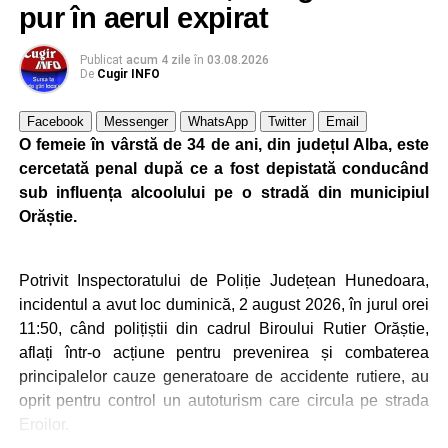
pur în aerul expirat
Publicat
acum 4 zile
în
03.08.2026
De
Cugir INFO
Facebook
Messenger
WhatsApp
Twitter
Email
O femeie în vârstă de 34 de ani, din județul Alba, este
cercetată penal după ce a fost depistată conducând
sub influența alcoolului pe o stradă din municipiul
Orăștie.
Potrivit Inspectoratului de Poliție Județean Hunedoara,
incidentul a avut loc duminică, 2 august 2026, în jurul orei
11:50, când polițiștii din cadrul Biroului Rutier Orăștie,
aflați într-o acțiune pentru prevenirea și combaterea
principalelor cauze generatoare de accidente rutiere, au
oprit pentru control un autoturism care circula pe strada
Eroilor.