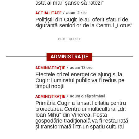
asta ai mari șanse să ratezi”
Berlin
acum 2 zile
ACTUALITATE
Trei profesori ai Colegiului Național „David Prodan”
Polițiștii din Cugir le-au oferit sfaturi de
Cugir și-au perfecționat competențele prin
siguranță seniorilor de la Centrul „Lotus”
mobilități Erasmus+ în Croația
PUBLICITATE
Secretul succesului în afaceri, dezvăluit de
antreprenorul Alexandru Jittu care a lucrat pentru
ADMINISTRAȚIE
Elon Musk: „Dacă nu faci asta ai mari șanse să
ratezi”
acum 18 ore
ADMINISTRAŢIE
Efectele crizei energetice ajung și la
Facebook
Messenger
Cugir: iluminatul public va fi redus pe
WhatsApp
Twitter
Email
timpul nopții
acum o săptămână
ADMINISTRAŢIE
Primăria Cugir a lansat licitația pentru
proiectarea Centrului multicultural „dr.
Ioan Mihu” din Vinerea. Fosta
gospodărie tradițională va fi restaurată
și transformată într-un spațiu cultural