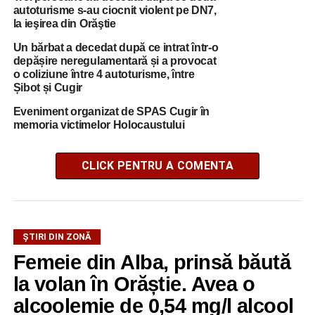
autoturisme s-au ciocnit violent pe DN7,
la ieşirea din Orăştie
Un bărbat a decedat după ce intrat într-o
depășire neregulamentară și a provocat
o coliziune între 4 autoturisme, între
Șibot și Cugir
Eveniment organizat de SPAS Cugir în
memoria victimelor Holocaustului
CLICK PENTRU A COMENTA
ŞTIRI DIN ZONĂ
Femeie din Alba, prinsă băută
la volan în Orăștie. Avea o
alcoolemie de 0,54 mg/l alcool