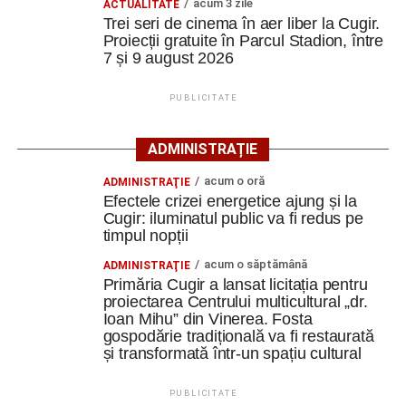
aflat în proprietatea administrației locale.
acum 3 zile
ACTUALITATE
Trei seri de cinema în aer liber la Cugir.
Proiecții gratuite în Parcul Stadion, între
Complexul este alcătuit din patru corpuri de clădire – fosta
7 și 9 august 2026
magazie de fierărie, casa memorială, șura și șoprul-atelier
– care păstrează caracteristicile unei gospodării
PUBLICITATE
tradiționale din zonă. Curtea include elemente autentice,
precum pavajul din piatră de râu și o fântână.
ADMINISTRAȚIE
Clădirile au nevoie de lucrări
acum o oră
ADMINISTRAŢIE
Efectele crizei energetice ajung și la
ample de consolidare
Cugir: iluminatul public va fi redus pe
timpul nopții
Potrivit documentației de licitație, expertizele tehnice au
acum o săptămână
ADMINISTRAŢIE
identificat degradări importante ale construcțiilor. Printre
Primăria Cugir a lansat licitația pentru
acestea se numără infiltrații de apă, umiditate, degradarea
proiectarea Centrului multicultural „dr.
elementelor din lemn și a acoperișurilor, dar și prăbușirea
Ioan Mihu” din Vinerea. Fosta
gospodărie tradițională va fi restaurată
parțială a șurii.
și transformată într-un spațiu cultural
De asemenea, instalațiile existente sunt depășite din
PUBLICITATE
punct de vedere tehnic, fiind necesară refacerea