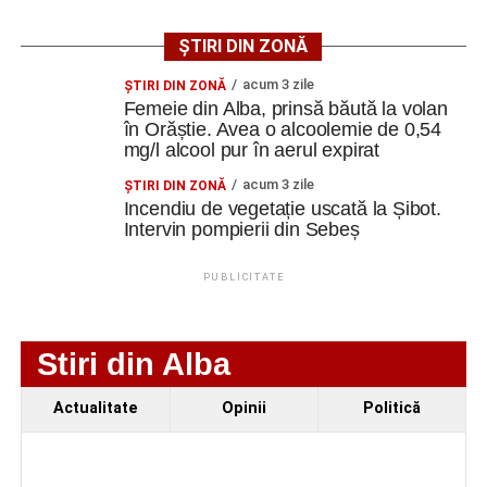
instalațiilor electrice, sanitare și termice, precum și
modernizarea sistemelor de evacuare a apelor pluviale.
ȘTIRI DIN ZONĂ
acum 3 zile
ŞTIRI DIN ZONĂ
Specialiștii apreciază însă că ansamblul poate fi restaurat
Femeie din Alba, prinsă băută la volan
și pus în valoare, cu respectarea soluțiilor tehnice ce vor fi
în Orăștie. Avea o alcoolemie de 0,54
stabilite în cadrul proiectului.
mg/l alcool pur în aerul expirat
acum 3 zile
ŞTIRI DIN ZONĂ
Spații pentru cultură, educație
Incendiu de vegetație uscată la Șibot.
Intervin pompierii din Sebeș
și evenimente
PUBLICITATE
Prin această investiție, autoritățile locale își propun să
conserve patrimoniul construit al localității Vinerea și, în
același timp, să ofere comunității un spațiu modern
Stiri din Alba
destinat organizării de activități culturale, expoziții,
ateliere și evenimente educaționale.
Actualitate
Opinii
Politică
Proiectul prevede restaurarea elementelor arhitecturale
originale, reorganizarea unor spații interioare și dotarea