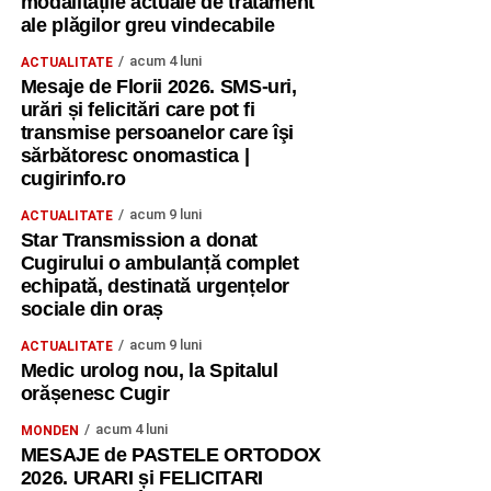
modalitățile actuale de tratament
ale plăgilor greu vindecabile
acum 4 luni
ACTUALITATE
Mesaje de Florii 2026. SMS-uri,
urări și felicitări care pot fi
transmise persoanelor care îşi
sărbătoresc onomastica |
cugirinfo.ro
acum 9 luni
ACTUALITATE
Star Transmission a donat
Cugirului o ambulanță complet
echipată, destinată urgențelor
sociale din oraș
acum 9 luni
ACTUALITATE
Medic urolog nou, la Spitalul
orășenesc Cugir
acum 4 luni
MONDEN
MESAJE de PASTELE ORTODOX
2026. URARI și FELICITARI