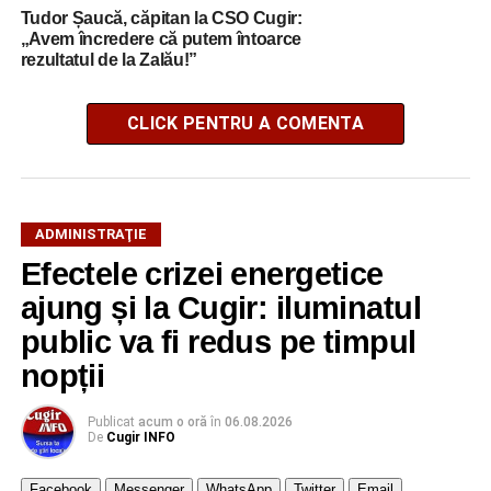
Tudor Șaucă, căpitan la CSO Cugir:
„Avem încredere că putem întoarce
rezultatul de la Zalău!”
CLICK PENTRU A COMENTA
ADMINISTRAŢIE
Efectele crizei energetice
ajung și la Cugir: iluminatul
public va fi redus pe timpul
nopții
Publicat
acum o oră
în
06.08.2026
De
Cugir INFO
Facebook
Messenger
WhatsApp
Twitter
Email