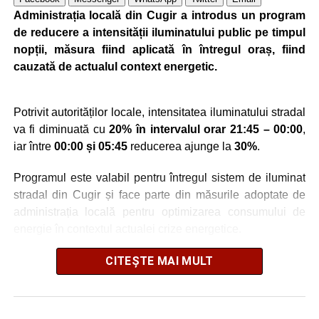
Administrația locală din Cugir a introdus un program
de reducere a intensității iluminatului public pe timpul
nopții, măsura fiind aplicată în întregul oraș, fiind
cauzată de actualul context energetic.
Potrivit autorităților locale, intensitatea iluminatului stradal
va fi diminuată cu
20% în intervalul orar 21:45 – 00:00
,
iar între
00:00 și 05:45
reducerea ajunge la
30%
.
Programul este valabil pentru întregul sistem de iluminat
stradal din Cugir și face parte din măsurile adoptate de
administrația locală pentru optimizarea consumului de
energie în contextul actualei crize energetice.
Autoritățile locale precizează că reducerea intensității
CITEȘTE MAI MULT
este realizată astfel încât să fie menținut un nivel adecvat
de iluminare pe timpul nopții.