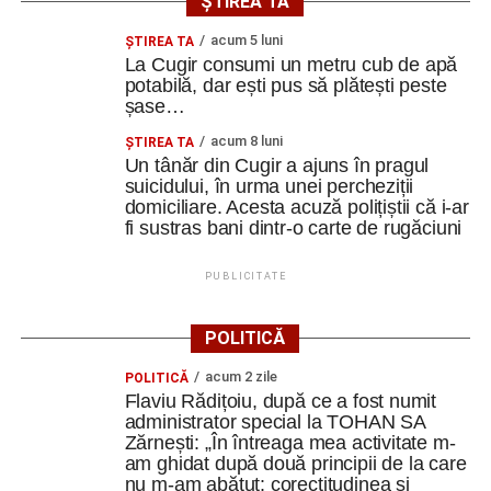
ȘTIREA TA
preferată pe Google
acum 5 luni
ȘTIREA TA
La Cugir consumi un metru cub de apă
potabilă, dar ești pus să plătești peste
Ultimele știri din Cugir
șase…
Efectele crizei energetice ajung și la Cugir:
acum 8 luni
ȘTIREA TA
Un tânăr din Cugir a ajuns în pragul
iluminatul public va fi redus pe timpul nopții
suicidului, în urma unei percheziții
„Roș-albaștrii”, eliminare din Cupa României:
domiciliare. Acesta acuză polițiștii că i-ar
fi sustras bani dintr-o carte de rugăciuni
Metalurgistul Cugir – Jiul Petroșani 0-1 (0-0)
Polițiștii din Cugir le-au oferit sfaturi de siguranță
PUBLICITATE
seniorilor de la Centrul „Lotus”
POLITICĂ
Facebook
Messenger
WhatsApp
Twitter
Email
acum 2 zile
POLITICĂ
Flaviu Rădițoiu, după ce a fost numit
administrator special la TOHAN SA
Zărnești: „În întreaga mea activitate m-
am ghidat după două principii de la care
nu m-am abătut: corectitudinea și