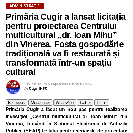
ADMINISTRAŢIE
Primăria Cugir a lansat licitația
Adaugă cugirinfo.ro ca sursă
preferată pe Google
pentru proiectarea Centrului
multicultural „dr. Ioan Mihu”
din Vinerea. Fosta gospodărie
Ultimele știri din Cugir
tradițională va fi restaurată și
Efectele crizei energetice ajung și la Cugir:
transformată într-un spațiu
iluminatul public va fi redus pe timpul nopții
cultural
„Roș-albaștrii”, eliminare din Cupa României:
Metalurgistul Cugir – Jiul Petroșani 0-1 (0-0)
Publicat
acum o săptămână
în
29.07.2026
De
Cugir INFO
Polițiștii din Cugir le-au oferit sfaturi de siguranță
seniorilor de la Centrul „Lotus”
Facebook
Messenger
WhatsApp
Twitter
Email
Primăria Cugir a făcut un nou pas pentru realizarea
Facebook
Messenger
WhatsApp
Twitter
Email
investiției „Centrul multicultural dr. Ioan Mihu” din
Vinerea, lansând în Sistemul Electronic de Achiziții
Publice (SEAP) licitația pentru serviciile de proiectare