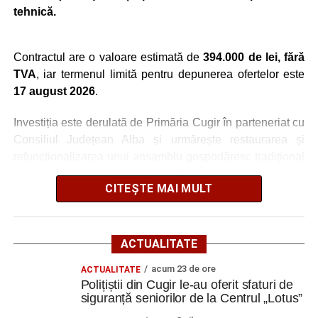
tehnică.
Contractul are o valoare estimată de
394.000 de lei, fără
TVA
, iar termenul limită pentru depunerea ofertelor este
17 august 2026
.
Investiția este derulată de Primăria Cugir în parteneriat cu
Consiliul Județean Alba și urmărește restaurarea și
refuncționalizarea unui ansamblu gospodăresc tradițional
din localitatea Vinerea, care va deveni un centru destinat
CITEȘTE MAI MULT
activităților culturale, educaționale și expoziționale.
O gospodărie tradițională va fi
ACTUALITATE
readusă la viață
acum 23 de ore
ACTUALITATE
Polițiștii din Cugir le-au oferit sfaturi de
Ansamblul este situat pe strada Principală nr. 172 din
siguranță seniorilor de la Centrul „Lotus”
Vinerea, pe un teren de aproximativ 1.975 de metri pătrați,