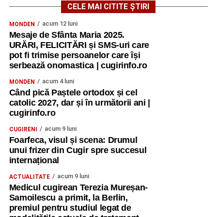
CELE MAI CITITE ȘTIRI
acum 12 luni
MONDEN
Mesaje de Sfânta Maria 2025.
URĂRI, FELICITĂRI și SMS-uri care
pot fi trimise persoanelor care își
serbează onomastica | cugirinfo.ro
acum 4 luni
MONDEN
Când pică Paștele ortodox și cel
catolic 2027, dar și în următorii ani |
cugirinfo.ro
acum 9 luni
CUGIRENI
Foarfeca, visul și scena: Drumul
unui frizer din Cugir spre succesul
internațional
acum 9 luni
ACTUALITATE
Medicul cugirean Terezia Mureșan-
Samoilescu a primit, la Berlin,
premiul pentru studiul legat de