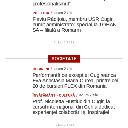
profesionalismul”
acum 2 zile
POLITICĂ
Flaviu Rădițoiu, membru USR Cugir,
numit administrator special la TOHAN
SA – filială a Romarm
PUBLICITATE
SOCIETATE
acum 2 zile
CUGIRENI
Performanță de excepție: Cugireanca
Eva Anastasia Maria Curea, printre cei
20 de bursieri FLEX din România
acum 7 zile
ÎNVĂŢĂMÂNT - CULTURĂ
Prof. Nicoletta Huștiuc din Cugir, la
cursul internațional din Cehia dedicat
experienței colaborării și inspirației
PUBLICITATE