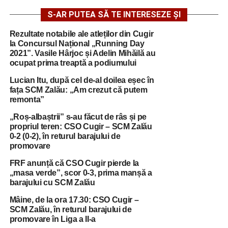
S-AR PUTEA SĂ TE INTERESEZE ȘI
Rezultate notabile ale atleților din Cugir
la Concursul Național „Running Day
2021”. Vasile Hârjoc și Adelin Mihăilă au
ocupat prima treaptă a podiumului
Lucian Itu, după cel de-al doilea eșec în
fața SCM Zalău: „Am crezut că putem
remonta”
„Roș-albaștrii” s-au făcut de râs și pe
propriul teren: CSO Cugir – SCM Zalău
0-2 (0-2), în returul barajului de
promovare
FRF anunță că CSO Cugir pierde la
„masa verde”, scor 0-3, prima manșă a
barajului cu SCM Zalău
Mâine, de la ora 17.30: CSO Cugir –
SCM Zalău, în returul barajului de
promovare în Liga a II-a