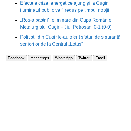
Efectele crizei energetice ajung și la Cugir:
iluminatul public va fi redus pe timpul nopții
„Roș-albaștrii”, eliminare din Cupa României:
Metalurgistul Cugir – Jiul Petroșani 0-1 (0-0)
Polițiștii din Cugir le-au oferit sfaturi de siguranță
seniorilor de la Centrul „Lotus”
Facebook
Messenger
WhatsApp
Twitter
Email