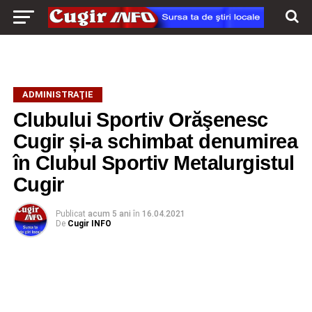
ADMINISTRAŢIE
Clubului Sportiv Orăşenesc
Cugir și-a schimbat denumirea
în Clubul Sportiv Metalurgistul
Cugir
Publicat
acum 5 ani
în
16.04.2021
De
Cugir INFO