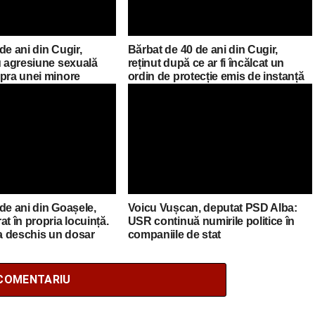
de ani din Cugir,
Bărbat de 40 de ani din Cugir,
u agresiune sexuală
reținut după ce ar fi încălcat un
upra unei minore
ordin de protecție emis de instanță
de ani din Goașele,
Voicu Vușcan, deputat PSD Alba:
at în propria locuință.
USR continuă numirile politice în
 a deschis un dosar
companiile de stat
COMENTARIU