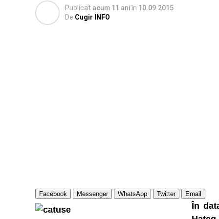
Publicat
acum 11 ani
în
10.09.2015
De
Cugir INFO
Facebook
Messenger
WhatsApp
Twitter
Email
În dat