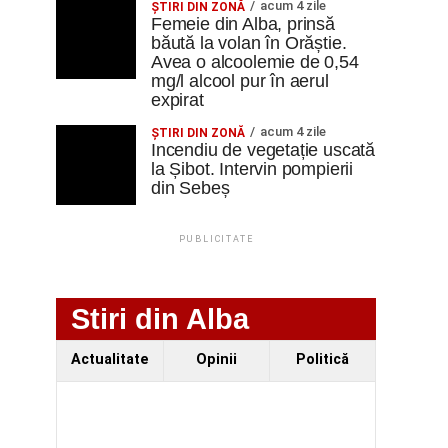
acum 4 zile
ŞTIRI DIN ZONĂ
Femeie din Alba, prinsă
băută la volan în Orăștie.
Avea o alcoolemie de 0,54
mg/l alcool pur în aerul
expirat
acum 4 zile
ŞTIRI DIN ZONĂ
Incendiu de vegetație uscată
la Șibot. Intervin pompierii
din Sebeș
PUBLICITATE
Stiri din Alba
Actualitate
Opinii
Politică