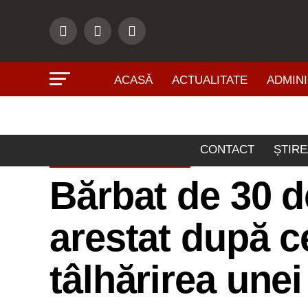
ACASĂ
ACTUALITATE
ADMINI
CONTACT
ȘTIRE
ŞTIRI DIN ZONĂ
Bărbat de 30 d
arestat după ce
tâlhărirea une