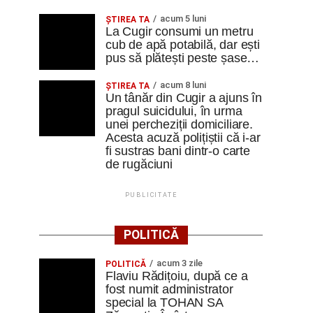
acum 5 luni
ȘTIREA TA
La Cugir consumi un metru
cub de apă potabilă, dar ești
pus să plătești peste șase…
acum 8 luni
ȘTIREA TA
Un tânăr din Cugir a ajuns în
pragul suicidului, în urma
unei percheziții domiciliare.
Acesta acuză polițiștii că i-ar
fi sustras bani dintr-o carte
de rugăciuni
PUBLICITATE
POLITICĂ
acum 3 zile
POLITICĂ
Flaviu Rădițoiu, după ce a
fost numit administrator
special la TOHAN SA