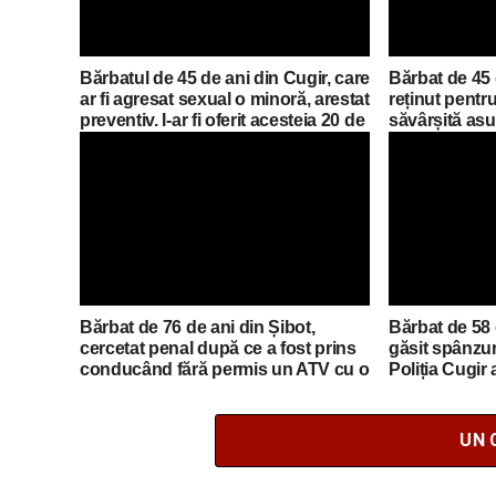
Bărbatul de 45 de ani din Cugir, care
Bărbat de 45 
ar fi agresat sexual o minoră, arestat
reținut pentr
preventiv. I-ar fi oferit acesteia 20 de
săvârșită as
lei ca să urce în mașină
Bărbat de 76 de ani din Șibot,
Bărbat de 58 
cercetat penal după ce a fost prins
găsit spânzur
conducând fără permis un ATV cu o
Poliția Cugir
remorcă neînmatriculată
penal
UN 