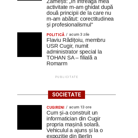
Zărnești: „În întreaga mea
activitate m-am ghidat după
două principii de la care nu
m-am abătut: corectitudinea
și profesionalismul”
acum 3 zile
POLITICĂ
Flaviu Rădițoiu, membru
USR Cugir, numit
administrator special la
TOHAN SA – filială a
Romarm
PUBLICITATE
SOCIETATE
acum 13 ore
CUGIRENI
Cum și-a construit un
informatician din Cugir
propria mașină solară.
Vehiculul a ajuns și la o
expoziție din Berlin