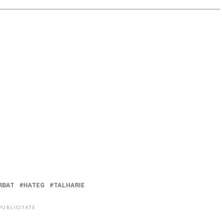
RBAT
HATEG
TALHARIE
PUBLICITATE