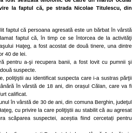
a fost sesizată telofonic de către un martor ocular
vire la faptul că, pe strada Nicolae Titulescu, din
bilit faptul că persoana agresată este un bărbat în vârstă
amat faptul că, în timp ce se întorcea de la activităţi
aşului Haţeg, a fost acostat de două tinere, una dintre
r 40 de lei.
 pentru a-şi recupera banii, a fost lovit cu pumnii şi
e două suspecte.
e, poliţiştii au identificat suspecta care i-a sustras părţii
nără în vârstă de 18 ani, din orașul Călan, care va fi
rt calificat.
 unul în vârstă de 30 de ani, din comuna Berghin, judeţul
ațeg, cu privire la care poliţiştii au stabilit că au agresat
a scăparea suspectei, aceștia fiind cercetați pentru