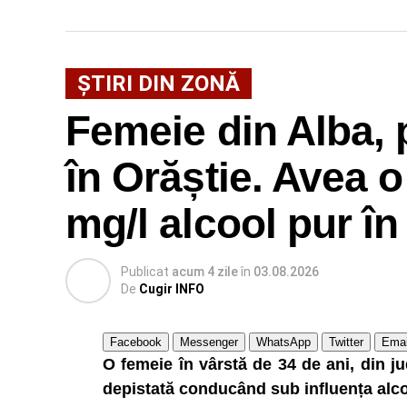
ŞTIRI DIN ZONĂ
Femeie din Alba, 
în Orăștie. Avea 
mg/l alcool pur în
Publicat
acum 4 zile
în
03.08.2026
De
Cugir INFO
Facebook
Messenger
WhatsApp
Twitter
Emai
O femeie în vârstă de 34 de ani, din ju
depistată conducând sub influența alcoo