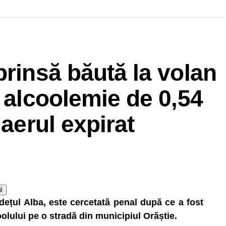
prinsă băută la volan
o alcoolemie de 0,54
 aerul expirat
l
dețul Alba, este cercetată penal după ce a fost
lului pe o stradă din municipiul Orăștie.