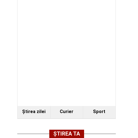
Ştirea zilei
Curier
Sport
ȘTIREA TA