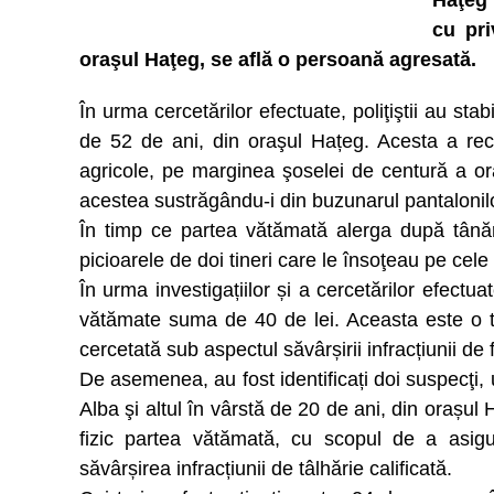
Haţeg 
cu pri
oraşul Haţeg, se află o persoană agresată.
În urma cercetărilor efectuate, poliţiştii au sta
de 52 de ani, din oraşul Hațeg. Acesta a recl
agricole, pe marginea şoselei de centură a or
acestea sustrăgându-i din buzunarul pantalonilo
În timp ce partea vătămată alerga după tânără
picioarele de doi tineri care le însoţeau pe cel
În urma investigațiilor și a cercetărilor efectuat
vătămate suma de 40 de lei. Aceasta este o tâ
cercetată sub aspectul săvârșirii infracțiunii de fu
De asemenea, au fost identificați doi suspecţi,
Alba şi altul în vârstă de 20 de ani, din orașul H
fizic partea vătămată, cu scopul de a asigur
săvârșirea infracțiunii de tâlhărie calificată.