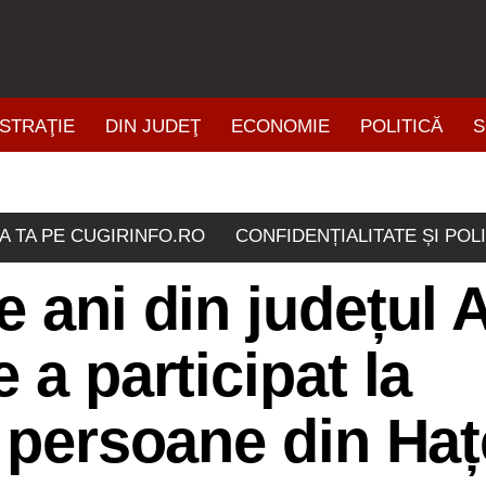
STRAŢIE
DIN JUDEŢ
ECONOMIE
POLITICĂ
S
ŞTIRI DIN ZONĂ
A TA PE CUGIRINFO.RO
CONFIDENȚIALITATE ȘI POL
e ani din județul 
 a participat la
i persoane din Ha