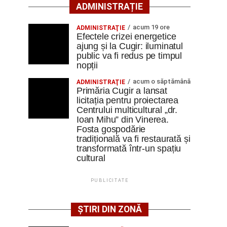
ADMINISTRAȚIE
acum 19 ore
ADMINISTRAŢIE
Efectele crizei energetice
ajung și la Cugir: iluminatul
public va fi redus pe timpul
nopții
acum o săptămână
ADMINISTRAŢIE
Primăria Cugir a lansat
licitația pentru proiectarea
Centrului multicultural „dr.
Ioan Mihu” din Vinerea.
Fosta gospodărie
tradițională va fi restaurată și
transformată într-un spațiu
cultural
PUBLICITATE
ȘTIRI DIN ZONĂ