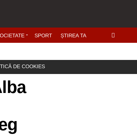
OCIETATE
SPORT
ȘTIREA TA
ITICĂ DE COOKIES
Alba
țeg