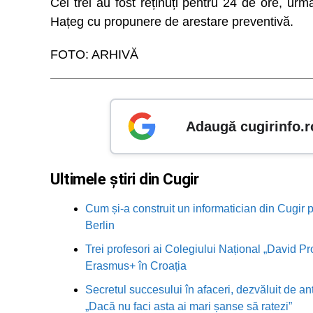
Cei trei au fost reținuți pentru 24 de ore, ur
Hațeg cu propunere de arestare preventivă.
FOTO: ARHIVĂ
Adaugă cugirinfo.r
Ultimele știri din Cugir
Cum și-a construit un informatician din Cugir p
Berlin
Trei profesori ai Colegiului Național „David Pr
Erasmus+ în Croația
Secretul succesului în afaceri, dezvăluit de an
„Dacă nu faci asta ai mari șanse să ratezi”