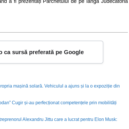
mând a fi prezentați Parchetului de pe lângă Judecătoria
o ca sursă preferată pe Google
ropria mașină solară. Vehiculul a ajuns și la o expoziție din
odan” Cugir și-au perfecționat competențele prin mobilități
treprenorul Alexandru Jittu care a lucrat pentru Elon Musk: