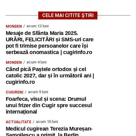
CELE MAI CITITE ȘTIRI
acum 12 luni
MONDEN
Mesaje de Sfânta Maria 2025.
URĂRI, FELICITĂRI și SMS-uri care
pot fi trimise persoanelor care își
serbează onomastica | cugirinfo.ro
acum 4 luni
MONDEN
Când pică Paștele ortodox și cel
catolic 2027, dar și în următorii ani |
cugirinfo.ro
acum 9 luni
CUGIRENI
Foarfeca, visul și scena: Drumul
unui frizer din Cugir spre succesul
internațional
acum 10 luni
ACTUALITATE
Medicul cugirean Terezia Mureșan-
Samoilescu a primit, la Berlin,