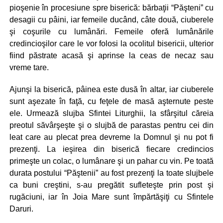
pioşenie în procesiune spre biserică: bărbaţii “Păşteni” cu
desagii cu pâini, iar femeile ducând, câte două, ciuberele
şi coşurile cu lumânări. Femeile oferă lumânările
credincioşilor care le vor folosi la ocolitul bisericii, ulterior
fiind păstrate acasă şi aprinse la ceas de necaz sau
vreme tare.
Ajunşi la biserică, pâinea este dusă în altar, iar ciuberele
sunt aşezate în faţă, cu feţele de masă aşternute peste
ele. Urmează slujba Sfintei Liturghii, la sfârşitul căreia
preotul săvârşeşte şi o slujbă de parastas pentru cei din
leat care au plecat prea devreme la Domnul şi nu pot fi
prezenţi. La ieşirea din biserică fiecare credincios
primeşte un colac, o lumânare şi un pahar cu vin. Pe toată
durata postului “Păştenii” au fost prezenţi la toate slujbele
ca buni creştini, s-au pregătit sufleteşte prin post şi
rugăciuni, iar în Joia Mare sunt împărtăşiţi cu Sfintele
Daruri.