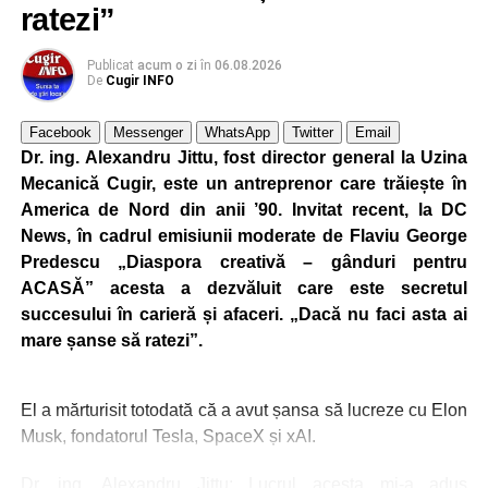
ratezi”
Publicat
acum o zi
în
06.08.2026
De
Cugir INFO
Facebook
Messenger
WhatsApp
Twitter
Email
Dr. ing. Alexandru Jittu, fost director general la Uzina
Mecanică Cugir, este un antreprenor care trăiește în
America de Nord din anii ’90. Invitat recent, la DC
News, în cadrul emisiunii moderate de Flaviu George
Predescu „Diaspora creativă – gânduri pentru
ACASĂ” acesta a dezvăluit care este secretul
succesului în carieră și afaceri. „Dacă nu faci asta ai
mare șanse să ratezi”.
El a mărturisit totodată că a avut șansa să lucreze cu Elon
Musk, fondatorul Tesla, SpaceX și xAI.
Dr. ing. Alexandru Jittu: Lucrul acesta mi-a adus