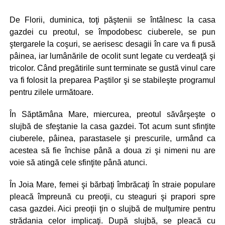
De Florii, duminica, toţi păştenii se întâlnesc la casa
gazdei cu preotul, se împodobesc ciuberele, se pun
ştergarele la coşuri, se aerisesc desagii în care va fi pusă
pâinea, iar lumânările de ocolit sunt legate cu verdeaţă şi
tricolor. Când pregătirile sunt terminate se gustă vinul care
va fi folosit la preparea Paştilor şi se stabileşte programul
pentru zilele următoare.
În Săptămâna Mare, miercurea, preotul săvârşeşte o
slujbă de sfeştanie la casa gazdei. Tot acum sunt sfinţite
ciuberele, pâinea, parastasele şi prescurile, urmând ca
acestea să fie închise până a doua zi şi nimeni nu are
voie să atingă cele sfinţite până atunci.
În Joia Mare, femei şi bărbaţi îmbrăcaţi în straie populare
pleacă împreună cu preoţii, cu steaguri şi prapori spre
casa gazdei. Aici preoţii ţin o slujbă de mulţumire pentru
strădania celor implicaţi. După slujbă, se pleacă cu