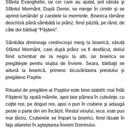
Sfânta Evanghelie, iar cei care au ajutat, pot săruta şi
Sfântul Mormânt. După Denie, se merge în cimitir şi se
aprind lumânări şi candele la morminte. Biserica rămâne
deschisă până sâmbătă la prânz, fiind păzită, pe rând, de
câte doi bărbaţi “Păşteni”.
Sâmbăta dimineaţa credincioşii merg la biserică, sărută
Sfântul Mormânt, care după prânz va fi desfăcut, doliul
fiind schimbat de la negru la alb, iar biserica se
pregăteşte pentru slujba de Înviere. Seara, bărbaţii se
adună la biserică, primesc bicuvântarea preotului şi
pregătesc Paştile.
Ritualul de pregătire al Paştilor este bine stabilit: mai întâi
Păştenii îşi spală mâinile, apoi taie pâinea în cubuleţe, cu
cuţite noi, pe doguri noi, apoi o pun în ciubere şi adaugă
peste o parte din vin încălzit. Restul vinului, rece, este pus
mai târziu. Ciuberele se împart la biserici, fiind lăsate în
faţa altarelor în aşteptarea Învierii Domnului.