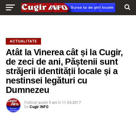
ACTUALITATE
Atât la Vinerea cât și la Cugir,
de zeci de ani, Păștenii sunt
străjerii identității locale și a
nestinsei legături cu
Dumnezeu
Publicat
acum 9 ani
în
11.04.2017
De
Cugir INFO