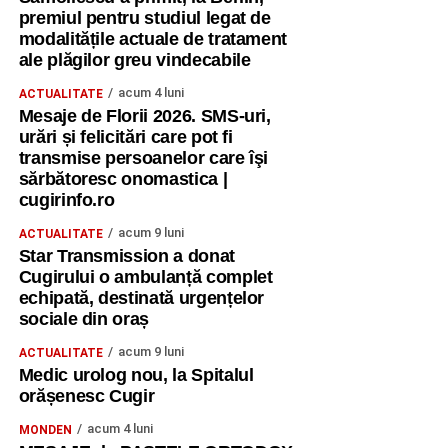
premiul pentru studiul legat de
modalitățile actuale de tratament
ale plăgilor greu vindecabile
acum 4 luni
ACTUALITATE
Mesaje de Florii 2026. SMS-uri,
urări și felicitări care pot fi
transmise persoanelor care îşi
sărbătoresc onomastica |
cugirinfo.ro
acum 9 luni
ACTUALITATE
Star Transmission a donat
Cugirului o ambulanță complet
echipată, destinată urgențelor
sociale din oraș
acum 9 luni
ACTUALITATE
Medic urolog nou, la Spitalul
orășenesc Cugir
acum 4 luni
MONDEN