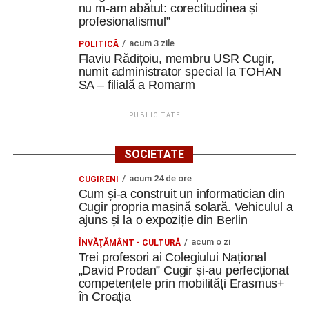
nu m-am abătut: corectitudinea și
profesionalismul”
acum 3 zile
POLITICĂ
Flaviu Rădițoiu, membru USR Cugir,
numit administrator special la TOHAN
SA – filială a Romarm
PUBLICITATE
SOCIETATE
acum 24 de ore
CUGIRENI
Cum și-a construit un informatician din
Cugir propria mașină solară. Vehiculul a
ajuns și la o expoziție din Berlin
acum o zi
ÎNVĂŢĂMÂNT - CULTURĂ
Trei profesori ai Colegiului Național
„David Prodan” Cugir și-au perfecționat
competențele prin mobilități Erasmus+
în Croația