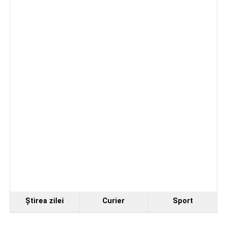
antreprenorul Alexandru Jittu care a lucrat pentru
Elon Musk: „Dacă nu faci asta ai mari șanse să
ratezi”
Facebook
Messenger
WhatsApp
Twitter
Email
Ştirea zilei
Curier
Sport