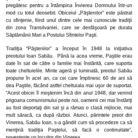
pregătesc pentru a întâmpina Învierea Domnului într-un
mod cu totul deosebit. Obiceiul „Păştenilor” este păstrat
cu sfinţenie, fiind unul dintre cele mai cunoscute tradiţii
din zona Transilvaniei, care se desfăşoară pe durata
Săptămânii Mari a Postului Sfintelor Paşti.
Tradiţia “Păştenilor” a început în 1948 la iniţiativa
preotului Ioan Sabău. Până la acea vreme, Paştile erau
date în sat de către o familie mai înstărită, care suporta
toate cheltuielile. Minte ageră şi luminată, preotul Sabău
propune în acel an, ca cei care împlinesc 60 de ani să
dea Paştile, făcând astfel cheltuiala mai uşor de suportat.
“Acest obicei îl moştenim încă din anul 1948, dar venind
prigoana comunismului peste noi, oamenii cei mai înstăriţi
au fost deportaţi din sat şi a rămas o clasă mijlocie, mai
mult săracă, ca după război. Atunci, părintele preot din
Vinerea, Sabău Ioan, s-a gândit cum să procedeze ca să
menţină tradiţia Paştelui, să facă o continuitate”,
povesteşte un locuitor din Vinerea.