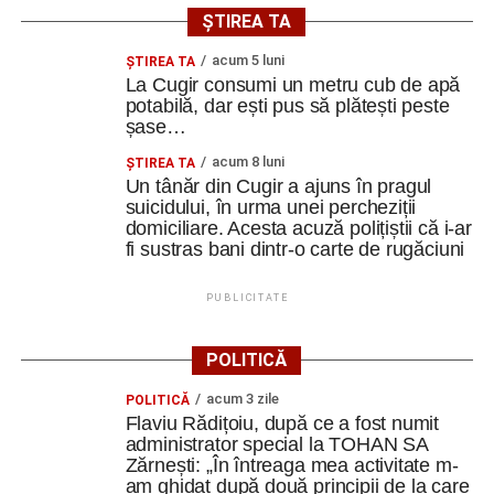
ȘTIREA TA
acum 5 luni
ȘTIREA TA
La Cugir consumi un metru cub de apă
potabilă, dar ești pus să plătești peste
șase…
acum 8 luni
ȘTIREA TA
Un tânăr din Cugir a ajuns în pragul
suicidului, în urma unei percheziții
domiciliare. Acesta acuză polițiștii că i-ar
fi sustras bani dintr-o carte de rugăciuni
PUBLICITATE
POLITICĂ
acum 3 zile
POLITICĂ
Flaviu Rădițoiu, după ce a fost numit
administrator special la TOHAN SA
Zărnești: „În întreaga mea activitate m-
am ghidat după două principii de la care