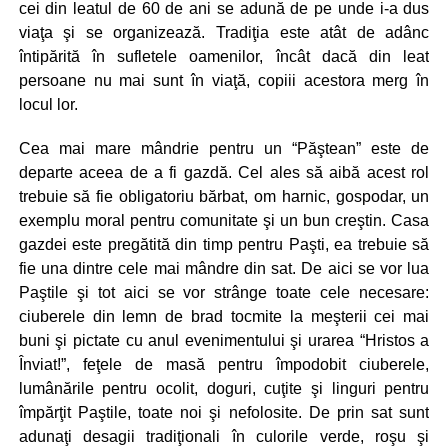
cei din leatul de 60 de ani se adună de pe unde i-a dus
viaţa şi se organizează. Tradiţia este atât de adânc
întipărită în sufletele oamenilor, încât dacă din leat
persoane nu mai sunt în viaţă, copiii acestora merg în
locul lor.
Cea mai mare mândrie pentru un “Păştean” este de
departe aceea de a fi gazdă. Cel ales să aibă acest rol
trebuie să fie obligatoriu bărbat, om harnic, gospodar, un
exemplu moral pentru comunitate şi un bun creştin. Casa
gazdei este pregătită din timp pentru Paşti, ea trebuie să
fie una dintre cele mai mândre din sat. De aici se vor lua
Paştile şi tot aici se vor strânge toate cele necesare:
ciuberele din lemn de brad tocmite la meşterii cei mai
buni şi pictate cu anul evenimentului şi urarea “Hristos a
Înviat!”, feţele de masă pentru împodobit ciuberele,
lumânările pentru ocolit, doguri, cuţite şi linguri pentru
împărţit Paştile, toate noi şi nefolosite. De prin sat sunt
adunaţi desagii tradiţionali în culorile verde, roşu şi