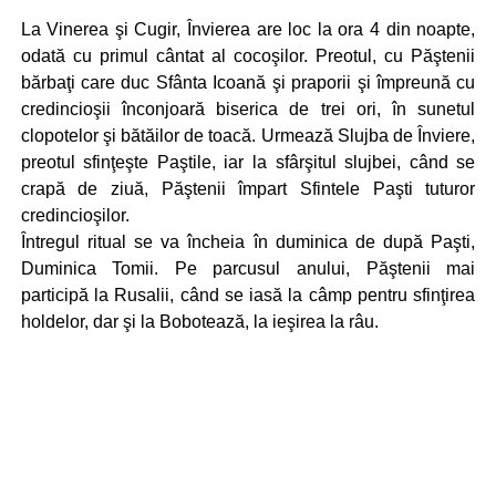
La Vinerea şi Cugir, Învierea are loc la ora 4 din noapte,
odată cu primul cântat al cocoşilor. Preotul, cu Păştenii
bărbaţi care duc Sfânta Icoană şi praporii şi împreună cu
credincioşii înconjoară biserica de trei ori, în sunetul
clopotelor şi bătăilor de toacă. Urmează Slujba de Înviere,
preotul sfinţeşte Paştile, iar la sfârşitul slujbei, când se
crapă de ziuă, Păştenii împart Sfintele Paşti tuturor
credincioşilor.
Întregul ritual se va încheia în duminica de după Paşti,
Duminica Tomii. Pe parcusul anului, Păştenii mai
participă la Rusalii, când se iasă la câmp pentru sfinţirea
holdelor, dar şi la Bobotează, la ieşirea la râu.