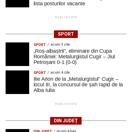
lista posturilor vacante
PUBLICITATE
SPORT
acum 3 zile
SPORT
„Roș-albaștrii”, eliminare din Cupa
României: Metalurgistul Cugir – Jiul
Petroșani 0-1 (0-0)
acum 4 zile
SPORT
Ilie Arion de la „Metalurgistul” Cugir –
locul III, la concursul de șah rapid de la
Alba Iulia
PUBLICITATE
DIN JUDEȚ
acum 4 luni
DIN JUDEŢ