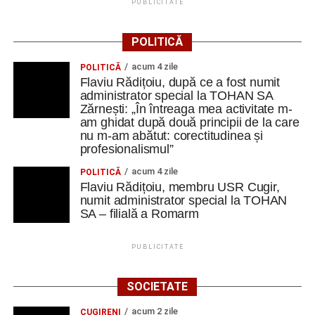
PUBLICITATE
Cum și-a construit un informatician din Cugir propria
POLITICĂ
mașină solară. Vehiculul a ajuns și la o expoziție din
Berlin
acum 4 zile
POLITICĂ
Flaviu Rădițoiu, după ce a fost numit
Trei profesori ai Colegiului Național „David Prodan”
administrator special la TOHAN SA
Cugir și-au perfecționat competențele prin
Zărnești: „În întreaga mea activitate m-
mobilități Erasmus+ în Croația
am ghidat după două principii de la care
nu m-am abătut: corectitudinea și
Secretul succesului în afaceri, dezvăluit de
profesionalismul”
antreprenorul Alexandru Jittu care a lucrat pentru
acum 4 zile
POLITICĂ
Elon Musk: „Dacă nu faci asta ai mari șanse să
Flaviu Rădițoiu, membru USR Cugir,
ratezi”
numit administrator special la TOHAN
SA – filială a Romarm
Facebook
Messenger
WhatsApp
Twitter
Email
PUBLICITATE
SOCIETATE
acum 2 zile
CUGIRENI