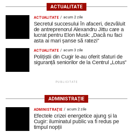
TVA
, iar termenul limită pentru depunerea ofertelor este
ACTUALITATE
17 august 2026
.
acum 2 zile
ACTUALITATE
Secretul succesului în afaceri, dezvăluit
Investiția este derulată de Primăria Cugir în parteneriat cu
de antreprenorul Alexandru Jittu care a
Consiliul Județean Alba și urmărește restaurarea și
lucrat pentru Elon Musk: „Dacă nu faci
refuncționalizarea unui ansamblu gospodăresc tradițional
asta ai mari șanse să ratezi”
din localitatea Vinerea, care va deveni un centru destinat
acum 3 zile
ACTUALITATE
activităților culturale, educaționale și expoziționale.
Polițiștii din Cugir le-au oferit sfaturi de
siguranță seniorilor de la Centrul „Lotus”
O gospodărie tradițională va fi
readusă la viață
PUBLICITATE
Ansamblul este situat pe strada Principală nr. 172 din
ADMINISTRAȚIE
Vinerea, pe un teren de aproximativ 1.975 de metri pătrați,
aflat în proprietatea administrației locale.
acum 2 zile
ADMINISTRAŢIE
Efectele crizei energetice ajung și la
Complexul este alcătuit din patru corpuri de clădire – fosta
Cugir: iluminatul public va fi redus pe
timpul nopții
magazie de fierărie, casa memorială, șura și șoprul-atelier