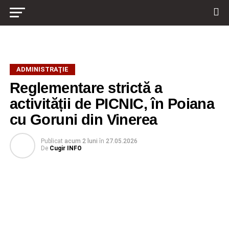
ADMINISTRAŢIE
Reglementare strictă a
activității de PICNIC, în Poiana
cu Goruni din Vinerea
Publicat
acum 2 luni
în
27.05.2026
De
Cugir INFO