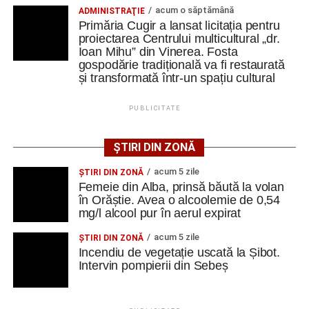
– care păstrează caracteristicile unei gospodării
acum o săptămână
ADMINISTRAŢIE
tradiționale din zonă. Curtea include elemente autentice,
Primăria Cugir a lansat licitația pentru
precum pavajul din piatră de râu și o fântână.
proiectarea Centrului multicultural „dr.
Ioan Mihu” din Vinerea. Fosta
gospodărie tradițională va fi restaurată
Clădirile au nevoie de lucrări
și transformată într-un spațiu cultural
ample de consolidare
PUBLICITATE
Potrivit documentației de licitație, expertizele tehnice au
identificat degradări importante ale construcțiilor. Printre
ȘTIRI DIN ZONĂ
acestea se numără infiltrații de apă, umiditate, degradarea
acum 5 zile
ŞTIRI DIN ZONĂ
elementelor din lemn și a acoperișurilor, dar și prăbușirea
Femeie din Alba, prinsă băută la volan
parțială a șurii.
în Orăștie. Avea o alcoolemie de 0,54
mg/l alcool pur în aerul expirat
De asemenea, instalațiile existente sunt depășite din
acum 5 zile
ŞTIRI DIN ZONĂ
punct de vedere tehnic, fiind necesară refacerea
Incendiu de vegetație uscată la Șibot.
instalațiilor electrice, sanitare și termice, precum și
Intervin pompierii din Sebeș
modernizarea sistemelor de evacuare a apelor pluviale.
Specialiștii apreciază însă că ansamblul poate fi restaurat