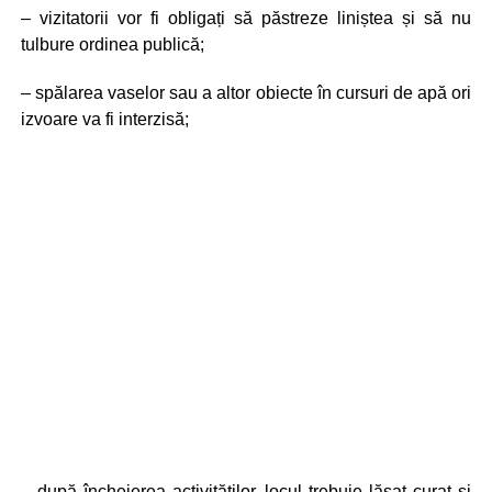
– vizitatorii vor fi obligați să păstreze liniștea și să nu
tulbure ordinea publică;
– spălarea vaselor sau a altor obiecte în cursuri de apă ori
izvoare va fi interzisă;
– după încheierea activităților, locul trebuie lăsat curat și