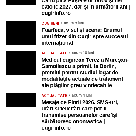
Când pică Paștele ortodox și cel
catolic 2027, dar și în următorii ani |
cugirinfo.ro
acum 9 luni
CUGIRENI
Foarfeca, visul și scena: Drumul
unui frizer din Cugir spre succesul
internațional
acum 10 luni
ACTUALITATE
Medicul cugirean Terezia Mureșan-
Samoilescu a primit, la Berlin,
premiul pentru studiul legat de
modalitățile actuale de tratament
ale plăgilor greu vindecabile
acum 4 luni
ACTUALITATE
Mesaje de Florii 2026. SMS-uri,
urări și felicitări care pot fi
transmise persoanelor care îşi
sărbătoresc onomastica |
cugirinfo.ro