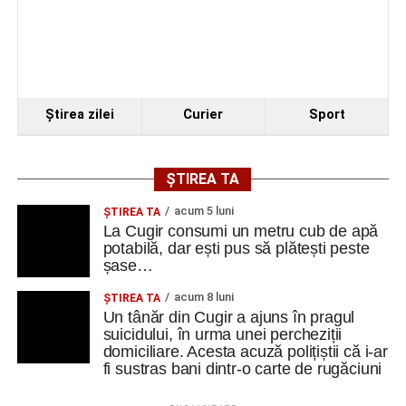
exterioare
Investiția include și reamenajarea curții, refacerea aleilor
și a spațiilor verzi, precum și integrarea întregului
ansamblu într-un concept peisagistic unitar.
Ştirea zilei
Curier
Sport
După finalizarea proiectului și a lucrărilor de execuție,
Centrul multicultural „dr. Ioan Mihu” va deveni un nou
ȘTIREA TA
punct de interes pentru comunitatea din Vinerea și orașul
acum 5 luni
ȘTIREA TA
Cugir, contribuind la valorificarea patrimoniului local și la
La Cugir consumi un metru cub de apă
dezvoltarea vieții culturale din zonă.
potabilă, dar ești pus să plătești peste
șase…
acum 8 luni
ȘTIREA TA
Un tânăr din Cugir a ajuns în pragul
Adaugă cugirinfo.ro ca sursă
suicidului, în urma unei percheziții
preferată pe Google
domiciliare. Acesta acuză polițiștii că i-ar
fi sustras bani dintr-o carte de rugăciuni
Ultimele știri din Cugir