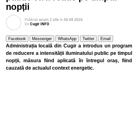
nopții
Publicat
acum 2 zile
în
06.08.2026
De
Cugir INFO
Facebook
Messenger
WhatsApp
Twitter
Email
Administrația locală din Cugir a introdus un program
de reducere a intensității iluminatului public pe timpul
nopții, măsura fiind aplicată în întregul oraș, fiind
cauzată de actualul context energetic.