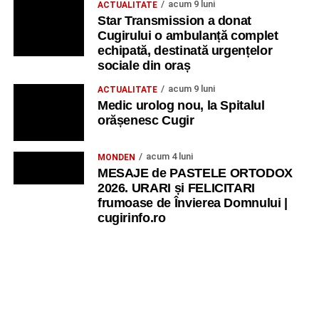
acum 9 luni
ACTUALITATE
Star Transmission a donat
Cugirului o ambulanță complet
echipată, destinată urgențelor
sociale din oraș
acum 9 luni
ACTUALITATE
Medic urolog nou, la Spitalul
orășenesc Cugir
acum 4 luni
MONDEN
MESAJE de PASTELE ORTODOX
2026. URARI și FELICITARI
frumoase de Învierea Domnului |
cugirinfo.ro