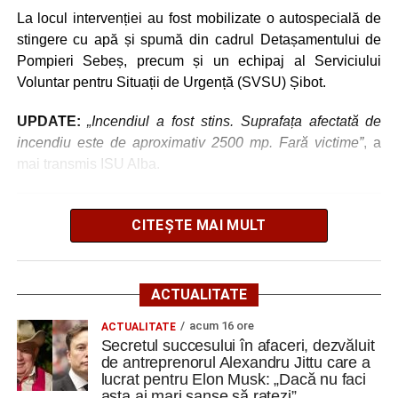
Ultimele știri din Cugir
La locul intervenției au fost mobilizate o autospecială de
Cum și-a construit un informatician din Cugir propria
stingere cu apă și spumă din cadrul Detașamentului de
mașină solară. Vehiculul a ajuns și la o expoziție din
Pompieri Sebeș, precum și un echipaj al Serviciului
Berlin
Voluntar pentru Situații de Urgență (SVSU) Șibot.
Trei profesori ai Colegiului Național „David Prodan”
UPDATE:
„Incendiul a fost stins. Suprafața afectată de
Cugir și-au perfecționat competențele prin
incendiu este de aproximativ 2500 mp. Fară victime”
, a
mobilități Erasmus+ în Croația
mai transmis ISU Alba.
Secretul succesului în afaceri, dezvăluit de
antreprenorul Alexandru Jittu care a lucrat pentru
CITEȘTE MAI MULT
Elon Musk: „Dacă nu faci asta ai mari șanse să
Adaugă cugirinfo.ro ca sursă
ratezi”
preferată pe Google
Facebook
Messenger
WhatsApp
Twitter
Email
ACTUALITATE
Ultimele știri din Cugir
acum 16 ore
ACTUALITATE
Secretul succesului în afaceri, dezvăluit
de antreprenorul Alexandru Jittu care a
Cum și-a construit un informatician din Cugir propria
lucrat pentru Elon Musk: „Dacă nu faci
mașină solară. Vehiculul a ajuns și la o expoziție din
asta ai mari șanse să ratezi”