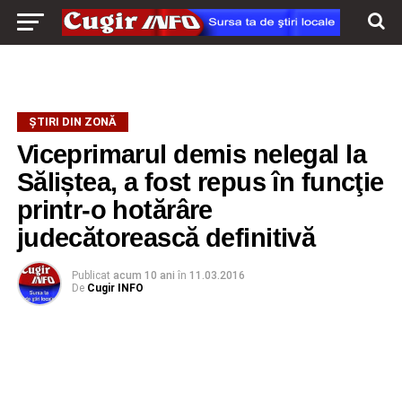
ŞTIRI DIN ZONĂ
Viceprimarul demis nelegal la
Săliștea, a fost repus în funcţie
printr-o hotărâre
judecătorească definitivă
Publicat
acum 10 ani
în
11.03.2016
De
Cugir INFO