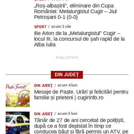
„Roș-albaștrii”, eliminare din Cupa
României: Metalurgistul Cugir – Jiul
Petroșani 0-1 (0-0)
acum 3 zile
SPORT
Ilie Arion de la „Metalurgistul” Cugir –
locul III, la concursul de șah rapid de la
Alba Iulia
PUBLICITATE
DIN JUDEȚ
acum 4 luni
DIN JUDEŢ
Mesaje de Paște. Urări și felicitări pentru
familie și prieteni | cugirinfo.ro
acum 5 luni
DIN JUDEŢ
Tânăr de 27 de ani cercetat de polițiști,
după ce a fost depistat în timp ce
conducea băut și fără permis un ATV, pe