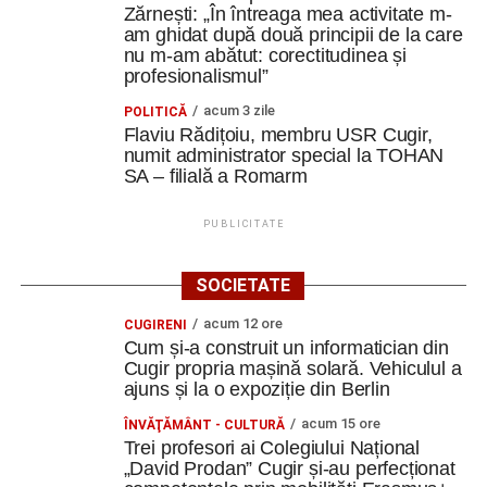
Zărnești: „În întreaga mea activitate m-
am ghidat după două principii de la care
nu m-am abătut: corectitudinea și
profesionalismul”
acum 3 zile
POLITICĂ
Flaviu Rădițoiu, membru USR Cugir,
numit administrator special la TOHAN
SA – filială a Romarm
PUBLICITATE
SOCIETATE
acum 12 ore
CUGIRENI
Cum și-a construit un informatician din
Cugir propria mașină solară. Vehiculul a
ajuns și la o expoziție din Berlin
acum 15 ore
ÎNVĂŢĂMÂNT - CULTURĂ
Trei profesori ai Colegiului Național
„David Prodan” Cugir și-au perfecționat