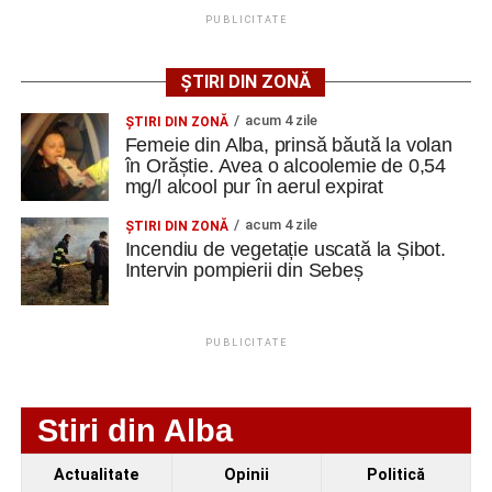
PUBLICITATE
ȘTIRI DIN ZONĂ
acum 4 zile
ŞTIRI DIN ZONĂ
Femeie din Alba, prinsă băută la volan
în Orăștie. Avea o alcoolemie de 0,54
mg/l alcool pur în aerul expirat
acum 4 zile
ŞTIRI DIN ZONĂ
Incendiu de vegetație uscată la Șibot.
Intervin pompierii din Sebeș
PUBLICITATE
Stiri din Alba
Actualitate
Opinii
Politică