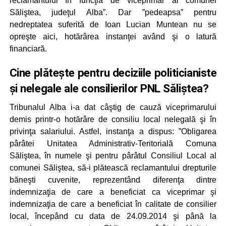
reclamantului în funcţia de viceprimar al comunei
Săliştea, judeţul Alba”. Dar ”pedeapsa” pentru
nedreptatea suferită de Ioan Lucian Muntean nu se
opreşte aici, hotărârea instanţei având şi o latură
financiară.
Cine plăteşte pentru deciziile politicianiste
şi nelegale ale consilierilor PNL Săliştea?
Tribunalul Alba i-a dat câştig de cauză viceprimarului
demis printr-o hotărâre de consiliu local nelegală şi în
privinţa salariului. Astfel, instanţa a dispus: ”Obligarea
pârâtei Unitatea Administrativ-Teritorială Comuna
Săliştea, în numele şi pentru pârâtul Consiliul Local al
comunei Săliştea, să-i plătească reclamantului drepturile
băneşti cuvenite, reprezentând diferenţa dintre
indemnizaţia de care a beneficiat ca viceprimar şi
indemnizaţia de care a beneficiat în calitate de consilier
local, începând cu data de 24.09.2014 şi până la