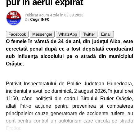
pur în aerul expirat
Publicat
acum 4 zile
în
03.08.2026
De
Cugir INFO
Facebook
Messenger
WhatsApp
Twitter
Email
O femeie în vârstă de 34 de ani, din județul Alba, este
cercetată penal după ce a fost depistată conducând
sub influența alcoolului pe o stradă din municipiul
Orăștie.
Potrivit Inspectoratului de Poliție Județean Hunedoara,
incidentul a avut loc duminică, 2 august 2026, în jurul orei
11:50, când polițiștii din cadrul Biroului Rutier Orăștie,
aflați într-o acțiune pentru prevenirea și combaterea
principalelor cauze generatoare de accidente rutiere, au
oprit pentru control un autoturism care circula pe strada
Eroilor.