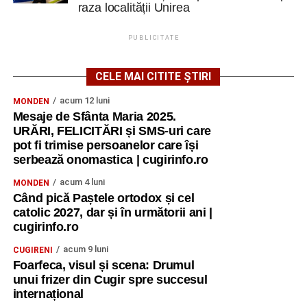
raza localității Unirea
PUBLICITATE
CELE MAI CITITE ȘTIRI
acum 12 luni
MONDEN
Mesaje de Sfânta Maria 2025.
URĂRI, FELICITĂRI și SMS-uri care
pot fi trimise persoanelor care își
serbează onomastica | cugirinfo.ro
acum 4 luni
MONDEN
Când pică Paștele ortodox și cel
catolic 2027, dar și în următorii ani |
cugirinfo.ro
acum 9 luni
CUGIRENI
Foarfeca, visul și scena: Drumul
unui frizer din Cugir spre succesul
internațional