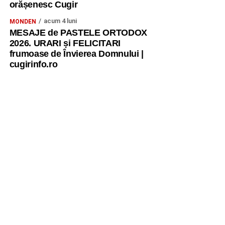
orășenesc Cugir
acum 4 luni
MONDEN
MESAJE de PASTELE ORTODOX
2026. URARI și FELICITARI
frumoase de Învierea Domnului |
cugirinfo.ro