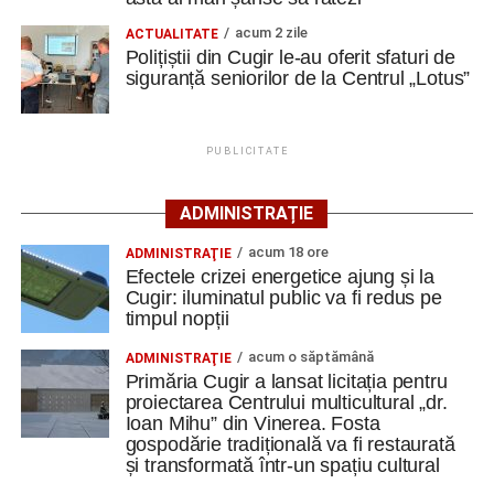
Berlin
acum 2 zile
ACTUALITATE
Trei profesori ai Colegiului Național „David Prodan”
Polițiștii din Cugir le-au oferit sfaturi de
Cugir și-au perfecționat competențele prin
siguranță seniorilor de la Centrul „Lotus”
mobilități Erasmus+ în Croația
Secretul succesului în afaceri, dezvăluit de
PUBLICITATE
antreprenorul Alexandru Jittu care a lucrat pentru
Elon Musk: „Dacă nu faci asta ai mari șanse să
ADMINISTRAȚIE
ratezi”
acum 18 ore
ADMINISTRAŢIE
Facebook
Messenger
WhatsApp
Twitter
Email
Efectele crizei energetice ajung și la
Cugir: iluminatul public va fi redus pe
timpul nopții
acum o săptămână
ADMINISTRAŢIE
Primăria Cugir a lansat licitația pentru
proiectarea Centrului multicultural „dr.
Ioan Mihu” din Vinerea. Fosta
gospodărie tradițională va fi restaurată
și transformată într-un spațiu cultural