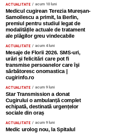
acum 10 luni
ACTUALITATE
Medicul cugirean Terezia Mureșan-
Samoilescu a primit, la Berlin,
premiul pentru studiul legat de
modalitățile actuale de tratament
ale plăgilor greu vindecabile
acum 4 luni
ACTUALITATE
Mesaje de Florii 2026. SMS-uri,
urări și felicitări care pot fi
transmise persoanelor care îşi
sărbătoresc onomastica |
cugirinfo.ro
acum 9 luni
ACTUALITATE
Star Transmission a donat
Cugirului o ambulanță complet
echipată, destinată urgențelor
sociale din oraș
acum 9 luni
ACTUALITATE
Medic urolog nou, la Spitalul