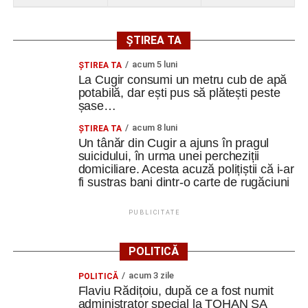
ȘTIREA TA
acum 5 luni
ȘTIREA TA
La Cugir consumi un metru cub de apă
potabilă, dar ești pus să plătești peste
șase…
acum 8 luni
ȘTIREA TA
Un tânăr din Cugir a ajuns în pragul
suicidului, în urma unei percheziții
domiciliare. Acesta acuză polițiștii că i-ar
fi sustras bani dintr-o carte de rugăciuni
PUBLICITATE
POLITICĂ
acum 3 zile
POLITICĂ
Flaviu Rădițoiu, după ce a fost numit
administrator special la TOHAN SA