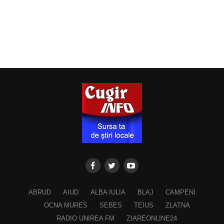
ABRUD
AIUD
ALBA IULIA
BLAJ
CAMPENI
OCNA MURES
SEBES
TEIUS
ZLATNA
RADIO UNIREA FM
ZIAREONLINE24