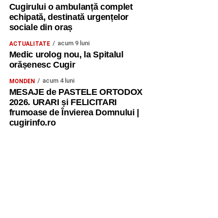
Cugirului o ambulanță complet
echipată, destinată urgențelor
sociale din oraș
acum 9 luni
ACTUALITATE
Medic urolog nou, la Spitalul
orășenesc Cugir
acum 4 luni
MONDEN
MESAJE de PASTELE ORTODOX
2026. URARI și FELICITARI
frumoase de Învierea Domnului |
cugirinfo.ro