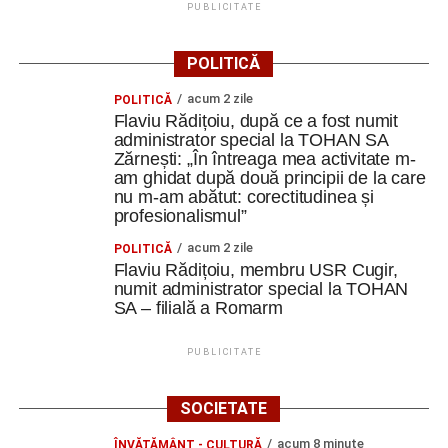
PUBLICITATE
Efectele crizei energetice ajung și la Cugir:
iluminatul public va fi redus pe timpul nopții
POLITICĂ
Facebook
Messenger
WhatsApp
Twitter
Email
acum 2 zile
POLITICĂ
Flaviu Rădițoiu, după ce a fost numit
administrator special la TOHAN SA
Zărnești: „În întreaga mea activitate m-
am ghidat după două principii de la care
nu m-am abătut: corectitudinea și
profesionalismul”
acum 2 zile
POLITICĂ
Flaviu Rădițoiu, membru USR Cugir,
numit administrator special la TOHAN
SA – filială a Romarm
PUBLICITATE
SOCIETATE
acum 8 minute
ÎNVĂŢĂMÂNT - CULTURĂ