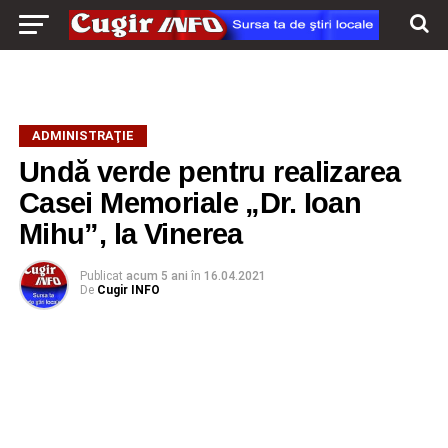
ADMINISTRAŢIE
Undă verde pentru realizarea
Casei Memoriale „Dr. Ioan
Mihu”, la Vinerea
Publicat
acum 5 ani
în
16.04.2021
De
Cugir INFO