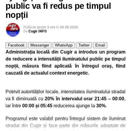
public va fi redus pe timpul
nopții
Publicat
acum 3 ore
în
06.08.2026
De
Cugir INFO
Facebook
Messenger
WhatsApp
Twitter
Email
Administrația locală din Cugir a introdus un program
de reducere a intensității iluminatului public pe timpul
nopții, măsura fiind aplicată în întregul oraș, fiind
cauzată de actualul context energetic.
Potrivit autorităților locale, intensitatea iluminatului stradal
va fi diminuată cu
20% în intervalul orar 21:45 – 00:00
,
iar între
00:00 și 05:45
reducerea ajunge la
30%
.
Programul este valabil pentru întregul sistem de iluminat
stradal din Cugir și face parte din măsurile adoptate de