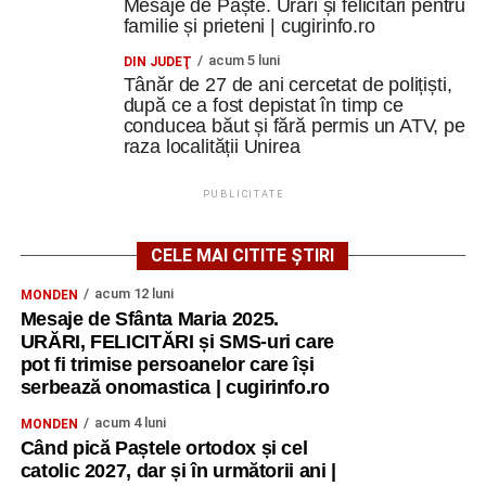
Mesaje de Paște. Urări și felicitări pentru
familie și prieteni | cugirinfo.ro
acum 5 luni
DIN JUDEŢ
Tânăr de 27 de ani cercetat de polițiști,
după ce a fost depistat în timp ce
conducea băut și fără permis un ATV, pe
raza localității Unirea
PUBLICITATE
CELE MAI CITITE ȘTIRI
acum 12 luni
MONDEN
Mesaje de Sfânta Maria 2025.
URĂRI, FELICITĂRI și SMS-uri care
pot fi trimise persoanelor care își
serbează onomastica | cugirinfo.ro
acum 4 luni
MONDEN
Când pică Paștele ortodox și cel
catolic 2027, dar și în următorii ani |