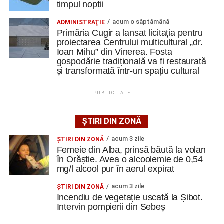
timpul nopții
identificat degradări importante ale construcțiilor. Printre
acestea se numără infiltrații de apă, umiditate, degradarea
acum o săptămână
ADMINISTRAŢIE
elementelor din lemn și a acoperișurilor, dar și prăbușirea
Primăria Cugir a lansat licitația pentru
parțială a șurii.
proiectarea Centrului multicultural „dr.
Ioan Mihu” din Vinerea. Fosta
gospodărie tradițională va fi restaurată
De asemenea, instalațiile existente sunt depășite din
și transformată într-un spațiu cultural
punct de vedere tehnic, fiind necesară refacerea
instalațiilor electrice, sanitare și termice, precum și
PUBLICITATE
modernizarea sistemelor de evacuare a apelor pluviale.
Specialiștii apreciază însă că ansamblul poate fi restaurat
ȘTIRI DIN ZONĂ
și pus în valoare, cu respectarea soluțiilor tehnice ce vor fi
acum 3 zile
ŞTIRI DIN ZONĂ
stabilite în cadrul proiectului.
Femeie din Alba, prinsă băută la volan
în Orăștie. Avea o alcoolemie de 0,54
Spații pentru cultură, educație
mg/l alcool pur în aerul expirat
și evenimente
acum 3 zile
ŞTIRI DIN ZONĂ
Incendiu de vegetație uscată la Șibot.
Intervin pompierii din Sebeș
Prin această investiție, autoritățile locale își propun să
conserve patrimoniul construit al localității Vinerea și, în