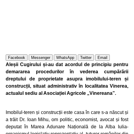
Facebook
Messenger
WhatsApp
Twitter
Email
Aleșii Cugirului și-au dat acordul de principiu pentru
demararea procedurilor în vederea cumpărării
dreptului de proprietate asupra imobilului-teren și
construcții, situat administrativ în localitatea Vinerea,
actualul sediu al Asociației Agricole „Vinereana”.
Imobilul-teren și construcții este casa în care s-a născut și
a trăit Dr. Ioan Mihu, om politic, economist, avocat și fost
deputat în Marea Adunare Națională de la Alba Iulia-
organismul legislativ reprezentativ al „tuturor românilor din