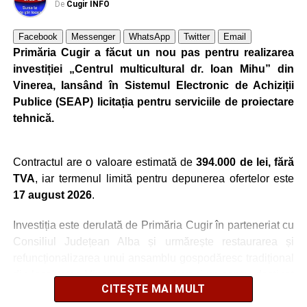
antreprenorul Alexandru Jittu care a lucrat pentru
De
Cugir INFO
Elon Musk: „Dacă nu faci asta ai mari șanse să
ratezi”
Facebook
Messenger
WhatsApp
Twitter
Email
Primăria Cugir a făcut un nou pas pentru realizarea
Efectele crizei energetice ajung și la Cugir:
investiției „Centrul multicultural dr. Ioan Mihu” din
iluminatul public va fi redus pe timpul nopții
Vinerea, lansând în Sistemul Electronic de Achiziții
Publice (SEAP) licitația pentru serviciile de proiectare
Facebook
Messenger
WhatsApp
Twitter
Email
tehnică.
Contractul are o valoare estimată de
394.000 de lei, fără
TVA
, iar termenul limită pentru depunerea ofertelor este
17 august 2026
.
Investiția este derulată de Primăria Cugir în parteneriat cu
Consiliul Județean Alba și urmărește restaurarea și
refuncționalizarea unui ansamblu gospodăresc tradițional
din localitatea Vinerea, care va deveni un centru destinat
CITEȘTE MAI MULT
activităților culturale, educaționale și expoziționale.