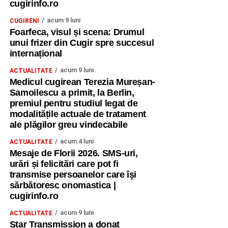
cugirinfo.ro
acum 9 luni
CUGIRENI
Foarfeca, visul și scena: Drumul
unui frizer din Cugir spre succesul
internațional
acum 9 luni
ACTUALITATE
Medicul cugirean Terezia Mureșan-
Samoilescu a primit, la Berlin,
premiul pentru studiul legat de
modalitățile actuale de tratament
ale plăgilor greu vindecabile
acum 4 luni
ACTUALITATE
Mesaje de Florii 2026. SMS-uri,
urări și felicitări care pot fi
transmise persoanelor care îşi
sărbătoresc onomastica |
cugirinfo.ro
acum 9 luni
ACTUALITATE
Star Transmission a donat