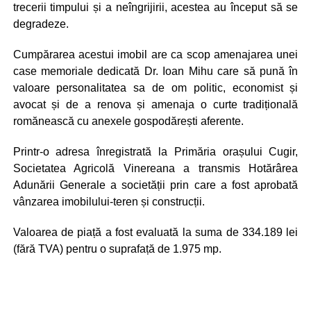
trecerii timpului și a neîngrijirii, acestea au început să se
degradeze.
Cumpărarea acestui imobil are ca scop amenajarea unei
case memoriale dedicată Dr. Ioan Mihu care să pună în
valoare personalitatea sa de om politic, economist și
avocat și de a renova și amenaja o curte tradițională
romănească cu anexele gospodărești aferente.
Printr-o adresa înregistrată la Primăria orașului Cugir,
Societatea Agricolă Vinereana a transmis Hotărârea
Adunării Generale a societății prin care a fost aprobată
vânzarea imobilului-teren și construcții.
Valoarea de piață a fost evaluată la suma de 334.189 lei
(fără TVA) pentru o suprafață de 1.975 mp.