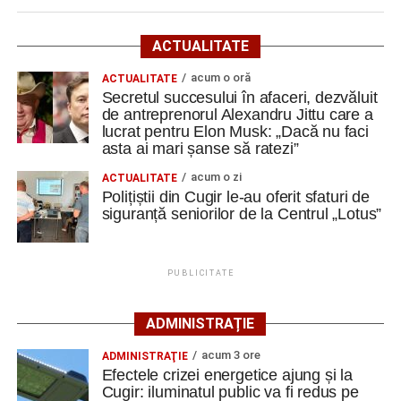
O gospodărie tradițională va fi
ACTUALITATE
readusă la viață
acum o oră
ACTUALITATE
Secretul succesului în afaceri, dezvăluit
Ansamblul este situat pe strada Principală nr. 172 din
de antreprenorul Alexandru Jittu care a
Vinerea, pe un teren de aproximativ 1.975 de metri pătrați,
lucrat pentru Elon Musk: „Dacă nu faci
aflat în proprietatea administrației locale.
asta ai mari șanse să ratezi”
acum o zi
ACTUALITATE
Complexul este alcătuit din patru corpuri de clădire – fosta
Polițiștii din Cugir le-au oferit sfaturi de
magazie de fierărie, casa memorială, șura și șoprul-atelier
siguranță seniorilor de la Centrul „Lotus”
– care păstrează caracteristicile unei gospodării
tradiționale din zonă. Curtea include elemente autentice,
precum pavajul din piatră de râu și o fântână.
PUBLICITATE
Clădirile au nevoie de lucrări
ADMINISTRAȚIE
ample de consolidare
acum 3 ore
ADMINISTRAŢIE
Efectele crizei energetice ajung și la
Potrivit documentației de licitație, expertizele tehnice au
Cugir: iluminatul public va fi redus pe