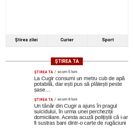
punct de interes pentru comunitatea din Vinerea și orașul
Cugir, contribuind la valorificarea patrimoniului local și la
dezvoltarea vieții culturale din zonă.
Ştirea zilei
Curier
Sport
Adaugă cugirinfo.ro ca sursă
preferată pe Google
ȘTIREA TA
Ultimele știri din Cugir
acum 5 luni
ȘTIREA TA
La Cugir consumi un metru cub de apă
potabilă, dar ești pus să plătești peste
Trei profesori ai Colegiului Național „David Prodan”
șase…
Cugir și-au perfecționat competențele prin
mobilități Erasmus+ în Croația
acum 8 luni
ȘTIREA TA
Un tânăr din Cugir a ajuns în pragul
Secretul succesului în afaceri, dezvăluit de
suicidului, în urma unei percheziții
antreprenorul Alexandru Jittu care a lucrat pentru
domiciliare. Acesta acuză polițiștii că i-ar
fi sustras bani dintr-o carte de rugăciuni
Elon Musk: „Dacă nu faci asta ai mari șanse să
ratezi”