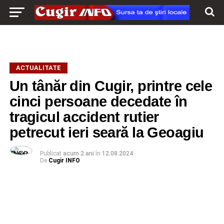
ACTUALITATE
Un tânăr din Cugir, printre cele
cinci persoane decedate în
tragicul accident rutier
petrecut ieri seară la Geoagiu
Publicat
acum 2 ani
în
12.08.2024
De
Cugir INFO