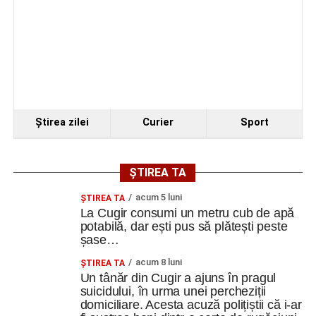
Ştirea zilei
Curier
Sport
ȘTIREA TA
acum 5 luni
ȘTIREA TA
La Cugir consumi un metru cub de apă
potabilă, dar ești pus să plătești peste
șase…
acum 8 luni
ȘTIREA TA
Un tânăr din Cugir a ajuns în pragul
suicidului, în urma unei percheziții
domiciliare. Acesta acuză polițiștii că i-ar