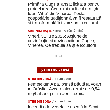
Primăria Cugir a lansat licitația pentru
17:00 – „Wonka”
– povestea începuturilor
proiectarea Centrului multicultural „dr.
celebrului Willy Wonka;
Ioan Mihu” din Vinerea. Fosta
gospodărie tradițională va fi restaurată
19:00 – „A Complete Unknown”
– dramă
și transformată într-un spațiu cultural
biografică despre primii ani din cariera legendarului
acum o săptămână
ADMINISTRAŢIE
Bob Dylan.
Vineri, 31 iuie 2026: Acțiune de
dezinfecție și dezinsecție în Cugir și
Organizatorii anunță că participanții vor avea la dispoziție
Vinerea. Ce trebuie să știe locuitorii
câteva beanbag-uri pentru un plus de confort, iar la fața
locului vor putea fi cumpărate popcorn, băuturi răcoritoare
PUBLICITATE
și alte gustări specifice unei seri de cinema.
ȘTIRI DIN ZONĂ
Cei care doresc să participe sunt încurajați să vină cu o
pătură sau un scaun pliant, pentru a se bucura în cele mai
acum 3 zile
ŞTIRI DIN ZONĂ
bune condiții de proiecțiile în aer liber.
Femeie din Alba, prinsă băută la volan
în Orăștie. Avea o alcoolemie de 0,54
mg/l alcool pur în aerul expirat
Evenimentul se adresează întregii familii și promite trei
seri de relaxare și divertisment sub cerul liber, în Parcul
acum 3 zile
ŞTIRI DIN ZONĂ
Stadion din Cugir.
Incendiu de vegetație uscată la Șibot.