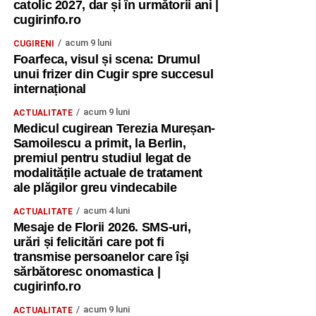
catolic 2027, dar și în următorii ani |
cugirinfo.ro
acum 9 luni
CUGIRENI
Foarfeca, visul și scena: Drumul
unui frizer din Cugir spre succesul
internațional
acum 9 luni
ACTUALITATE
Medicul cugirean Terezia Mureșan-
Samoilescu a primit, la Berlin,
premiul pentru studiul legat de
modalitățile actuale de tratament
ale plăgilor greu vindecabile
acum 4 luni
ACTUALITATE
Mesaje de Florii 2026. SMS-uri,
urări și felicitări care pot fi
transmise persoanelor care îşi
sărbătoresc onomastica |
cugirinfo.ro
acum 9 luni
ACTUALITATE