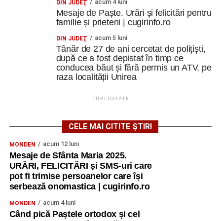
acum 4 luni
DIN JUDEŢ
Mesaje de Paște. Urări și felicitări pentru
familie și prieteni | cugirinfo.ro
acum 5 luni
DIN JUDEŢ
Tânăr de 27 de ani cercetat de polițiști,
după ce a fost depistat în timp ce
conducea băut și fără permis un ATV, pe
raza localității Unirea
PUBLICITATE
CELE MAI CITITE ȘTIRI
acum 12 luni
MONDEN
Mesaje de Sfânta Maria 2025.
URĂRI, FELICITĂRI și SMS-uri care
pot fi trimise persoanelor care își
serbează onomastica | cugirinfo.ro
acum 4 luni
MONDEN
Când pică Paștele ortodox și cel