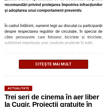
recomandări privind protejarea împotriva infracțiunilor
și adoptarea unui comportament preventiv.
În cadrul întâlnirii, oamenii legii au discutat cu participanții
despre respectarea regulilor de circulație, în special de
către persoanele care folosesc biciclete și triciclete,
subliniind importanța unei conduite prudente în trafic.
Un alt subiect abordat a vizat metodele de înșelăciune
utilizate de infractori, atât în mediul online, cât și prin
CITEȘTE MAI MULT
contact direct. Polițiștii i-au sfătuit pe seniori să nu
furnizeze date personale unor persoane necunoscute, să
evite accesarea linkurilor primite prin mesaje suspecte și
să verifice orice informație înainte de a trimite bani, mai
ales în situațiile în care li se solicită sume de bani sub
ACTUALITATE
pretextul că o rudă ar fi fost implicată într-un accident
Trei seri de cinema în aer liber
rutier.
la Cugir. Proiecții gratuite în