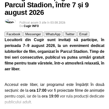
De asemenea, participanții au fost avertizați să manifeste
Parcul Stadion, între 7 și 9
prudență atunci când sunt abordați pe stradă de persoane
august 2026
necunoscute care încearcă să le câștige încrederea prin
gesturi aparent prietenoase, cum ar fi îmbrățișările,
Publicat
acum 3 zile
în
03.08.2026
deoarece acestea pot ascunde tentative de furt.
De
Cugir INFO
Facebook
Messenger
WhatsApp
Twitter
Email
La finalul activității, polițiștii i-au încurajat pe seniori să
Locuitorii din Cugir sunt invitați să participe, în
solicite ajutor ori de câte ori au suspiciuni că ar putea fi
perioada 7–9 august 2026, la un eveniment dedicat
victimele unei înșelăciuni sau ale unei alte fapte ilegale,
iubitorilor de film, organizat în Parcul Stadion. Timp de
subliniind că prevenția rămâne cea mai eficientă metodă
trei seri consecutive, publicul va putea urmări gratuit
de protecție.
filme pentru toate vârstele, într-o atmosferă relaxată, în
aer liber.
Adaugă cugirinfo.ro ca sursă
Accesul este liber, iar programul este împărțit în două
preferată pe Google
secțiuni: de la
ora 17:00
vor fi proiectate filme de animație
pentru copii, iar de la
ora 19:00
vor rula producții dedicate
publicului adult.
Ultimele știri din Cugir