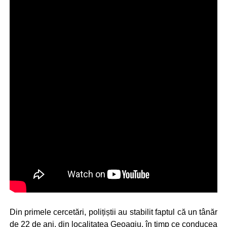
Din primele cercetări, polițiștii au stabilit faptul că un tânăr
de 22 de ani, din localitatea Geoagiu, în timp ce conducea