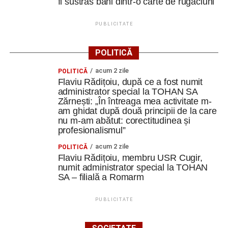
fi sustras bani dintr-o carte de rugăciuni
PUBLICITATE
POLITICĂ
acum 2 zile
POLITICĂ
Flaviu Rădițoiu, după ce a fost numit
administrator special la TOHAN SA
Zărnești: „În întreaga mea activitate m-
am ghidat după două principii de la care
nu m-am abătut: corectitudinea și
profesionalismul”
acum 2 zile
POLITICĂ
Flaviu Rădițoiu, membru USR Cugir,
numit administrator special la TOHAN
SA – filială a Romarm
PUBLICITATE