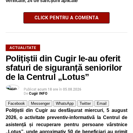
verificate, 24 de sancțiuni aplicate
CLICK PENTRU A COMENTA
ACTUALITATE
Polițiștii din Cugir le-au oferit
sfaturi de siguranță seniorilor
de la Centrul „Lotus”
Publicat
acum 18 ore
în
05.08.2026
De
Cugir INFO
Facebook
Messenger
WhatsApp
Twitter
Email
Polițiștii din Cugir au desfășurat miercuri, 5 august
2026, o activitate preventiv-informativă la Centrul de
asistență și recuperare pentru persoane vârstnice
„Lotus”, unde aproximativ 50 de beneficiari au primit