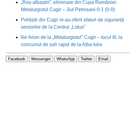
„Roș-albaștrii”, eliminare din Cupa României:
Metalurgistul Cugir – Jiul Petroșani 0-1 (0-0)
Polițiștii din Cugir le-au oferit sfaturi de siguranță
seniorilor de la Centrul „Lotus”
Ilie Arion de la „Metalurgistul” Cugir – locul III, la
concursul de șah rapid de la Alba Iulia
Facebook
Messenger
WhatsApp
Twitter
Email