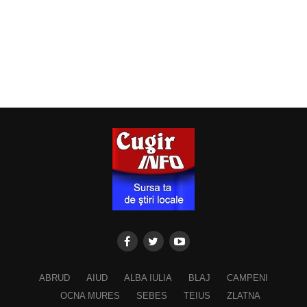
ABRUD
AIUD
ALBA IULIA
BLAJ
CAMPENI
OCNA MURES
SEBES
TEIUS
ZLATNA