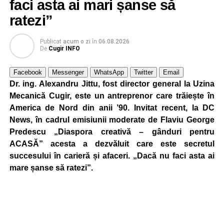
faci asta ai mari șanse să
ratezi”
Publicat
acum o zi
în
06.08.2026
De
Cugir INFO
Facebook
Messenger
WhatsApp
Twitter
Email
Dr. ing. Alexandru Jittu, fost director general la Uzina
Mecanică Cugir, este un antreprenor care trăiește în
America de Nord din anii ’90. Invitat recent, la DC
News, în cadrul emisiunii moderate de Flaviu George
Predescu „Diaspora creativă – gânduri pentru
ACASĂ” acesta a dezvăluit care este secretul
succesului în carieră și afaceri. „Dacă nu faci asta ai
mare șanse să ratezi”.