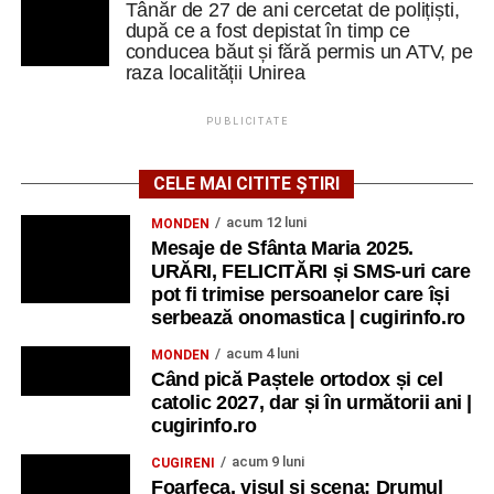
Tânăr de 27 de ani cercetat de polițiști,
după ce a fost depistat în timp ce
conducea băut și fără permis un ATV, pe
raza localității Unirea
PUBLICITATE
CELE MAI CITITE ȘTIRI
acum 12 luni
MONDEN
Mesaje de Sfânta Maria 2025.
URĂRI, FELICITĂRI și SMS-uri care
pot fi trimise persoanelor care își
serbează onomastica | cugirinfo.ro
acum 4 luni
MONDEN
Când pică Paștele ortodox și cel
catolic 2027, dar și în următorii ani |
cugirinfo.ro
acum 9 luni
CUGIRENI
Foarfeca, visul și scena: Drumul