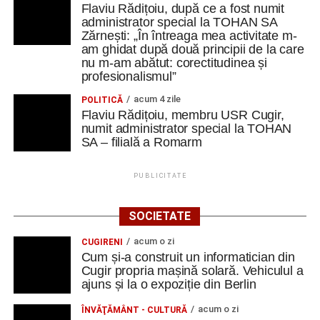
Flaviu Rădițoiu, după ce a fost numit
administrator special la TOHAN SA
Zărnești: „În întreaga mea activitate m-
am ghidat după două principii de la care
nu m-am abătut: corectitudinea și
profesionalismul”
acum 4 zile
POLITICĂ
Flaviu Rădițoiu, membru USR Cugir,
numit administrator special la TOHAN
SA – filială a Romarm
PUBLICITATE
SOCIETATE
acum o zi
CUGIRENI
Cum și-a construit un informatician din
Cugir propria mașină solară. Vehiculul a
ajuns și la o expoziție din Berlin
acum o zi
ÎNVĂŢĂMÂNT - CULTURĂ