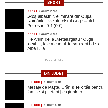
SPORT
acum 2 zile
SPORT
„Roș-albaștrii”, eliminare din Cupa
României: Metalurgistul Cugir – Jiul
Petroșani 0-1 (0-0)
acum 3 zile
SPORT
Ilie Arion de la „Metalurgistul” Cugir –
locul III, la concursul de șah rapid de la
Alba Iulia
PUBLICITATE
DIN JUDEȚ
acum 4 luni
DIN JUDEŢ
Mesaje de Paște. Urări și felicitări pentru
familie și prieteni | cugirinfo.ro
acum 5 luni
DIN JUDEŢ