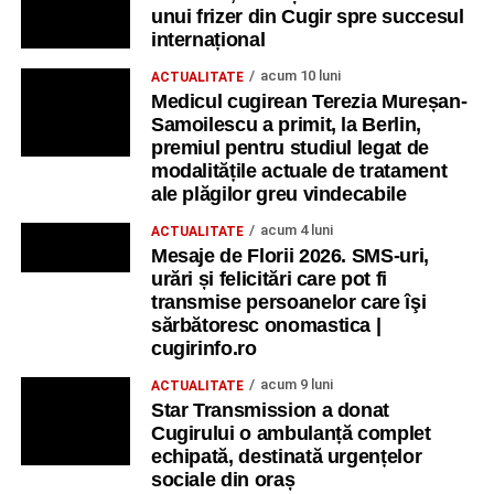
unui frizer din Cugir spre succesul
internațional
acum 10 luni
ACTUALITATE
Medicul cugirean Terezia Mureșan-
Samoilescu a primit, la Berlin,
premiul pentru studiul legat de
modalitățile actuale de tratament
ale plăgilor greu vindecabile
acum 4 luni
ACTUALITATE
Mesaje de Florii 2026. SMS-uri,
urări și felicitări care pot fi
transmise persoanelor care îşi
sărbătoresc onomastica |
cugirinfo.ro
acum 9 luni
ACTUALITATE
Star Transmission a donat
Cugirului o ambulanță complet
echipată, destinată urgențelor
sociale din oraș