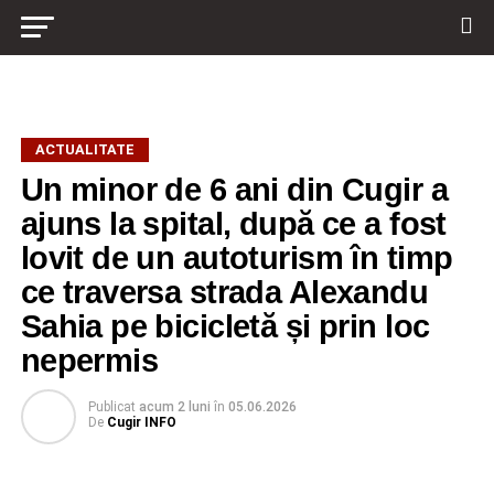
ACTUALITATE
Un minor de 6 ani din Cugir a
ajuns la spital, după ce a fost
lovit de un autoturism în timp
ce traversa strada Alexandu
Sahia pe bicicletă și prin loc
nepermis
Publicat
acum 2 luni
în
05.06.2026
De
Cugir INFO