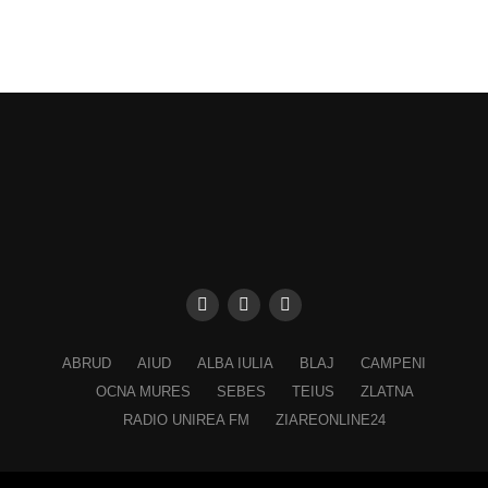
ABRUD
AIUD
ALBA IULIA
BLAJ
CAMPENI
OCNA MURES
SEBES
TEIUS
ZLATNA
RADIO UNIREA FM
ZIAREONLINE24