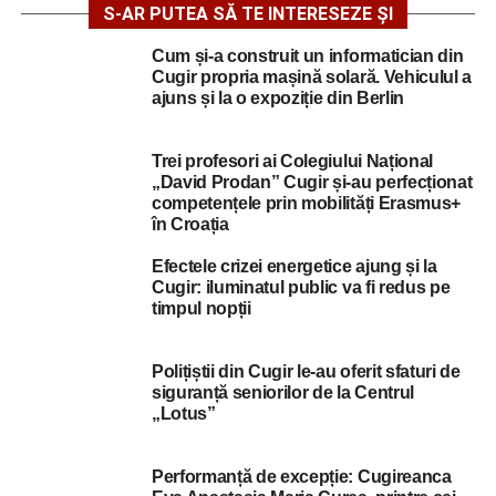
S-AR PUTEA SĂ TE INTERESEZE ȘI
Cum și-a construit un informatician din
Cugir propria mașină solară. Vehiculul a
ajuns și la o expoziție din Berlin
Trei profesori ai Colegiului Național
„David Prodan” Cugir și-au perfecționat
competențele prin mobilități Erasmus+
în Croația
Efectele crizei energetice ajung și la
Cugir: iluminatul public va fi redus pe
timpul nopții
Polițiștii din Cugir le-au oferit sfaturi de
siguranță seniorilor de la Centrul
„Lotus”
Performanță de excepție: Cugireanca