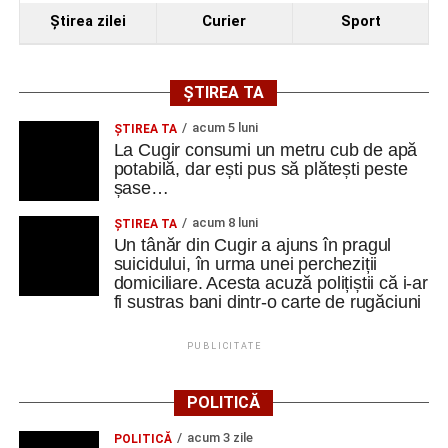
Ştirea zilei
Curier
Sport
ȘTIREA TA
acum 5 luni
ȘTIREA TA
La Cugir consumi un metru cub de apă
potabilă, dar ești pus să plătești peste
șase…
acum 8 luni
ȘTIREA TA
Un tânăr din Cugir a ajuns în pragul
suicidului, în urma unei percheziții
domiciliare. Acesta acuză polițiștii că i-ar
fi sustras bani dintr-o carte de rugăciuni
PUBLICITATE
POLITICĂ
acum 3 zile
POLITICĂ