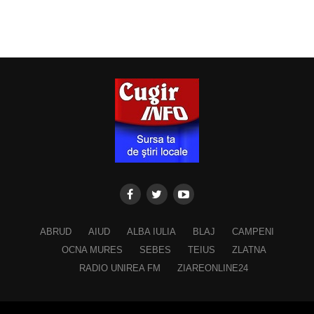
ABRUD
AIUD
ALBA IULIA
BLAJ
CAMPENI
OCNA MURES
SEBES
TEIUS
ZLATNA
RADIO UNIREA FM
ZIAREONLINE24