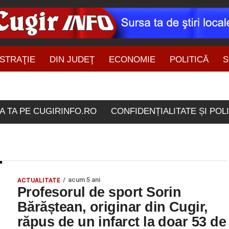
STRAŢIE
DIN JUDEŢ
ECONOMIE
POLITICĂ
S
ŞTIRI DIN ZONĂ
lele etichetate "Sorin Bar
A TA PE CUGIRINFO.RO
CONFIDENȚIALITATE ȘI POL
acum 5 ani
ACTUALITATE
Profesorul de sport Sorin
Bărăștean, originar din Cugir,
răpus de un infarct la doar 53 de