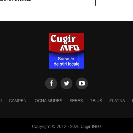
J
CAMPENI
OCNA MURES
SEBES
TEIUS
ZLATNA
Copyright © 2012 - 2026 Cugir INFO