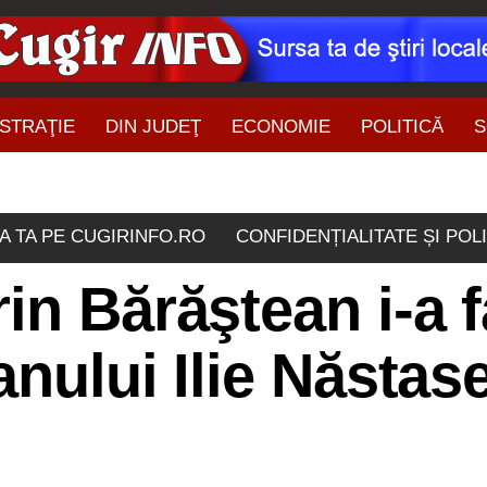
STRAŢIE
DIN JUDEŢ
ECONOMIE
POLITICĂ
S
ŞTIRI DIN ZONĂ
A TA PE CUGIRINFO.RO
CONFIDENȚIALITATE ȘI POL
in Bărăştean i-a 
anului Ilie Năstas