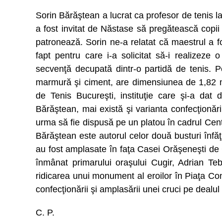
Sorin Bărăştean a lucrat ca profesor de tenis l
a fost invitat de Năstase să pregătească copii 
patronează. Sorin ne-a relatat că maestrul a fos
fapt pentru care i-a solicitat să-i realizeze 
secvenţă decupată dintr-o partidă de tenis. Potr
marmură şi ciment, are dimensiunea de 1,82 m 
de Tenis Bucureşti, instituţie care şi-a da
Bărăştean, mai există şi varianta confecţionării
urma să fie dispusă pe un platou în cadrul Cent
Bărăştean este autorul celor două busturi înfăţ
au fost amplasate în faţa Casei Orăşeneşti de C
înmânat primarului oraşului Cugir, Adrian Teb
ridicarea unui monument al eroilor în Piaţa Cons
confecţionării şi amplasării unei cruci pe dealul
C. P.