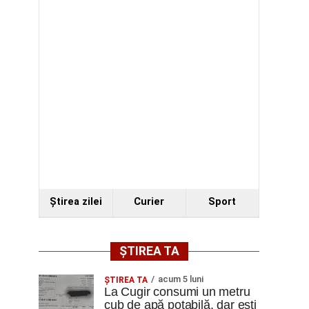
Ştirea zilei
Curier
Sport
ȘTIREA TA
acum 5 luni
ȘTIREA TA
La Cugir consumi un metru
cub de apă potabilă, dar ești