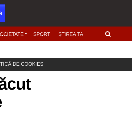
OCIETATE
SPORT
ȘTIREA TA
ITICĂ DE COOKIES
făcut
e