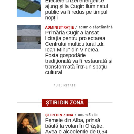
Efectele crizei energetice
ajung și la Cugir: iluminatul
public va fi redus pe timpul
nopții
acum o săptămână
ADMINISTRAŢIE
Primăria Cugir a lansat
licitația pentru proiectarea
Centrului multicultural „dr.
Ioan Mihu” din Vinerea.
Fosta gospodărie
tradițională va fi restaurată și
transformată într-un spațiu
cultural
PUBLICITATE
ȘTIRI DIN ZONĂ
acum 5 zile
ŞTIRI DIN ZONĂ
Femeie din Alba, prinsă
băută la volan în Orăștie.
Avea o alcoolemie de 0,54