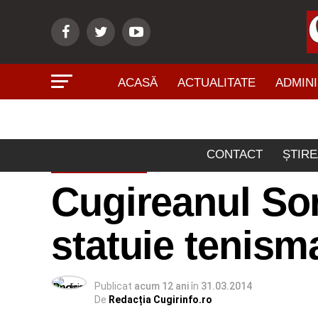
ACASĂ
ACTUALITATE
ADMINI
CONTACT
ȘTIRE
CUGIRENI
Cugireanul Sor
statuie tenism
Publicat
acum 12 ani
în
31.03.2014
De
Redacția Cugirinfo.ro