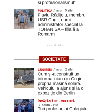
și profesionalismul”
acum 5 zile
POLITICĂ
Flaviu Rădițoiu, membru
USR Cugir, numit
administrator special la
TOHAN SA – filială a
Romarm
PUBLICITATE
SOCIETATE
acum 2 zile
CUGIRENI
Cum și-a construit un
informatician din Cugir
propria mașină solară.
Vehiculul a ajuns și la o
expoziție din Berlin
ÎNVĂŢĂMÂNT - CULTURĂ
acum 2 zile
Trei profesori ai Colegiului