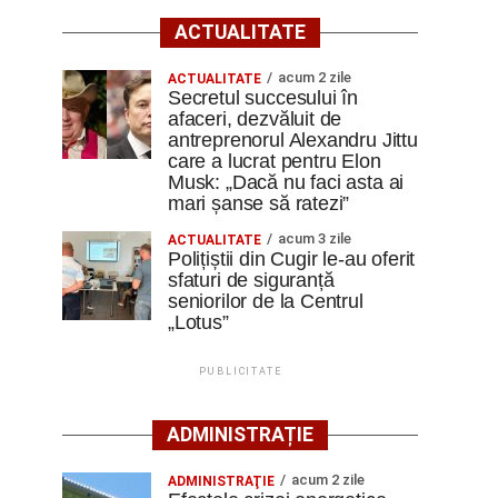
ACTUALITATE
acum 2 zile
ACTUALITATE
Secretul succesului în
afaceri, dezvăluit de
antreprenorul Alexandru Jittu
care a lucrat pentru Elon
Musk: „Dacă nu faci asta ai
mari șanse să ratezi”
acum 3 zile
ACTUALITATE
Polițiștii din Cugir le-au oferit
sfaturi de siguranță
seniorilor de la Centrul
„Lotus”
PUBLICITATE
ADMINISTRAȚIE
acum 2 zile
ADMINISTRAŢIE