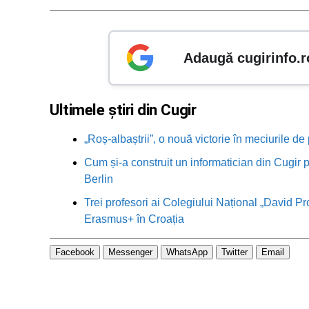
Adaugă cugirinfo.r
Ultimele știri din Cugir
„Roș-albaștrii”, o nouă victorie în meciurile de
Cum și-a construit un informatician din Cugir p
Berlin
Trei profesori ai Colegiului Național „David Pr
Erasmus+ în Croația
Facebook
Messenger
WhatsApp
Twitter
Email