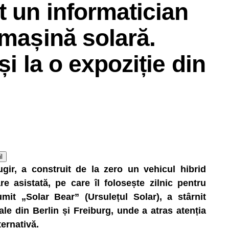
t un informatician
 mașină solară.
și la o expoziție din
l
gir, a construit de la zero un vehicul hibrid
e asistată, pe care îl folosește zilnic pentru
umit „Solar Bear” (Ursulețul Solar), a stârnit
nale din Berlin și Freiburg, unde a atras atenția
ternativă.