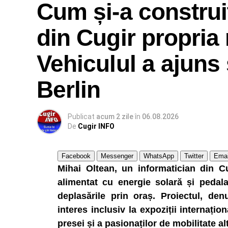
Cum și-a construi
din Cugir propria
Vehiculul a ajuns 
Berlin
Publicat
acum 2 zile
în
06.08.2026
De
Cugir INFO
Facebook
Messenger
WhatsApp
Twitter
Emai
Mihai Oltean, un informatician din Cu
alimentat cu energie solară și pedalar
deplasările prin oraș. Proiectul, den
interes inclusiv la expoziții internațio
presei și a pasionaților de mobilitate al