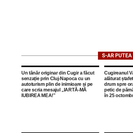
S-AR PUTEA 
Un tânăr originar din Cugir a făcut
Cugireanul Va
senzație prin Cluj-Napoca cu un
alăturat ștafet
autoturism plin de inimioare și pe
drum spre ora
care scria mesajul „IARTĂ-MĂ
petic de păm
IUBIREA MEA!”
în 25 octomb