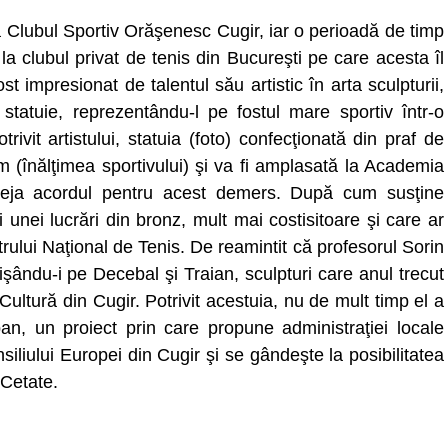
a Clubul Sportiv Orăşenesc Cugir, iar o perioadă de timp
la clubul privat de tenis din Bucureşti pe care acesta îl
t impresionat de talentul său artistic în arta sculpturii,
o statuie, reprezentându-l pe fostul mare sportiv într-o
ivit artistului, statuia (foto) confecţionată din praf de
(înălţimea sportivului) şi va fi amplasată la Academia
t deja acordul pentru acest demers. După cum susţine
 unei lucrări din bronz, mult mai costisitoare şi care ar
rului Naţional de Tenis. De reamintit că profesorul Sorin
işându-i pe Decebal şi Traian, sculpturi care anul trecut
ultură din Cugir. Potrivit acestuia, nu de mult timp el a
an, un proiect prin care propune administraţiei locale
iliului Europei din Cugir şi se gândeşte la posibilitatea
 Cetate.