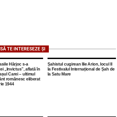
SĂ TE INTERESEZE ȘI
sile Hârjoc s-a
Șahistul cugirean Ilie Arion, locul II
ei „Invictus”, aflată în
la Festivalul Internațional de Șah de
șul Carei – ultimul
la Satu Mare
ânt românesc eliberat
rie 1944