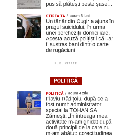
pus să plătești peste șase…
acum 8 luni
ȘTIREA TA
Un tânăr din Cugir a ajuns în
pragul suicidului, în urma
unei percheziții domiciliare.
Acesta acuză polițiștii că i-ar
fi sustras bani dintr-o carte
de rugăciuni
PUBLICITATE
POLITICĂ
acum 4 zile
POLITICĂ
Flaviu Rădițoiu, după ce a
fost numit administrator
special la TOHAN SA
Zărnești: „În întreaga mea
activitate m-am ghidat după
două principii de la care nu
m-am abătut: corectitudinea