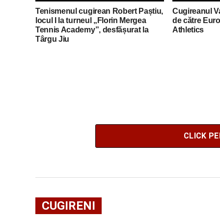
Tenismenul cugirean Robert Paștiu,
Cugireanul Va
locul I la turneul „Florin Mergea
de către Eur
Tennis Academy”, desfășurat la
Athletics
Târgu Jiu
CLICK P
CUGIRENI