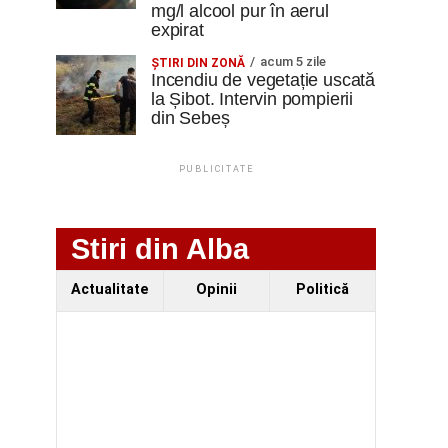
mg/l alcool pur în aerul
expirat
acum 5 zile
ŞTIRI DIN ZONĂ
Incendiu de vegetație uscată
la Șibot. Intervin pompierii
din Sebeș
PUBLICITATE
Stiri din Alba
Actualitate
Opinii
Politică