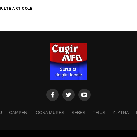
MULTE ARTICOLE
J
CAMPENI
OCNA MURES
SEBES
TEIUS
ZLATNA