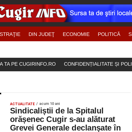
STRAŢIE
DIN JUDEŢ
ECONOMIE
POLITICĂ
S
ŞTIRI DIN ZONĂ
le etichetate "sistem de 
A TA PE CUGIRINFO.RO
CONFIDENȚIALITATE ȘI POL
acum 10 ani
ACTUALITATE
Sindicaliștii de la Spitalul
orășenec Cugir s-au alăturat
Grevei Generale declanșate în