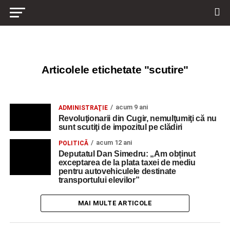
Articolele etichetate "scutire"
acum 9 ani
ADMINISTRAŢIE
Revoluţionarii din Cugir, nemulţumiţi că nu
sunt scutiţi de impozitul pe clădiri
acum 12 ani
POLITICĂ
Deputatul Dan Simedru: „Am obținut
exceptarea de la plata taxei de mediu
pentru autovehiculele destinate
transportului elevilor”
MAI MULTE ARTICOLE