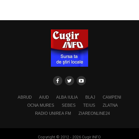
ABRUD
AIUD
ALBA IULIA
BLAJ
CAMPENI
OCNA MURES
SEBES
TEIUS
ZLATNA
RADIO UNIREA FM
ZIAREONLINE24
Copyright © 2012 - 2026 Cugir INFO