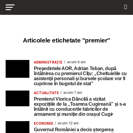
Articolele etichetate "premier"
acum 6 ani
ADMINISTRAŢIE
Preşedintele AOR, Adrian Teban, după
întâlnirea cu premierul Cîţu: „Cheltuielile cu
asistenţii personali şi bursele şcolare vor fi
cuprinse în bugetul de stat”
acum 7 ani
ACTUALITATE
Premierul Viorica Dăncilă a vizitat
expozițiile de la „Toamna Cugireană” și s-a
întâlnit cu conducerile fabricilor de
armament și muniție din orașul Cugir
acum 12 ani
ECONOMIE
Guvernul României a decis ștergerea