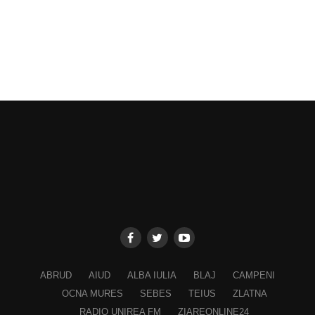
ABRUD
AIUD
ALBA IULIA
BLAJ
CAMPENI
OCNA MURES
SEBES
TEIUS
ZLATNA
RADIO UNIREA FM
ZIAREONLINE24