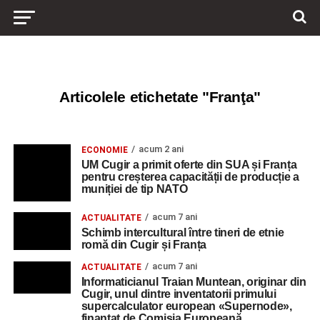
Articolele etichetate "Franţa"
acum 2 ani
ECONOMIE
UM Cugir a primit oferte din SUA și Franța
pentru creșterea capacității de producție a
muniției de tip NATO
acum 7 ani
ACTUALITATE
Schimb intercultural între tineri de etnie
romă din Cugir și Franța
acum 7 ani
ACTUALITATE
Informaticianul Traian Muntean, originar din
Cugir, unul dintre inventatorii primului
supercalculator european «Supernode»,
finanțat de Comisia Europeană