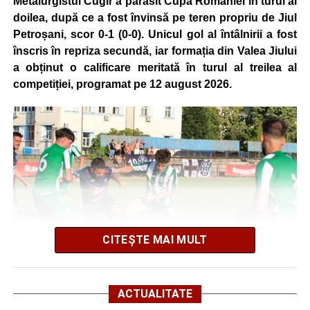
Metalurgistul Cugir a părăsit Cupa României în turul al
doilea, după ce a fost învinsă pe teren propriu de Jiul
Petroșani, scor 0-1 (0-0). Unicul gol al întâlnirii a fost
Adaugă cugirinfo.ro ca sursă
înscris în repriza secundă, iar formația din Valea Jiului
preferată pe Google
a obținut o calificare meritată în turul al treilea al
competiției, programat pe 12 august 2026.
Ultimele știri din Cugir
Femeie de 36 de ani din Cugir înșelată de falși
reprezentanți ai BNR și ai Poliției Române. Banii au
fost recuperați de polițiști
Schimbare de directori la Liceul Tehnologic „Ion D.
Lăzărescu” Cugir
„Roș-albaștrii”, o nouă victorie în meciurile de
CITEȘTE MAI MULT
pregătire: Metalurgistul Cugir – FC Inter Sibiu 1-0
(0-0)
ACTUALITATE
Facebook
Messenger
WhatsApp
Twitter
Email