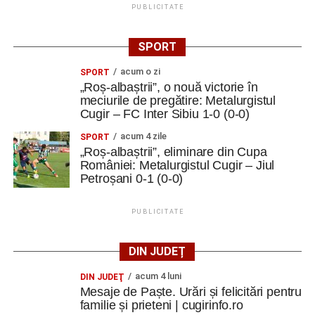
PUBLICITATE
SPORT
acum o zi
SPORT
„Roș-albaștrii”, o nouă victorie în
meciurile de pregătire: Metalurgistul
Cugir – FC Inter Sibiu 1-0 (0-0)
acum 4 zile
SPORT
„Roș-albaștrii”, eliminare din Cupa
României: Metalurgistul Cugir – Jiul
Petroșani 0-1 (0-0)
PUBLICITATE
DIN JUDEȚ
acum 4 luni
DIN JUDEŢ
Mesaje de Paște. Urări și felicitări pentru
familie și prieteni | cugirinfo.ro