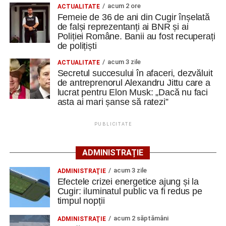
Partida a fost echilibrată în prima repriză, însă oaspeții au
acum 2 ore
ACTUALITATE
Femeie de 36 de ani din Cugir înșelată
reușit să facă diferența în minutul 56. Trip a profitat de o
de falși reprezentanți ai BNR și ai
fază favorabilă și a înscris golul victoriei, îm urma unei
Poliției Române. Banii au fost recuperați
acțiuni la care tânărul portar cugirean ar fi putut interveni
de polițiști
mai bine.
acum 3 zile
ACTUALITATE
Secretul succesului în afaceri, dezvăluit
Pentru Metalurgistul Cugir, meciul a consemnat și debutul
de antreprenorul Alexandru Jittu care a
a trei jucători: Bogdan Avram, venit de la Universitatea
lucrat pentru Elon Musk: „Dacă nu faci
Cluj, precum și a foșțtilor uniriști Balaur și Butnariu.
asta ai mari șanse să ratezi”
În turul precedent al Cupei României, Metalurgistul Cugir
PUBLICITATE
s-a calificat după un succes categoric, scor 10-0, pe
terenul formației din Șugag, în timp ce Jiul Petroșani a
ADMINISTRAȚIE
trecut fără emoții de Hațeg, scor 4-0.
acum 3 zile
ADMINISTRAŢIE
Efectele crizei energetice ajung și la
Cele două echipe se vor reîntâlni în această perioadă,
Cugir: iluminatul public va fi redus pe
având programat un meci amical în data de 22 august,
timpul nopții
ultimul test înaintea debutului noului sezon competițional.
acum 2 săptămâni
ADMINISTRAŢIE