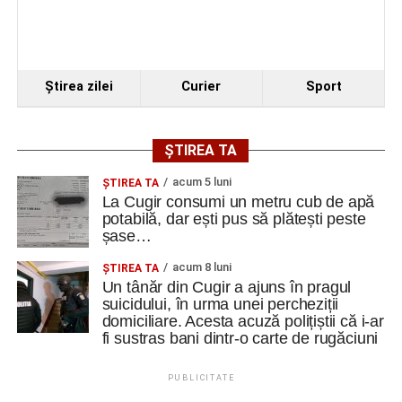
Ştirea zilei
Curier
Sport
ȘTIREA TA
acum 5 luni
ȘTIREA TA
La Cugir consumi un metru cub de apă
potabilă, dar ești pus să plătești peste
șase…
acum 8 luni
ȘTIREA TA
Un tânăr din Cugir a ajuns în pragul
suicidului, în urma unei percheziții
domiciliare. Acesta acuză polițiștii că i-ar
fi sustras bani dintr-o carte de rugăciuni
PUBLICITATE