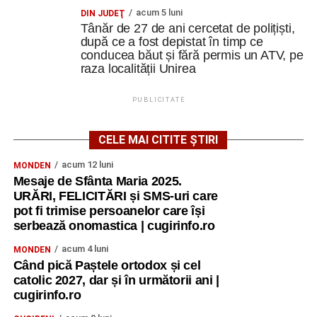
acum 5 luni
DIN JUDEŢ
Tânăr de 27 de ani cercetat de polițiști,
după ce a fost depistat în timp ce
conducea băut și fără permis un ATV, pe
raza localității Unirea
PUBLICITATE
CELE MAI CITITE ȘTIRI
acum 12 luni
MONDEN
Mesaje de Sfânta Maria 2025.
URĂRI, FELICITĂRI și SMS-uri care
pot fi trimise persoanelor care își
serbează onomastica | cugirinfo.ro
acum 4 luni
MONDEN
Când pică Paștele ortodox și cel
catolic 2027, dar și în următorii ani |
cugirinfo.ro