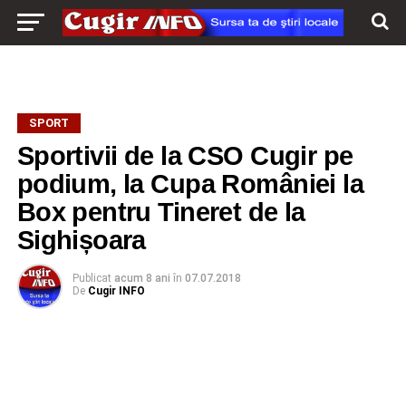
SPORT
Sportivii de la CSO Cugir pe
podium, la Cupa României la
Box pentru Tineret de la
Sighișoara
Publicat
acum 8 ani
în
07.07.2018
De
Cugir INFO