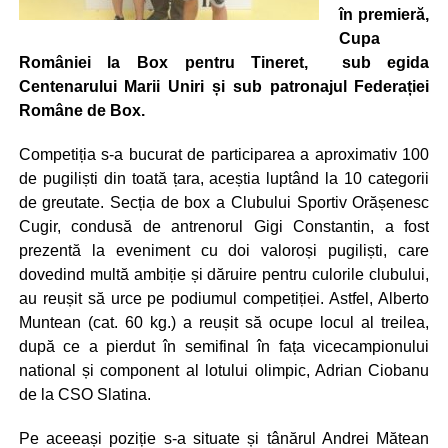
în premieră,
Cupa
României la Box pentru Tineret, sub egida
Centenarului Marii Uniri și sub patronajul Federației
Române de Box.
Competiția s-a bucurat de participarea a aproximativ 100
de pugiliști din toată țara, aceștia luptând la 10 categorii
de greutate. Secția de box a Clubului Sportiv Orășenesc
Cugir, condusă de antrenorul Gigi Constantin, a fost
prezentă la eveniment cu doi valoroși pugiliști, care
dovedind multă ambiție și dăruire pentru culorile clubului,
au reușit să urce pe podiumul competiției. Astfel, Alberto
Muntean (cat. 60 kg.) a reușit să ocupe locul al treilea,
după ce a pierdut în semifinal în fața vicecampionului
national și component al lotului olimpic, Adrian Ciobanu
de la CSO Slatina.
Pe aceeași poziție s-a situate și tânărul Andrei Mătean