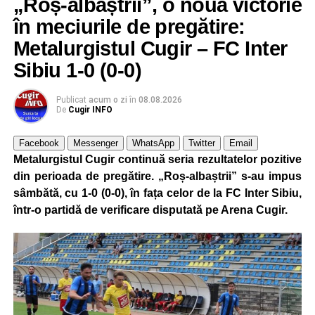
„Roș-albaștrii”, o nouă victorie
în meciurile de pregătire:
Metalurgistul Cugir – FC Inter
Sibiu 1-0 (0-0)
Publicat
acum o zi
în
08.08.2026
De
Cugir INFO
Facebook
Messenger
WhatsApp
Twitter
Email
Metalurgistul Cugir continuă seria rezultatelor pozitive
din perioada de pregătire. „Roș-albaștrii” s-au impus
sâmbătă, cu 1-0 (0-0), în fața celor de la FC Inter Sibiu,
într-o partidă de verificare disputată pe Arena Cugir.