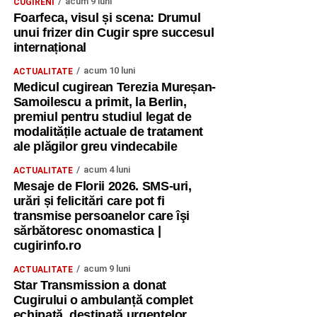
acum 9 luni
CUGIRENI
Foarfeca, visul și scena: Drumul
unui frizer din Cugir spre succesul
internațional
acum 10 luni
ACTUALITATE
Medicul cugirean Terezia Mureșan-
Samoilescu a primit, la Berlin,
premiul pentru studiul legat de
modalitățile actuale de tratament
ale plăgilor greu vindecabile
acum 4 luni
ACTUALITATE
Mesaje de Florii 2026. SMS-uri,
urări și felicitări care pot fi
transmise persoanelor care îşi
sărbătoresc onomastica |
cugirinfo.ro
acum 9 luni
ACTUALITATE
Star Transmission a donat
Cugirului o ambulanță complet
echipată, destinată urgențelor