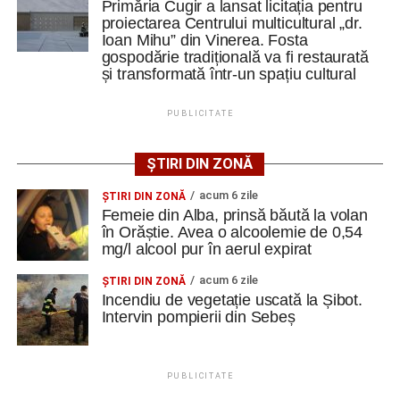
• Au evoluat formațiile:
Primăria Cugir a lansat licitația pentru
proiectarea Centrului multicultural „dr.
Ioan Mihu” din Vinerea. Fosta
Metalurgistul Cugir: B. Avram – P. Pahone, Liubashov,
gospodărie tradițională va fi restaurată
Balaur, Sebaș (78, Kiraly) – Șaucă/cpt. (86, Tăban),
și transformată într-un spațiu cultural
Butnariu, Udrea (60, Todoran), B. Minteuan (78, P.
Păcurar), Cocan, Goronea (60, Bura); Rezerve: Similie,
PUBLICITATE
Iosif, Mâlnă, G. Cristea. Antrenor: Lucian Itu.
ȘTIRI DIN ZONĂ
Jiul Petroșani: Iliescu/cpt. – Gogescu, Dobre, A. Dinu,
Hondorocu – Giurică, Morariu – Vreja, Viașu, Buțurcă –
acum 6 zile
ŞTIRI DIN ZONĂ
Trip; rezerve Krupenschi, Fulga, Nițu, Mihăilă, Polgar, R.
Femeie din Alba, prinsă băută la volan
în Orăștie. Avea o alcoolemie de 0,54
Călin, Covaci, Păcuraru, D. Popa. Antrenor Sorin Bălu
mg/l alcool pur în aerul expirat
acum 6 zile
ŞTIRI DIN ZONĂ
Incendiu de vegetație uscată la Șibot.
FOTO: Sorin GIURCĂ
Intervin pompierii din Sebeș
PUBLICITATE
Adaugă cugirinfo.ro ca sursă