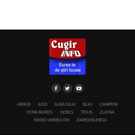
ABRUD
AIUD
ALBA IULIA
BLAJ
CAMPENI
OCNA MURES
SEBES
TEIUS
ZLATNA
RADIO UNIREA FM
ZIAREONLINE24