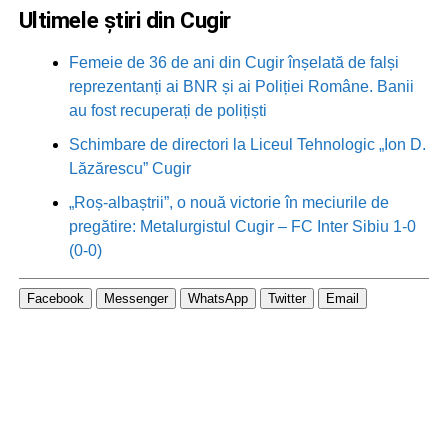
Ultimele știri din Cugir
Femeie de 36 de ani din Cugir înșelată de falși
reprezentanți ai BNR și ai Poliției Române. Banii
au fost recuperați de polițiști
Schimbare de directori la Liceul Tehnologic „Ion D.
Lăzărescu” Cugir
„Roș-albaștrii”, o nouă victorie în meciurile de
pregătire: Metalurgistul Cugir – FC Inter Sibiu 1-0
(0-0)
Facebook
Messenger
WhatsApp
Twitter
Email