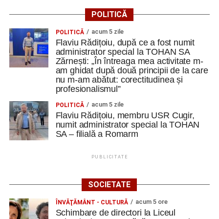
POLITICĂ
acum 5 zile
POLITICĂ
Flaviu Rădițoiu, după ce a fost numit
administrator special la TOHAN SA
Zărnești: „În întreaga mea activitate m-
am ghidat după două principii de la care
nu m-am abătut: corectitudinea și
profesionalismul”
acum 5 zile
POLITICĂ
Flaviu Rădițoiu, membru USR Cugir,
numit administrator special la TOHAN
SA – filială a Romarm
PUBLICITATE
SOCIETATE
acum 5 ore
ÎNVĂŢĂMÂNT - CULTURĂ
Schimbare de directori la Liceul