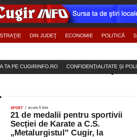
STRAŢIE
DIN JUDEŢ
ECONOMIE
POLITICĂ
S
ŞTIRI DIN ZONĂ
ticolele etichetate "sporti
A TA PE CUGIRINFO.RO
CONFIDENȚIALITATE ȘI POL
acum 5 luni
SPORT
21 de medalii pentru sportivii
Secției de Karate a C.S.
„Metalurgistul” Cugir, la