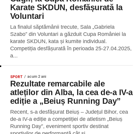
Karate SKDUN, desfășurată la
Voluntari
La finalul săptămânii trecute, Sala „Gabriela
Szabo” din Voluntari a găzduit Cupa României la
karate SKDUN, kata și kumite individual.
Competiția desfășurată în perioada 25-27.04.2025,
a...
acum 2 ani
SPORT
Rezultate remarcabile ale
atleților din Alba, la cea de-a IV-a
ediție a „Beiuș Running Day”
Recent, s-a desfășurat Beiuș – Județul Bihor, cea
de-a IV-a ediție a competiției de atletism „Beiuș
Running Day”, eveniment sportiv destinat
sportivilor de performanță cât și...