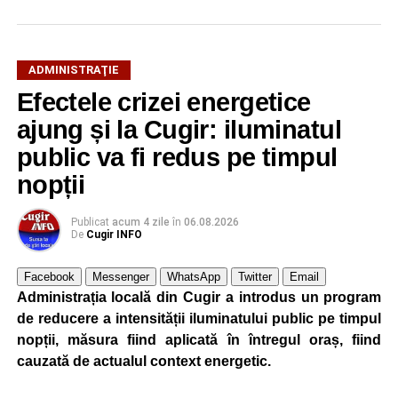
ADMINISTRAŢIE
Efectele crizei energetice
ajung și la Cugir: iluminatul
public va fi redus pe timpul
nopții
Publicat
acum 4 zile
în
06.08.2026
De
Cugir INFO
Facebook
Messenger
WhatsApp
Twitter
Email
Administrația locală din Cugir a introdus un program
de reducere a intensității iluminatului public pe timpul
nopții, măsura fiind aplicată în întregul oraș, fiind
cauzată de actualul context energetic.