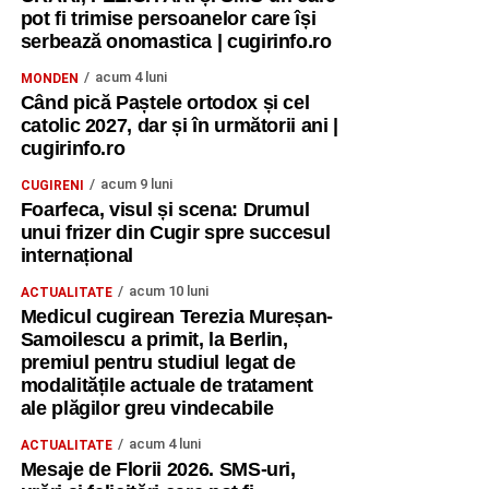
pot fi trimise persoanelor care își
serbează onomastica | cugirinfo.ro
acum 4 luni
MONDEN
Când pică Paștele ortodox și cel
catolic 2027, dar și în următorii ani |
cugirinfo.ro
acum 9 luni
CUGIRENI
Foarfeca, visul și scena: Drumul
unui frizer din Cugir spre succesul
internațional
acum 10 luni
ACTUALITATE
Medicul cugirean Terezia Mureșan-
Samoilescu a primit, la Berlin,
premiul pentru studiul legat de
modalitățile actuale de tratament
ale plăgilor greu vindecabile
acum 4 luni
ACTUALITATE
Mesaje de Florii 2026. SMS-uri,