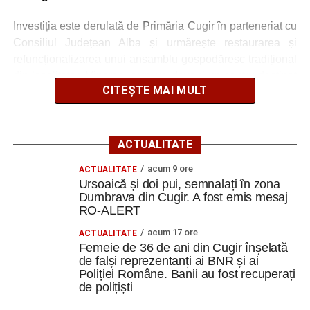
Investiția este derulată de Primăria Cugir în parteneriat cu
Consiliul Județean Alba și urmărește restaurarea și
refuncționalizarea unui ansamblu gospodăresc tradițional
din localitatea Vinerea, care va deveni un centru destinat
CITEȘTE MAI MULT
activităților culturale, educaționale și expoziționale.
O gospodărie tradițională va fi
ACTUALITATE
readusă la viață
acum 9 ore
ACTUALITATE
Ursoaică și doi pui, semnalați în zona
Ansamblul este situat pe strada Principală nr. 172 din
Dumbrava din Cugir. A fost emis mesaj
Vinerea, pe un teren de aproximativ 1.975 de metri pătrați,
RO-ALERT
aflat în proprietatea administrației locale.
acum 17 ore
ACTUALITATE
Femeie de 36 de ani din Cugir înșelată
Complexul este alcătuit din patru corpuri de clădire – fosta
de falși reprezentanți ai BNR și ai
magazie de fierărie, casa memorială, șura și șoprul-atelier
Poliției Române. Banii au fost recuperați
– care păstrează caracteristicile unei gospodării
de polițiști
tradiționale din zonă. Curtea include elemente autentice,