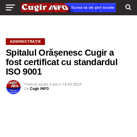
ADMINISTRAŢIE
Spitalul Orășenesc Cugir a
fost certificat cu standardul
ISO 9001
Publicat
acum 3 ani
în
18.03.2023
De
Cugir INFO