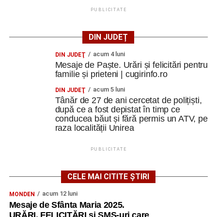
PUBLICITATE
DIN JUDEȚ
acum 4 luni
DIN JUDEŢ
Mesaje de Paște. Urări și felicitări pentru
familie și prieteni | cugirinfo.ro
acum 5 luni
DIN JUDEŢ
Tânăr de 27 de ani cercetat de polițiști,
după ce a fost depistat în timp ce
conducea băut și fără permis un ATV, pe
raza localității Unirea
PUBLICITATE
CELE MAI CITITE ȘTIRI
acum 12 luni
MONDEN
Mesaje de Sfânta Maria 2025.
URĂRI, FELICITĂRI și SMS-uri care