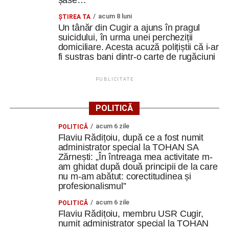
șase…
Cugir. A fost emis mesaj RO-ALERT
acum 8 luni
ȘTIREA TA
Amical de gală pe 11 august 2026: Metalurgistul
Un tânăr din Cugir a ajuns în pragul
suicidului, în urma unei percheziții
Cugir întâlnește vicecampioana „U” Cluj
domiciliare. Acesta acuză polițiștii că i-ar
Companie belgiană, selectată pentru linia de
fi sustras bani dintr-o carte de rugăciuni
producție a muniției NATO de la Uzina Mecanică
Cugir. Investiție de 65 de milioane de euro
PUBLICITATE
Facebook
Messenger
WhatsApp
Twitter
Email
POLITICĂ
acum 6 zile
POLITICĂ
Flaviu Rădițoiu, după ce a fost numit
administrator special la TOHAN SA
Zărnești: „În întreaga mea activitate m-
am ghidat după două principii de la care
nu m-am abătut: corectitudinea și
profesionalismul”
acum 6 zile
POLITICĂ
Flaviu Rădițoiu, membru USR Cugir,
numit administrator special la TOHAN