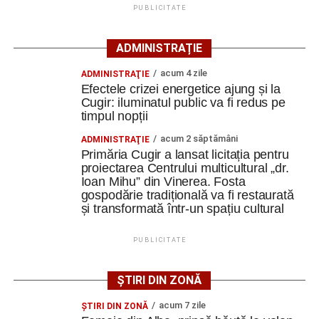
precum pavajul din piatră de râu și o fântână.
PUBLICITATE
Clădirile au nevoie de lucrări
ADMINISTRAȚIE
ample de consolidare
acum 4 zile
ADMINISTRAŢIE
Efectele crizei energetice ajung și la
Potrivit documentației de licitație, expertizele tehnice au
Cugir: iluminatul public va fi redus pe
timpul nopții
identificat degradări importante ale construcțiilor. Printre
acestea se numără infiltrații de apă, umiditate, degradarea
acum 2 săptămâni
ADMINISTRAŢIE
elementelor din lemn și a acoperișurilor, dar și prăbușirea
Primăria Cugir a lansat licitația pentru
proiectarea Centrului multicultural „dr.
parțială a șurii.
Ioan Mihu” din Vinerea. Fosta
gospodărie tradițională va fi restaurată
De asemenea, instalațiile existente sunt depășite din
și transformată într-un spațiu cultural
punct de vedere tehnic, fiind necesară refacerea
instalațiilor electrice, sanitare și termice, precum și
PUBLICITATE
modernizarea sistemelor de evacuare a apelor pluviale.
ȘTIRI DIN ZONĂ
Specialiștii apreciază însă că ansamblul poate fi restaurat
și pus în valoare, cu respectarea soluțiilor tehnice ce vor fi
acum 7 zile
ŞTIRI DIN ZONĂ
stabilite în cadrul proiectului.