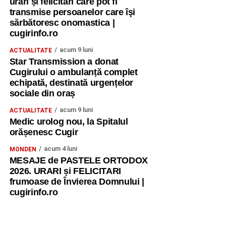
urări și felicitări care pot fi
transmise persoanelor care îşi
sărbătoresc onomastica |
cugirinfo.ro
acum 9 luni
ACTUALITATE
Star Transmission a donat
Cugirului o ambulanță complet
echipată, destinată urgențelor
sociale din oraș
acum 9 luni
ACTUALITATE
Medic urolog nou, la Spitalul
orășenesc Cugir
acum 4 luni
MONDEN
MESAJE de PASTELE ORTODOX
2026. URARI și FELICITARI
frumoase de Învierea Domnului |
cugirinfo.ro