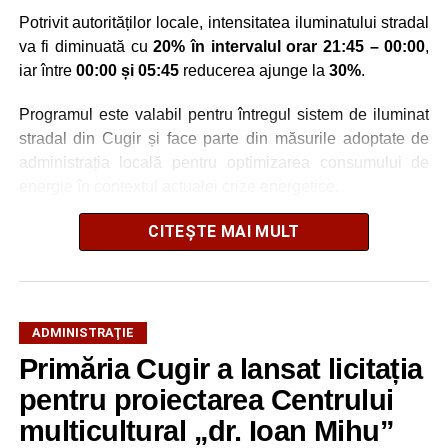
Potrivit autorităților locale, intensitatea iluminatului stradal
va fi diminuată cu
20% în intervalul orar 21:45 – 00:00
,
iar între
00:00 și 05:45
reducerea ajunge la
30%
.
Programul este valabil pentru întregul sistem de iluminat
stradal din Cugir și face parte din măsurile adoptate de
administrația locală pentru optimizarea consumului de
energie în contextul actualei crize energetice.
Autoritățile locale precizează că reducerea intensității
CITEȘTE MAI MULT
este realizată astfel încât să fie menținut un nivel adecvat
de iluminare pe timpul nopții.
ADMINISTRAŢIE
Primăria Cugir a lansat licitația
Adaugă cugirinfo.ro ca sursă
preferată pe Google
pentru proiectarea Centrului
multicultural „dr. Ioan Mihu”