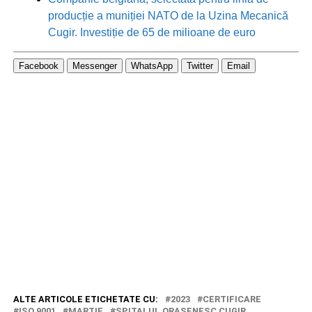
producție a muniției NATO de la Uzina Mecanică
Cugir. Investiție de 65 de milioane de euro
Facebook
Messenger
WhatsApp
Twitter
Email
ALTE ARTICOLE ETICHETATE CU:
2023
CERTIFICARE
ISO 9001
MARTIE
SPITALUL ORASENESC CUGIR