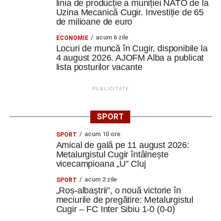
linia de producție a muniției NATO de la
Uzina Mecanică Cugir. Investiție de 65
de milioane de euro
acum 6 zile
ECONOMIE
Locuri de muncă în Cugir, disponibile la
4 august 2026. AJOFM Alba a publicat
lista posturilor vacante
PUBLICITATE
SPORT
acum 10 ore
SPORT
Amical de gală pe 11 august 2026:
Metalurgistul Cugir întâlnește
vicecampioana „U” Cluj
acum 2 zile
SPORT
„Roș-albaștrii”, o nouă victorie în
meciurile de pregătire: Metalurgistul
Cugir – FC Inter Sibiu 1-0 (0-0)