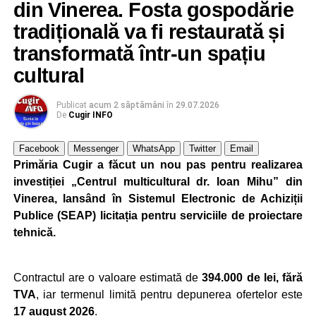
din Vinerea. Fosta gospodărie
Ultimele știri din Cugir
tradițională va fi restaurată și
Ursoaică și doi pui, semnalați în zona Dumbrava din
transformată într-un spațiu
Cugir. A fost emis mesaj RO-ALERT
cultural
Amical de gală pe 11 august 2026: Metalurgistul
Cugir întâlnește vicecampioana „U” Cluj
Publicat
acum 2 săptămâni
în
29.07.2026
De
Cugir INFO
Companie belgiană, selectată pentru linia de
producție a muniției NATO de la Uzina Mecanică
Facebook
Messenger
WhatsApp
Twitter
Email
Cugir. Investiție de 65 de milioane de euro
Primăria Cugir a făcut un nou pas pentru realizarea
investiției „Centrul multicultural dr. Ioan Mihu” din
Facebook
Messenger
WhatsApp
Twitter
Email
Vinerea, lansând în Sistemul Electronic de Achiziții
Publice (SEAP) licitația pentru serviciile de proiectare
tehnică.
Contractul are o valoare estimată de
394.000 de lei, fără
TVA
, iar termenul limită pentru depunerea ofertelor este
17 august 2026
.