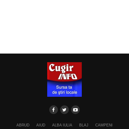
ABRUD
AIUD
ALBA IULIA
BLAJ
CAMPENI