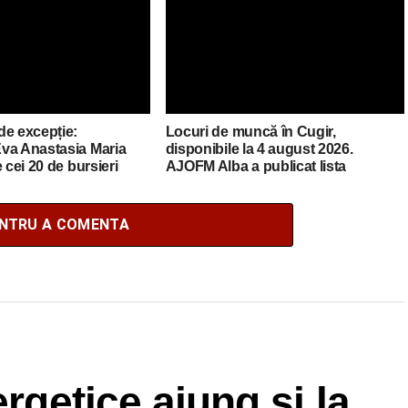
de excepție:
Locuri de muncă în Cugir,
va Anastasia Maria
disponibile la 4 august 2026.
 cei 20 de bursieri
AJOFM Alba a publicat lista
mânia
posturilor vacante
ENTRU A COMENTA
ergetice ajung și la