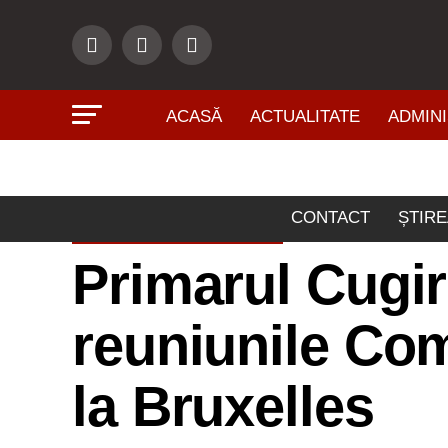
ACASĂ
ACTUALITATE
ADMINI
CONTACT
ȘTIRE
ADMINISTRAŢIE
Primarul Cugir
reuniunile Com
la Bruxelles