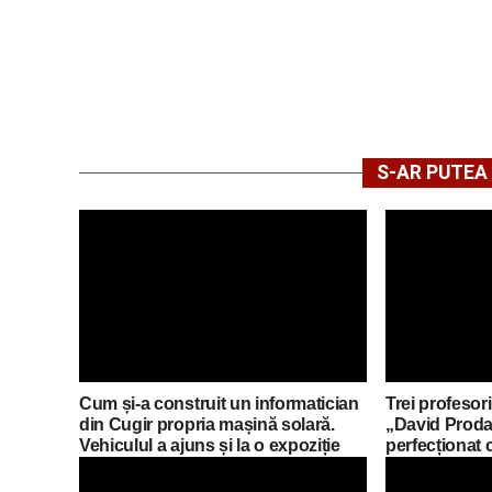
S-AR PUTEA 
Cum și-a construit un informatician
Trei profesori
din Cugir propria mașină solară.
„David Proda
Vehiculul a ajuns și la o expoziție
perfecționat 
din Berlin
mobilități Er