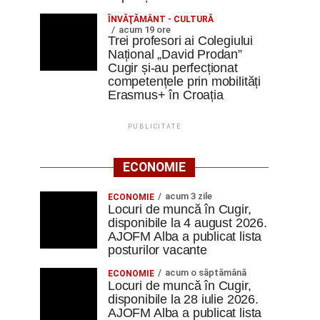
ÎNVĂŢĂMÂNT - CULTURĂ
acum 19 ore
Trei profesori ai Colegiului
Național „David Prodan”
Cugir și-au perfecționat
competențele prin mobilități
Erasmus+ în Croația
PUBLICITATE
ECONOMIE
acum 3 zile
ECONOMIE
Locuri de muncă în Cugir,
disponibile la 4 august 2026.
AJOFM Alba a publicat lista
posturilor vacante
acum o săptămână
ECONOMIE
Locuri de muncă în Cugir,
disponibile la 28 iulie 2026.
AJOFM Alba a publicat lista