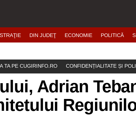
STRAŢIE
DIN JUDEŢ
ECONOMIE
POLITICĂ
S
ŞTIRI DIN ZONĂ
A TA PE CUGIRINFO.RO
CONFIDENȚIALITATE ȘI POL
ului, Adrian Teban
itetului Regiunilo