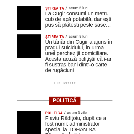
acum 5 luni
ȘTIREA TA
La Cugir consumi un metru
cub de apă potabilă, dar ești
pus să plătești peste șase…
acum 8 luni
ȘTIREA TA
Un tânăr din Cugir a ajuns în
pragul suicidului, în urma
unei percheziții domiciliare.
Acesta acuză polițiștii că i-ar
fi sustras bani dintr-o carte
de rugăciuni
PUBLICITATE
POLITICĂ
acum 3 zile
POLITICĂ
Flaviu Rădițoiu, după ce a
fost numit administrator
special la TOHAN SA