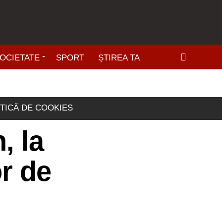
OCIETATE
SPORT
ȘTIREA TA
ITICĂ DE COOKIES
, la
r de