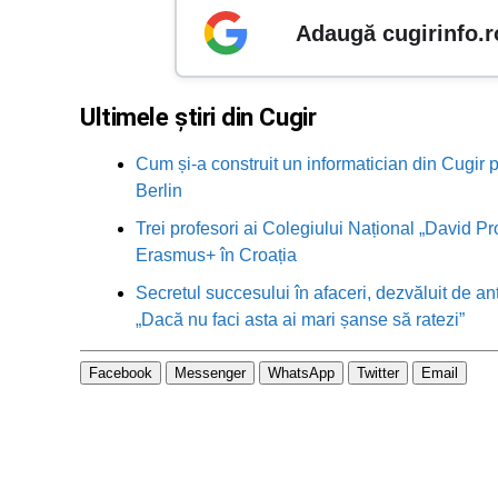
Adaugă cugirinfo.r
Ultimele știri din Cugir
Cum și-a construit un informatician din Cugir p
Berlin
Trei profesori ai Colegiului Național „David Pr
Erasmus+ în Croația
Secretul succesului în afaceri, dezvăluit de an
„Dacă nu faci asta ai mari șanse să ratezi”
Facebook
Messenger
WhatsApp
Twitter
Email