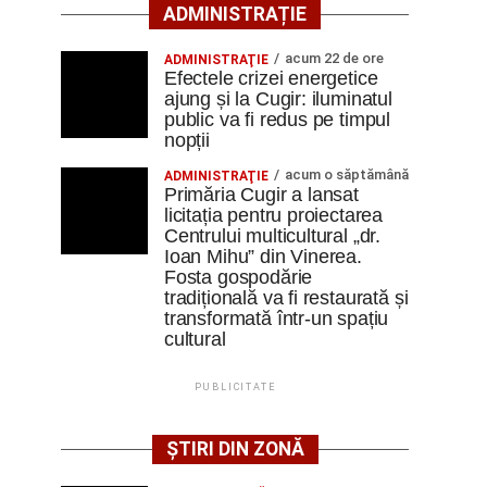
ADMINISTRAȚIE
acum 22 de ore
ADMINISTRAŢIE
Efectele crizei energetice
ajung și la Cugir: iluminatul
public va fi redus pe timpul
nopții
acum o săptămână
ADMINISTRAŢIE
Primăria Cugir a lansat
licitația pentru proiectarea
Centrului multicultural „dr.
Ioan Mihu” din Vinerea.
Fosta gospodărie
tradițională va fi restaurată și
transformată într-un spațiu
cultural
PUBLICITATE
ȘTIRI DIN ZONĂ