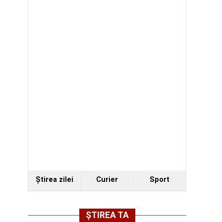
Ştirea zilei
Curier
Sport
ȘTIREA TA