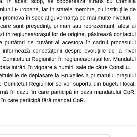
bilă. În acest scop, se cooperează strâns cu Comisia
unii Europene, iar în statele membre, cu instituţiile de
tru a promova în special guvernanţa pe mai multe niveluri.
are sunt preşedinţi, primari sau reprezentanţi aleşi ai
 zi în regiunea/oraşul lor de origine, păstrează contactul
de purtători de cuvânt ai acestora în cadrul procesului
şi informează concetăţenii despre evoluţiile de la nivel
 Comitetului Regiunilor în regiunea/oraşul lor. Mandatul
ta intrării în vigoare a numirii sale de către Consiliu.
tuielile de deplasare la Bruxelles a primarului oraşului
e Comitetul Regiunilor se vor suporta din bugetul local,
rnă în cazul în care participă în baza mandatului CoR;
ul în care participă fără mandat CoR.