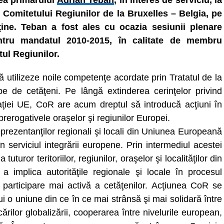
rea primarului
Adrian Teban
, în interes de serviciu, la
 Comitetului Regiunilor de la Bruxelles – Belgia, pe
ine. Teban a fost ales cu ocazia sesiunii plenare
entru mandatul 2010-2015, în calitate de membru
ul Regiunilor.
să utilizeze noile competenţe acordate prin Tratatul de la
de cetăţeni. Pe lângă extinderea cerinţelor privind
aţiei UE, CoR are acum dreptul să introducă acţiuni în
prerogativele oraşelor şi regiunilor Europei.
eprezentanţilor regionali şi locali din Uniunea Europeană
 în serviciul integrării europene. Prin intermediul acestei
tuturor teritoriilor, regiunilor, oraşelor şi localităţilor din
mplica autorităţile regionale şi locale în procesul
 participare mai activă a cetăţenilor. Acţiunea CoR se
 o uniune din ce în ce mai strânsă şi mai solidară între
ilor globalizării, cooperarea între nivelurile european,