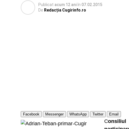
Publicat
acum 12 ani
în
07.02.2015
De
Redacția Cugirinfo.ro
Facebook
Messenger
WhatsApp
Twitter
Email
C
onsiliul