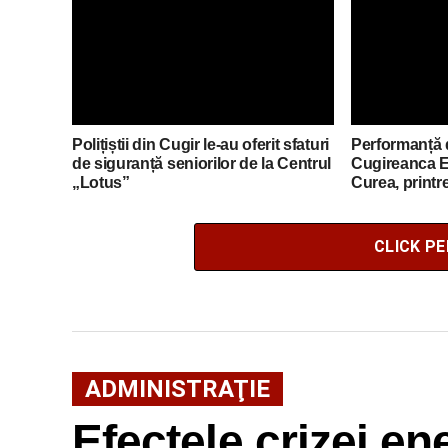
Polițiștii din Cugir le-au oferit sfaturi
Performanță 
de siguranță seniorilor de la Centrul
Cugireanca E
„Lotus”
Curea, printre
FLEX din Ro
CLICK P
ADMINISTRAŢIE
Efectele crizei en