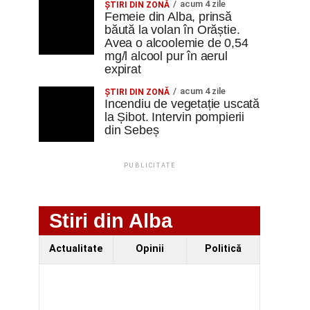
acum 4 zile
ŞTIRI DIN ZONĂ
Femeie din Alba, prinsă
băută la volan în Orăștie.
Avea o alcoolemie de 0,54
mg/l alcool pur în aerul
expirat
acum 4 zile
ŞTIRI DIN ZONĂ
Incendiu de vegetație uscată
la Șibot. Intervin pompierii
din Sebeș
PUBLICITATE
Stiri din Alba
Actualitate
Opinii
Politică