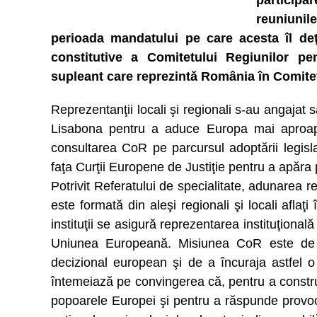
participa
reuniunile
perioada mandatului pe care acesta îl deţ
constitutive a Comitetului Regiunilor p
supleant care reprezintă România în Comitet
Reprezentanţii locali şi regionali s-au angajat 
Lisabona pentru a aduce Europa mai aproape 
consultarea CoR pe parcursul adoptării legisl
faţa Curţii Europene de Justiţie pentru a apăra 
Potrivit Referatului de specialitate, adunarea r
este formată din aleşi regionali şi locali aflaţi
instituţii se asigură reprezentarea instituţională a 
Uniunea Europeană. Misiunea CoR este de a i
decizional european şi de a încuraja astfel o
întemeiază pe convingerea că, pentru a construi
popoarele Europei şi pentru a răspunde provocăr