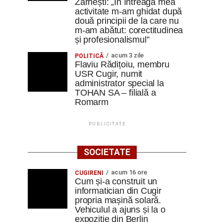
Zărnești: „În întreaga mea
activitate m-am ghidat după
două principii de la care nu
m-am abătut: corectitudinea
și profesionalismul”
acum 3 zile
POLITICĂ
Flaviu Rădițoiu, membru
USR Cugir, numit
administrator special la
TOHAN SA – filială a
Romarm
PUBLICITATE
SOCIETATE
acum 16 ore
CUGIRENI
Cum și-a construit un
informatician din Cugir
propria mașină solară.
Vehiculul a ajuns și la o
expoziție din Berlin