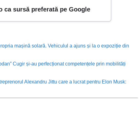
o ca sursă preferată pe Google
ropria mașină solară. Vehiculul a ajuns și la o expoziție din
odan” Cugir și-au perfecționat competențele prin mobilități
treprenorul Alexandru Jittu care a lucrat pentru Elon Musk: