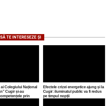
SĂ TE INTERESEZE ȘI
 ai Colegiului Național
Efectele crizei energetice ajung și la
n” Cugir și-au
Cugir: iluminatul public va fi redus
competențele prin
pe timpul nopții
asmus+ în Croația