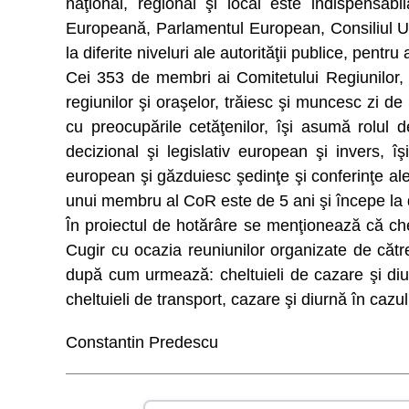
naţional, regional şi local este indispensa
Europeană, Parlamentul European, Consiliul Uni
la diferite niveluri ale autorităţii publice, pen
Cei 353 de membri ai Comitetului Regiunilor, c
regiunilor şi oraşelor, trăiesc şi muncesc zi de
cu preocupările cetăţenilor, îşi asumă rolul 
decizional şi legislativ european şi invers, î
european şi găzduiesc şedinţe şi conferinţe ale
unui membru al CoR este de 5 ani şi începe la da
În proiectul de hotărâre se menţionează că chel
Cugir cu ocazia reuniunilor organizate de cătr
după cum urmează: cheltuieli de cazare şi diu
cheltuieli de transport, cazare şi diurnă în caz
Constantin Predescu