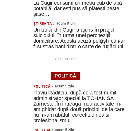
La Cugir consumi un metru cub de apă
potabilă, dar ești pus să plătești peste
Ultimele știri din Cugir
șase…
acum 8 luni
ȘTIREA TA
Schimbare de directori la Liceul Tehnologic „Ion D.
Un tânăr din Cugir a ajuns în pragul
Lăzărescu” Cugir
suicidului, în urma unei percheziții
domiciliare. Acesta acuză polițiștii că i-ar
„Roș-albaștrii”, o nouă victorie în meciurile de
fi sustras bani dintr-o carte de rugăciuni
pregătire: Metalurgistul Cugir – FC Inter Sibiu 1-0
(0-0)
PUBLICITATE
Cum și-a construit un informatician din Cugir propria
mașină solară. Vehiculul a ajuns și la o expoziție din
POLITICĂ
Berlin
acum 5 zile
POLITICĂ
Flaviu Rădițoiu, după ce a fost numit
Facebook
Messenger
WhatsApp
Twitter
Email
administrator special la TOHAN SA
Zărnești: „În întreaga mea activitate m-
am ghidat după două principii de la care
nu m-am abătut: corectitudinea și
profesionalismul”
acum 5 zile
POLITICĂ