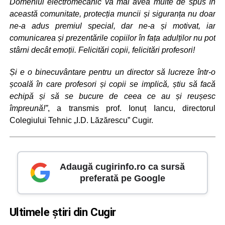
Domeniul electromecanic va mai avea multe de spus în
această comunitate, protecția muncii și siguranța nu doar
ne-a adus premiul special, dar ne-a și motivat, iar
comunicarea și prezentările copiilor în fața adulților nu pot
stârni decât emoții. Felicitări copii, felicitări profesori!
Și e o binecuvântare pentru un director să lucreze într-o
școală în care profesori și copii se implică, știu să facă
echipă și să se bucure de ceea ce au și reușesc
împreună!”
, a transmis prof. Ionuț Iancu, directorul
Colegiului Tehnic „I.D. Lăzărescu” Cugir.
Adaugă cugirinfo.ro ca sursă
preferată pe Google
Ultimele știri din Cugir