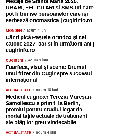
Mesaje de Sfânta Maria 2025.
URĂRI, FELICITĂRI și SMS-uri care
pot fi trimise persoanelor care își
serbează onomastica | cugirinfo.ro
acum 4 luni
MONDEN
Când pică Paștele ortodox și cel
catolic 2027, dar și în următorii ani |
cugirinfo.ro
acum 9 luni
CUGIRENI
Foarfeca, visul și scena: Drumul
unui frizer din Cugir spre succesul
internațional
acum 10 luni
ACTUALITATE
Medicul cugirean Terezia Mureșan-
Samoilescu a primit, la Berlin,
premiul pentru studiul legat de
modalitățile actuale de tratament
ale plăgilor greu vindecabile
acum 4 luni
ACTUALITATE