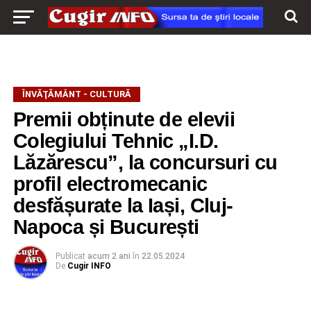
ÎNVĂŢĂMÂNT - CULTURĂ
Premii obținute de elevii
Colegiului Tehnic „I.D.
Lăzărescu”, la concursuri cu
profil electromecanic
desfășurate la Iași, Cluj-
Napoca și București
Publicat
acum 2 ani
în
22.05.2024
De
Cugir INFO