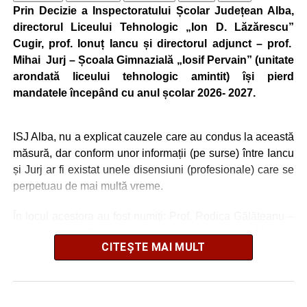
Prin Decizie a Inspectoratului Școlar Județean Alba,
directorul Liceului Tehnologic „Ion D. Lăzărescu”
Cugir, prof. Ionuț Iancu și directorul adjunct – prof.
Mihai Jurj – Școala Gimnazială „Iosif Pervain” (unitate
arondată liceului tehnologic amintit) își pierd
mandatele începând cu anul școlar 2026- 2027.
ISJ Alba, nu a explicat cauzele care au condus la această
măsură, dar conform unor informații (pe surse) între Iancu
și Jurj ar fi existat unele disensiuni (profesionale) care se
perpetuau de mai multă vreme.
În locul acestora au fost numiți: Prof. Rodica Gălățeanu –
prof. de Limba Română (la Liceul Tehnologic) și Mihaela
CITEȘTE MAI MULT
Stoica – prof. de Biologie la (Școala „Iosif Pervain”)