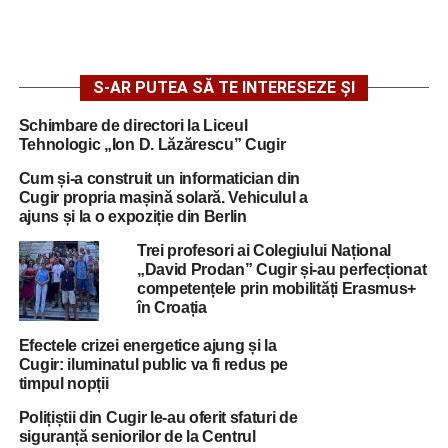
S-AR PUTEA SĂ TE INTERESEZE ȘI
Schimbare de directori la Liceul
Tehnologic „Ion D. Lăzărescu” Cugir
Cum și-a construit un informatician din
Cugir propria mașină solară. Vehiculul a
ajuns și la o expoziție din Berlin
Trei profesori ai Colegiului Național
„David Prodan” Cugir și-au perfecționat
competențele prin mobilități Erasmus+
în Croația
Efectele crizei energetice ajung și la
Cugir: iluminatul public va fi redus pe
timpul nopții
Polițiștii din Cugir le-au oferit sfaturi de
siguranță seniorilor de la Centrul