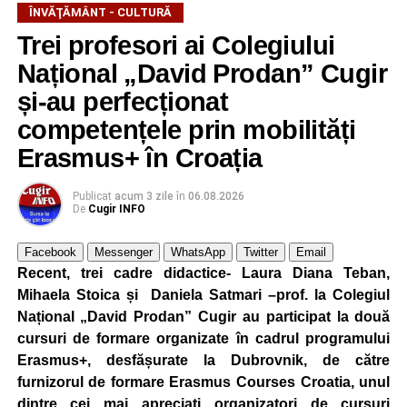
ÎNVĂŢĂMÂNT - CULTURĂ
Trei profesori ai Colegiului
Național „David Prodan” Cugir
și-au perfecționat
competențele prin mobilități
Erasmus+ în Croația
Într-o postare pe pagina sa de facebook, prof. Ionuț Iancu
Publicat
acum 3 zile
în
06.08.2026
De
Cugir INFO
consemnează:
„
Niciodată nu voi putea să răsplătesc prin cuvinte
Facebook
Messenger
WhatsApp
Twitter
Email
Recent, trei cadre didactice- Laura Diana Teban,
încrederea celor care au muncit cu mine în echipă, în
Mihaela Stoica și Daniela Satmari –prof. la Colegiul
acești ani! Îmi voi încheia mandatul de director după
Național „David Prodan” Cugir au participat la două
aproape un deceniu la acest liceu și trebuie să mulțumesc
cursuri de formare organizate în cadrul programului
pentru tot: colegilor ce m-au înțeles și i-am simțit aproape,
Erasmus+, desfășurate la Dubrovnik, de către
partenerilor din oraș că nu m-au refuzat când am vrut să
furnizorul de formare Erasmus Courses Croatia, unul
facem activități comune, agenților economici că m-au
dintre cei mai apreciați organizatori de cursuri
sprijinit, părinților, adulților și elevilor că au avut încredere