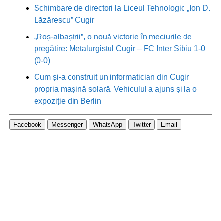
Schimbare de directori la Liceul Tehnologic „Ion D.
Lăzărescu” Cugir
„Roș-albaștrii”, o nouă victorie în meciurile de
pregătire: Metalurgistul Cugir – FC Inter Sibiu 1-0
(0-0)
Cum și-a construit un informatician din Cugir
propria mașină solară. Vehiculul a ajuns și la o
expoziție din Berlin
Facebook
Messenger
WhatsApp
Twitter
Email