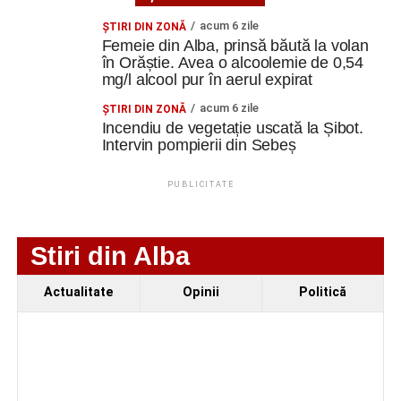
acum 6 zile
ŞTIRI DIN ZONĂ
Femeie din Alba, prinsă băută la volan
în Orăștie. Avea o alcoolemie de 0,54
mg/l alcool pur în aerul expirat
Competențele dobândite în cadrul acestor mobilități vor fi
acum 6 zile
valorificate în activitatea didactică de la clasă, contribuind
ŞTIRI DIN ZONĂ
Incendiu de vegetație uscată la Șibot.
la realizarea unor lecții mai interactive, mai atractive și
Intervin pompierii din Sebeș
mai eficiente. De asemenea, experiența acumulată va
permite diversificarea ofertei educaționale a colegiului
PUBLICITATE
prin extinderea paletei de discipline opționale, adaptate
provocărilor societății actuale și intereselor elevilor
”, ne-a
transmis Laura Diana Teban.
Stiri din Alba
Potrivit doamnei profesoare, un alt rezultat important al
Actualitate
Opinii
Politică
participării la aceste cursuri îl reprezintă dezvoltarea unei
rețele profesionale internaționale. Schimbul de experiență
cu profesori din numeroase țări europene a facilitat
stabilirea unor contacte valoroase, care pot constitui
punctul de plecare pentru viitoare parteneriate