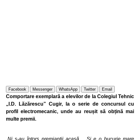
Facebook
Messenger
WhatsApp
Twitter
Email
Comportare exemplară a elevilor de la Colegiul Tehnic
„I.D. Lăzărescu” Cugir, la o serie de concursul cu
profil electromecanic, unde au reușit să obțină mai
multe premii.
„Ni s-au întors premianții acasă… Și e o bucurie mare