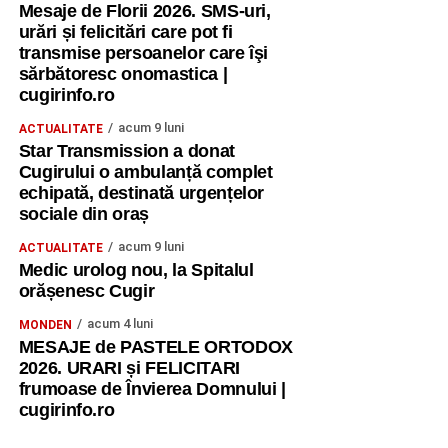
Mesaje de Florii 2026. SMS-uri,
urări și felicitări care pot fi
transmise persoanelor care îşi
sărbătoresc onomastica |
cugirinfo.ro
acum 9 luni
ACTUALITATE
Star Transmission a donat
Cugirului o ambulanță complet
echipată, destinată urgențelor
sociale din oraș
acum 9 luni
ACTUALITATE
Medic urolog nou, la Spitalul
orășenesc Cugir
acum 4 luni
MONDEN
MESAJE de PASTELE ORTODOX
2026. URARI și FELICITARI
frumoase de Învierea Domnului |
cugirinfo.ro