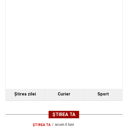
educaționale, proiecte eTwinning și noi mobilități
Erasmus+, contribuind la consolidarea dimensiunii
europene a Colegiului Național „David Prodan”
„Prin participarea la astfel de programe de formare,
Colegiul Național DP își reafirmă angajamentul de a
investi în dezvoltarea profesională continuă a cadrelor
didactice și de a oferi elevilor un act educațional modern,
inovator și conectat la tendințele europene în domeniul
educației”,
a ținut să precizeze Laura Teban.
Constantin PREDESCU
Ştirea zilei
Curier
Sport
Adaugă cugirinfo.ro ca sursă
ȘTIREA TA
preferată pe Google
acum 5 luni
ȘTIREA TA