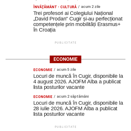
concepte complexe. Înseamnă și să reparăm înainte să
acum 2 zile
ÎNVĂŢĂMÂNT - CULTURĂ
Trei profesori ai Colegiului Național
aruncăm, să refolosim înainte să cumpărăm și să găsim
„David Prodan” Cugir și-au perfecționat
soluții creative pentru ceea ce avem deja”.
competențele prin mobilități Erasmus+
în Croația
De la idee la campanie
PUBLICITATE
În cadrul Design Lab Creation, echipele interculturale au
creat și testat propriile workshopuri. A fost o experiență în
ECONOMIE
care s-a trecut de la statutul de participanți la cel de
creatori.
acum 5 zile
ECONOMIE
Locuri de muncă în Cugir, disponibile la
S-a continuat cu tema Media Literacy, iar apoi fiecare
4 august 2026. AJOFM Alba a publicat
lista posturilor vacante
echipă a creat campanii de promovare a sustenabilității.
acum 2 săptămâni
ECONOMIE
„Am învățat să construim mesaje, să lucrăm în echipă și
Locuri de muncă în Cugir, disponibile la
să folosim comunicarea ca instrument pentru
28 iulie 2026. AJOFM Alba a publicat
lista posturilor vacante
conștientizare și schimbare.
Pe tot parcursul cursului, metodele non-formale au avut
PUBLICITATE