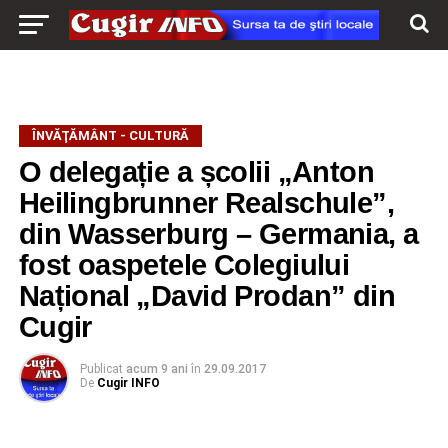
ÎNVĂŢĂMÂNT - CULTURĂ
O delegație a școlii „Anton
Heilingbrunner Realschule”,
din Wasserburg – Germania, a
fost oaspetele Colegiului
Național „David Prodan” din
Cugir
Publicat
acum 9 ani
în
29.09.2017
De
Cugir INFO