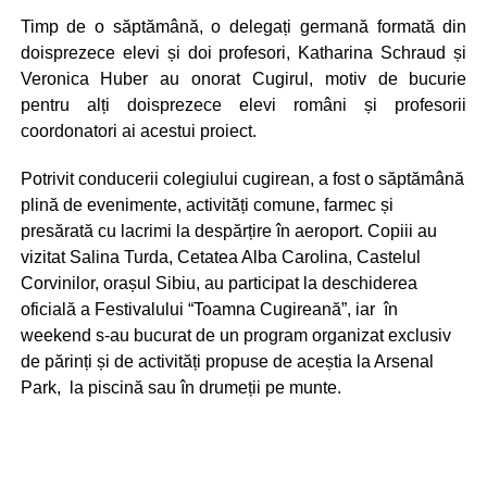
Timp de o săptămână, o delegați germană formată din
doisprezece elevi și doi profesori, Katharina Schraud și
Veronica Huber au onorat Cugirul, motiv de bucurie
pentru alți doisprezece elevi români și profesorii
coordonatori ai acestui proiect.
Potrivit conducerii colegiului cugirean, a fost o săptămână
plină de evenimente, activități comune, farmec și
presărată cu lacrimi la despărțire în aeroport. Copiii au
vizitat Salina Turda, Cetatea Alba Carolina, Castelul
Corvinilor, orașul Sibiu, au participat la deschiderea
oficială a Festivalului “Toamna Cugireană”, iar în
weekend s-au bucurat de un program organizat exclusiv
de părinți și de activități propuse de aceștia la Arsenal
Park, la piscină sau în drumeții pe munte.