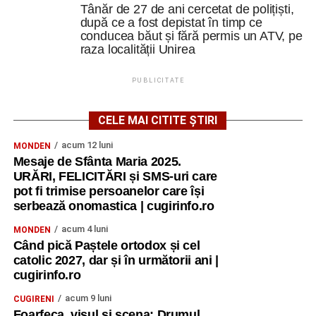
Tânăr de 27 de ani cercetat de polițiști,
Ultima zi a fost dedicată Youthpass, evaluării finale,
după ce a fost depistat în timp ce
oportunităților Erasmus+ și diseminării.
conducea băut și fără permis un ATV, pe
raza localității Unirea
„Am discutat despre ceea ce am învățat, despre cum
putem valorifica experiența și, mai ales, despre
PUBLICITATE
responsabilitatea de a duce mai departe ideile și
metodele descoperite.
CELE MAI CITITE ȘTIRI
Un rezultat concret al proiectului va fi o broșură
acum 12 luni
MONDEN
educațională care va cuprinde jocuri, metode și activități
Mesaje de Sfânta Maria 2025.
URĂRI, FELICITĂRI și SMS-uri care
experimentate în timpul cursului și care va putea fi
pot fi trimise persoanelor care își
utilizată ulterior de profesori, formatori și lucrători de
serbează onomastica | cugirinfo.ro
tineret.
acum 4 luni
MONDEN
Ceremonia de rămas-bun a fost momentul în care toate
Când pică Paștele ortodox și cel
emoțiile acumulate pe parcursul celor șapte zile s-au
catolic 2027, dar și în următorii ani |
cugirinfo.ro
concentrat într-un singur loc. Am scris mesaje, urări și
mulțumiri pentru colegii noștri, am prezentat steagurile
acum 9 luni
CUGIRENI
țărilor participante și am realizat fotografii de grup.
Foarfeca, visul și scena: Drumul