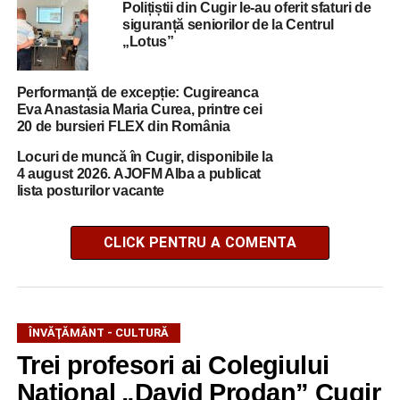
Polițiștii din Cugir le-au oferit sfaturi de
siguranță seniorilor de la Centrul
„Lotus”
Performanță de excepție: Cugireanca
Eva Anastasia Maria Curea, printre cei
20 de bursieri FLEX din România
Locuri de muncă în Cugir, disponibile la
4 august 2026. AJOFM Alba a publicat
lista posturilor vacante
CLICK PENTRU A COMENTA
ÎNVĂŢĂMÂNT - CULTURĂ
Trei profesori ai Colegiului
Național „David Prodan” Cugir