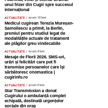
unui frizer din Cugir spre succesul
Ne-am despărțit, dar nu ne-am încheiat colaborarea. Am
internațional
plecat cu promisiunea de a rămâne conectați, de a
acum 10 luni
ACTUALITATE
împărtăși ceea ce am învățat și de a transforma
Medicul cugirean Terezia Mureșan-
experiența într-un impact real în comunitățile noastre”.
Samoilescu a primit, la Berlin,
premiul pentru studiul legat de
Un „mulțumesc” pentru oportunitate
modalitățile actuale de tratament
ale plăgilor greu vindecabile
„Mulțumim Asociației Youth Progress din Cehia pentru
acum 4 luni
ACTUALITATE
încrederea acordată și pentru faptul că ne-a oferit șansa
Mesaje de Florii 2026. SMS-uri,
de a participa la acest curs internațional.
urări și felicitări care pot fi
transmise persoanelor care îşi
Mulțumim Erasmus+ pentru oportunitățile extraordinare de
sărbătoresc onomastica |
învățare, dezvoltare și colaborare europeană și pentru
cugirinfo.ro
șansa de a transforma chiar și vacanța într-un timp al
acum 9 luni
ACTUALITATE
descoperirii și al formării prin metode non-formale,
Star Transmission a donat
interactive și creative.
Cugirului o ambulanță complet
echipată, destinată urgențelor
Pentru mine, Sustainable Impact 3 înseamnă mai mult
sociale din oraș