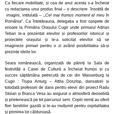
Ca fiecare mobilitate, și cea de anul acesta s-a încheiat
cu redactarea unui produs final – o descriere însoțită de
imagini, intitulată – ,,
Cel mai frumos moment al meu în
România
”. Ca întotdeauna, delegația a fost oaspete de
onoare la Primăria Orașului Cugir unde primarul Adrian
Teban le-a prezentat elevilor și profesorilor istoricul și
proiectele orașului și le-a solicitat elevilor să se
imagineze primari pentru o zi având posibilitatea să-și
prezinte ideile lor.
Seara romănească, organizată de părinți la Sala de
festivități a Casei de Cultură a încheiat frumos și cu
succes săptămâna petrecută de cei din Wasserburg la
Cugir : Trupa Amurg – Attila Doszlop, dansatorii și
totodată profesorii de dans pentru elevii din proiect Radu
Stoian și Bianca Vesa au asigurat o atmosferă deosebită
și prietenească pe tot parcursul serii. Copiii nemți au oferit
flori familiilor gazdă și le-au mulțumit pentru ospitalitatea
și primirea lor călduroasă.