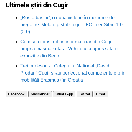
Ultimele știri din Cugir
„Roș-albaștrii”, o nouă victorie în meciurile de
pregătire: Metalurgistul Cugir – FC Inter Sibiu 1-0
(0-0)
Cum și-a construit un informatician din Cugir
propria mașină solară. Vehiculul a ajuns și la o
expoziție din Berlin
Trei profesori ai Colegiului Național „David
Prodan” Cugir și-au perfecționat competențele prin
mobilități Erasmus+ în Croația
Facebook
Messenger
WhatsApp
Twitter
Email