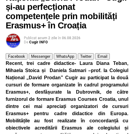
și-au perfecționat
competențele prin mobilități
Erasmus+ în Croația
Publicat
acum 2 zile
în
06.08.2026
De
Cugir INFO
Facebook
Messenger
WhatsApp
Twitter
Email
Recent, trei cadre didactice- Laura Diana Teban,
Mihaela Stoica și Daniela Satmari –prof. la Colegiul
Național „David Prodan” Cugir au participat la două
cursuri de formare organizate în cadrul programului
Erasmus+, desfășurate la Dubrovnik, de către
furnizorul de formare Erasmus Courses Croatia, unul
dintre cei mai apreciați organizatori de cursuri
Erasmus+ pentru cadre didactice din Europa.
Mobilitățile au fost realizate în concordanță cu
obiectivele acreditării Erasmus ale colegiului și