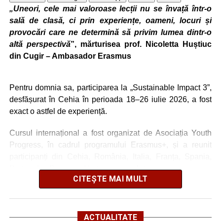
„Uneori, cele mai valoroase lecții nu se învață într-o
joc, evaluare inteligentă și modalități de promovare a unui
sală de clasă, ci prin experiențe, oameni, locuri și
stil de viață sustenabil în rândul elevilor.
provocări care ne determină să privim lumea dintr-o
altă perspectivă
”, mărturisea prof. Nicoletta Huștiuc
„Activitățile desfășurate au avut un puternic caracter
din Cugir – Ambasador Erasmus
practic și colaborativ, oferind participanților oportunitatea
de a experimenta direct resurse și strategii care pot fi
adaptate la nevoile școlii.
Pentru domnia sa, participarea la „Sustainable Impact 3”,
desfășurat în Cehia în perioada 18–26 iulie 2026, a fost
exact o astfel de experiență.
Cursul internațional a fost organizat de Asociația Youth
Progress, în cadrul programului Erasmus+, și a reunit
participanți din Cehia, România, Italia, Franța, Spania,
Portugalia, Bosnia și Herțegovina și Lituania.
CITEȘTE MAI MULT
Din România au participat trei persoane, iar Nicoletta -
profesor și Ambasador Erasmus din România (Școala
Gimnazială nr.3 Cugir) a avut bucuria de a reprezenta țara
ACTUALITATE