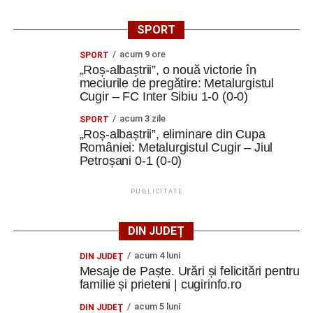
un rol esențial. Energizerele, jocurile de socializare,
activitățile interactive, lucrul în echipă și exercițiile
SPORT
practice au făcut ca fiecare zi să fie diferită și fiecare
acum 9 ore
SPORT
participant să fie implicat
”.
„Roș-albaștrii”, o nouă victorie în
meciurile de pregătire: Metalurgistul
Limba care ne-a apropiat
Cugir – FC Inter Sibiu 1-0 (0-0)
Comunicarea s-a realizat în principal în limba engleză,
acum 3 zile
SPORT
„Roș-albaștrii”, eliminare din Cupa
însă diversitatea culturală a oferit ocazia să folosească și
României: Metalurgistul Cugir – Jiul
franceza, italiana și spaniola.
Petroșani 0-1 (0-0)
„Am descoperit încă o dată că limbile străine nu sunt doar
PUBLICITATE
instrumente de comunicare, ci și punți între oameni.
Într-un grup internațional, uneori un cuvânt spus într-o altă
DIN JUDEȚ
limbă, un zâmbet sau o glumă sunt suficiente pentru a
acum 4 luni
DIN JUDEŢ
crea o conexiune
”.
Mesaje de Paște. Urări și felicitări pentru
familie și prieteni | cugirinfo.ro
Finalul unei experiențe care continuă
acum 5 luni
DIN JUDEŢ