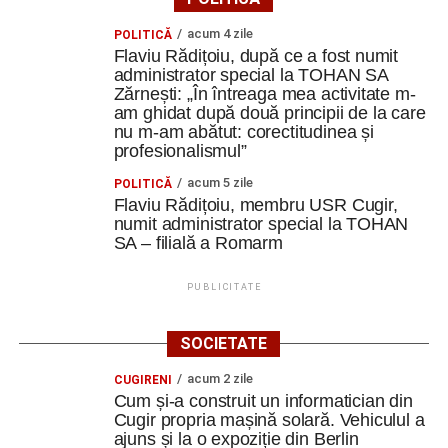
care a avut posibilitatea să descopere patrimoniul regiunii
Moravia de Sud.
,,Am vizitat castelele Mikulov, Lednice și
acum 4 zile
POLITICĂ
Valtice, fiecare oferindu-ne o perspectivă diferită asupra
Flaviu Rădițoiu, după ce a fost numit
administrator special la TOHAN SA
istoriei, arhitecturii și culturii acestei regiuni.
Zărnești: „În întreaga mea activitate m-
am ghidat după două principii de la care
Astfel, învățarea nu s-a limitat la spațiul de curs. A
nu m-am abătut: corectitudinea și
continuat prin călătorie, explorare și descoperirea locurilor
profesionalismul”
în care ne aflam”.
acum 5 zile
POLITICĂ
Flaviu Rădițoiu, membru USR Cugir,
Să refolosim, să reparăm, să reinventăm
numit administrator special la TOHAN
SA – filială a Romarm
Unul dintre cele mai practice momente ale mobilității a
fost potrivit cursantei din Cugir, atelierul Do It Yourself.
PUBLICITATE
,,Am croșetat, am cusut, am reparat și am transformat
obiecte vechi în unele noi. Un tricou putea deveni o
SOCIETATE
poșetă sau o gentuță, iar un obiect aparent lipsit de
utilitate putea primi o nouă viață.
acum 2 zile
CUGIRENI
Cum și-a construit un informatician din
Cugir propria mașină solară. Vehiculul a
Aceste activități ne-au făcut să înțelegem că
ajuns și la o expoziție din Berlin
sustenabilitatea nu înseamnă doar politici europene și