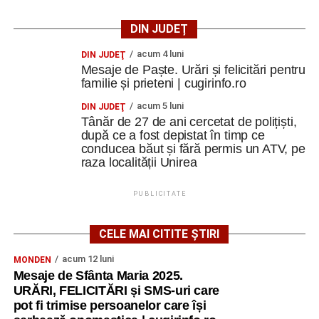
DIN JUDEȚ
acum 4 luni
DIN JUDEŢ
Mesaje de Paște. Urări și felicitări pentru
familie și prieteni | cugirinfo.ro
acum 5 luni
DIN JUDEŢ
Tânăr de 27 de ani cercetat de polițiști,
după ce a fost depistat în timp ce
conducea băut și fără permis un ATV, pe
raza localității Unirea
PUBLICITATE
CELE MAI CITITE ȘTIRI
acum 12 luni
MONDEN
Mesaje de Sfânta Maria 2025.
URĂRI, FELICITĂRI și SMS-uri care
pot fi trimise persoanelor care își