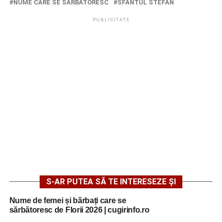
NUME CARE SE SARBATORESC
SFANTUL STEFAN
PUBLICITATE
S-AR PUTEA SĂ TE INTERESEZE ȘI
Nume de femei și bărbați care se
sărbătoresc de Florii 2026 | cugirinfo.ro