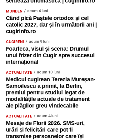
serbează onomastica | cugirinfo.ro
acum 4 luni
MONDEN
Când pică Paștele ortodox și cel
catolic 2027, dar și în următorii ani |
cugirinfo.ro
acum 9 luni
CUGIRENI
Foarfeca, visul și scena: Drumul
unui frizer din Cugir spre succesul
internațional
acum 10 luni
ACTUALITATE
Medicul cugirean Terezia Mureșan-
Samoilescu a primit, la Berlin,
premiul pentru studiul legat de
modalitățile actuale de tratament
ale plăgilor greu vindecabile
acum 4 luni
ACTUALITATE
Mesaje de Florii 2026. SMS-uri,
urări și felicitări care pot fi
transmise persoanelor care îşi