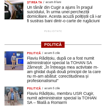
acum 8 luni
ȘTIREA TA
Un tânăr din Cugir a ajuns în pragul
suicidului, în urma unei percheziții
domiciliare. Acesta acuză polițiștii că i-ar
fi sustras bani dintr-o carte de rugăciuni
PUBLICITATE
POLITICĂ
acum 5 zile
POLITICĂ
Flaviu Rădițoiu, după ce a fost numit
administrator special la TOHAN SA
Zărnești: „În întreaga mea activitate m-
am ghidat după două principii de la care
nu m-am abătut: corectitudinea și
profesionalismul”
acum 5 zile
POLITICĂ
Flaviu Rădițoiu, membru USR Cugir,
numit administrator special la TOHAN
SA – filială a Romarm