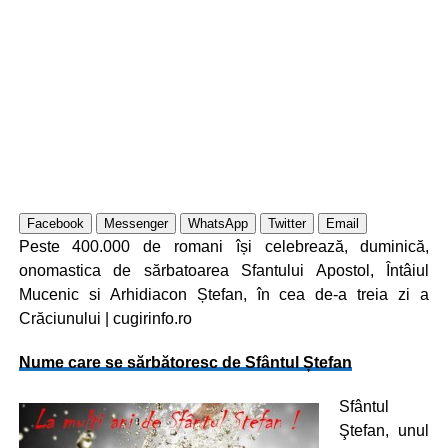
Facebook
Messenger
WhatsApp
Twitter
Email
Peste 400.000 de romani își celebrează, duminică,
onomastica de sărbatoarea Sfantului Apostol, Întâiul
Mucenic si Arhidiacon Ștefan, în cea de-a treia zi a
Crăciunului | cugirinfo.ro
Nume care se sărbătoresc de Sfântul Ștefan
Sfântul
Ştefan, unul