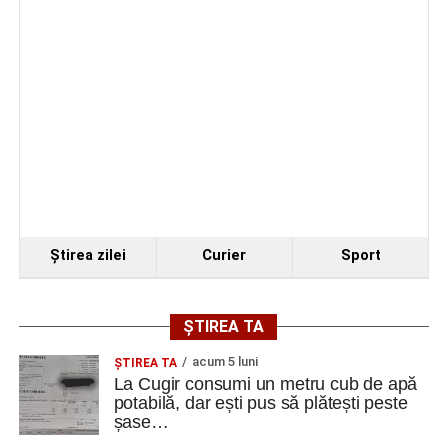
Cum și-a construit un informatician din Cugir propria
mașină solară. Vehiculul a ajuns și la o expoziție din
Berlin
Facebook
Messenger
WhatsApp
Twitter
Email
Ştirea zilei
Curier
Sport
ȘTIREA TA
acum 5 luni
ȘTIREA TA
La Cugir consumi un metru cub de apă
potabilă, dar ești pus să plătești peste
șase…