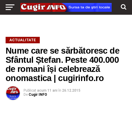
ACTUALITATE
Nume care se sărbătoresc de
Sfântul Ștefan. Peste 400.000
de romani își celebrează
onomastica | cugirinfo.ro
Publicat
acum 11 ani
în
26.12.2015
De
Cugir INFO