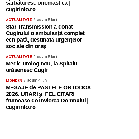
sărbătoresc onomastica |
cugirinfo.ro
acum 9 luni
ACTUALITATE
Star Transmission a donat
Cugirului o ambulanță complet
echipată, destinată urgențelor
sociale din oraș
acum 9 luni
ACTUALITATE
Medic urolog nou, la Spitalul
orășenesc Cugir
acum 4 luni
MONDEN
MESAJE de PASTELE ORTODOX
2026. URARI și FELICITARI
frumoase de Învierea Domnului |
cugirinfo.ro