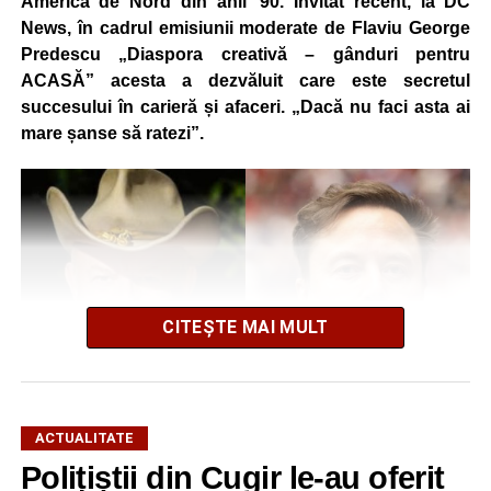
America de Nord din anii ’90. Invitat recent, la DC
News, în cadrul emisiunii moderate de Flaviu George
Predescu „Diaspora creativă – gânduri pentru
ACASĂ” acesta a dezvăluit care este secretul
succesului în carieră și afaceri. „Dacă nu faci asta ai
mare șanse să ratezi”.
CITEȘTE MAI MULT
ACTUALITATE
El a mărturisit totodată că a avut șansa să lucreze cu Elon
Polițiștii din Cugir le-au oferit
Musk, fondatorul Tesla, SpaceX și xAI.