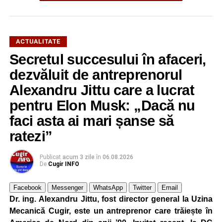
ACTUALITATE
Secretul succesului în afaceri,
dezvăluit de antreprenorul
Alexandru Jittu care a lucrat
pentru Elon Musk: „Dacă nu
faci asta ai mari șanse să
ratezi”
Publicat
acum 3 zile
în
06.08.2026
De
Cugir INFO
Facebook
Messenger
WhatsApp
Twitter
Email
Dr. ing. Alexandru Jittu, fost director general la Uzina
Mecanică Cugir, este un antreprenor care trăiește în