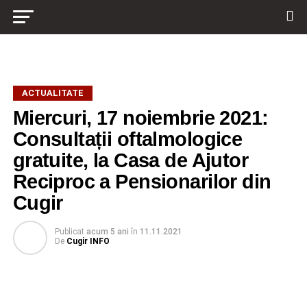
ACTUALITATE
Miercuri, 17 noiembrie 2021:
Consultații oftalmologice
gratuite, la Casa de Ajutor
Reciproc a Pensionarilor din
Cugir
Publicat
acum 5 ani
în
11.11.2021
De
Cugir INFO