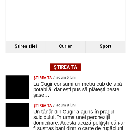
ratezi”
Facebook
Messenger
WhatsApp
Twitter
Email
Ştirea zilei
Curier
Sport
ȘTIREA TA
acum 5 luni
ȘTIREA TA
La Cugir consumi un metru cub de apă
potabilă, dar ești pus să plătești peste
șase…
acum 8 luni
ȘTIREA TA
Un tânăr din Cugir a ajuns în pragul
suicidului, în urma unei percheziții
domiciliare. Acesta acuză polițiștii că i-ar
fi sustras bani dintr-o carte de rugăciuni