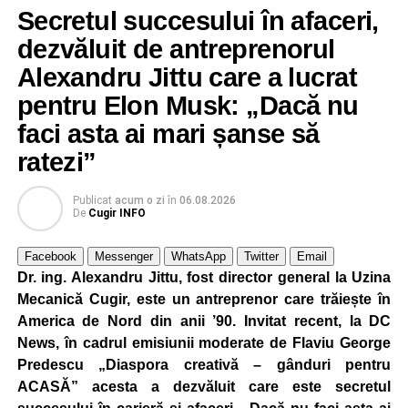
Secretul succesului în afaceri,
dezvăluit de antreprenorul
Alexandru Jittu care a lucrat
pentru Elon Musk: „Dacă nu
faci asta ai mari șanse să
ratezi”
Publicat
acum o zi
în
06.08.2026
De
Cugir INFO
Facebook
Messenger
WhatsApp
Twitter
Email
Dr. ing. Alexandru Jittu, fost director general la Uzina
Mecanică Cugir, este un antreprenor care trăiește în
America de Nord din anii ’90. Invitat recent, la DC
News, în cadrul emisiunii moderate de Flaviu George
Predescu „Diaspora creativă – gânduri pentru
ACASĂ” acesta a dezvăluit care este secretul