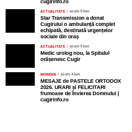
cugirinfo.ro
acum 9 luni
ACTUALITATE
Star Transmission a donat
Cugirului o ambulanță complet
echipată, destinată urgențelor
sociale din oraș
acum 9 luni
ACTUALITATE
Medic urolog nou, la Spitalul
orășenesc Cugir
acum 4 luni
MONDEN
MESAJE de PASTELE ORTODOX
2026. URARI și FELICITARI
frumoase de Învierea Domnului |
cugirinfo.ro