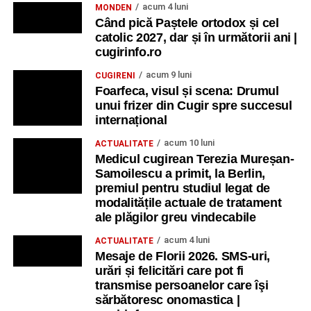
acum 4 luni
MONDEN
Când pică Paștele ortodox și cel
catolic 2027, dar și în următorii ani |
cugirinfo.ro
acum 9 luni
CUGIRENI
Foarfeca, visul și scena: Drumul
unui frizer din Cugir spre succesul
internațional
acum 10 luni
ACTUALITATE
Medicul cugirean Terezia Mureșan-
Samoilescu a primit, la Berlin,
premiul pentru studiul legat de
modalitățile actuale de tratament
ale plăgilor greu vindecabile
acum 4 luni
ACTUALITATE
Mesaje de Florii 2026. SMS-uri,
urări și felicitări care pot fi
transmise persoanelor care îşi
sărbătoresc onomastica |