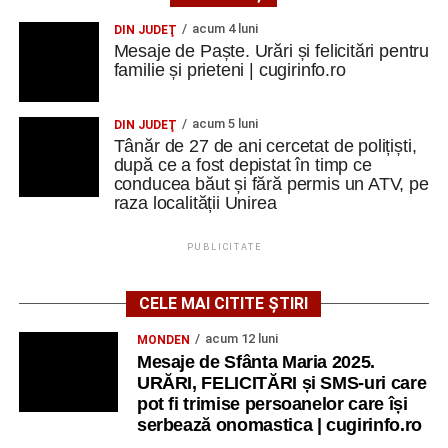
acum 4 luni
DIN JUDEŢ
Mesaje de Paște. Urări și felicitări pentru
familie și prieteni | cugirinfo.ro
acum 5 luni
DIN JUDEŢ
Tânăr de 27 de ani cercetat de polițiști,
după ce a fost depistat în timp ce
conducea băut și fără permis un ATV, pe
raza localității Unirea
PUBLICITATE
CELE MAI CITITE ȘTIRI
acum 12 luni
MONDEN
Mesaje de Sfânta Maria 2025.
URĂRI, FELICITĂRI și SMS-uri care
pot fi trimise persoanelor care își
serbează onomastica | cugirinfo.ro