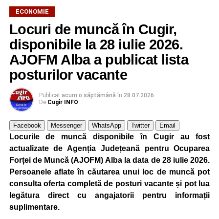
ECONOMIE
Locuri de muncă în Cugir,
AJOFM Alba a publicat lista locurilor de muncă vacante
din orașul Cugir, valabilă la data de
4 august 2026
.
disponibile la 28 iulie 2026.
Oferta cuprinde posturi din mai multe domenii de
AJOFM Alba a publicat lista
activitate, fiind adresată atât persoanelor cu experiență,
posturilor vacante
cât și celor aflate la început de carieră.
Publicat
acum o săptămână
în
28.07.2026
Cei interesați pot consulta toate locurile de muncă
De
Cugir INFO
disponibile accesând platforma oficială ANOFM,
selectând
AJOFM Alba
, apoi secțiunea
„Persoane fizice
Facebook
Messenger
WhatsApp
Twitter
Email
– Locuri de muncă vacante”
. De asemenea, informații
Locurile de muncă disponibile în Cugir au fost
pot fi obținute direct de la sediul AJOFM Alba sau de la
actualizate de Agenția Județeană pentru Ocuparea
agenția teritorială de care aparține persoana aflată în
Forței de Muncă (AJOFM) Alba la data de 28 iulie 2026.
căutarea unui loc de muncă.
Persoanele aflate în căutarea unui loc de muncă pot
consulta oferta completă de posturi vacante și pot lua
Lista publicată de AJOFM Alba include, pe lângă
legătura direct cu angajatorii pentru informații
denumirea posturilor vacante din Cugir, și datele de
suplimentare.
contact ale angajatorilor, precum numere de telefon și