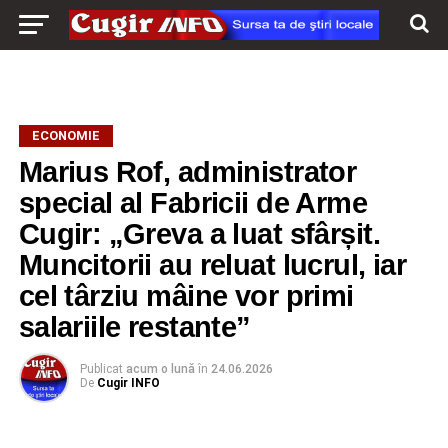
ECONOMIE
Marius Rof, administrator
special al Fabricii de Arme
Cugir: „Greva a luat sfârșit.
Muncitorii au reluat lucrul, iar
cel târziu mâine vor primi
salariile restante”
Publicat
acum o lună
în
24.06.2026
De
Cugir INFO