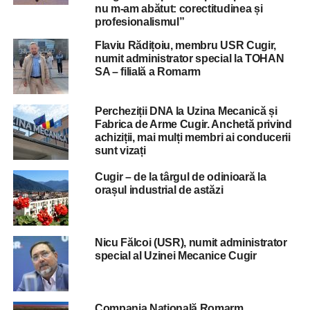
nu m-am abătut: corectitudinea și
profesionalismul”
Flaviu Rădițoiu, membru USR Cugir,
numit administrator special la TOHAN
SA – filială a Romarm
Percheziții DNA la Uzina Mecanică și
Fabrica de Arme Cugir. Anchetă privind
achiziții, mai mulți membri ai conducerii
sunt vizați
Cugir – de la târgul de odinioară la
orașul industrial de astăzi
Nicu Fălcoi (USR), numit administrator
special al Uzinei Mecanice Cugir
Compania Națională Romarm