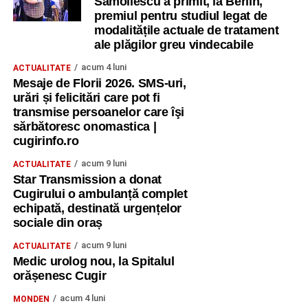
Samoilescu a primit, la Berlin,
premiul pentru studiul legat de
modalitățile actuale de tratament
ale plăgilor greu vindecabile
acum 4 luni
ACTUALITATE
Mesaje de Florii 2026. SMS-uri,
urări și felicitări care pot fi
transmise persoanelor care îşi
sărbătoresc onomastica |
cugirinfo.ro
acum 9 luni
ACTUALITATE
Star Transmission a donat
Cugirului o ambulanță complet
echipată, destinată urgențelor
sociale din oraș
acum 9 luni
ACTUALITATE
Medic urolog nou, la Spitalul
orășenesc Cugir
acum 4 luni
MONDEN