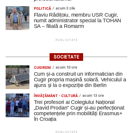
acum 3 zile
POLITICĂ
Flaviu Rădițoiu, membru USR Cugir,
numit administrator special la TOHAN
SA – filială a Romarm
PUBLICITATE
SOCIETATE
acum 10 ore
CUGIRENI
Cum și-a construit un informatician din
Cugir propria mașină solară. Vehiculul a
ajuns și la o expoziție din Berlin
acum 13 ore
ÎNVĂŢĂMÂNT - CULTURĂ
Trei profesori ai Colegiului Național
„David Prodan” Cugir și-au perfecționat
competențele prin mobilități Erasmus+
în Croația
PUBLICITATE