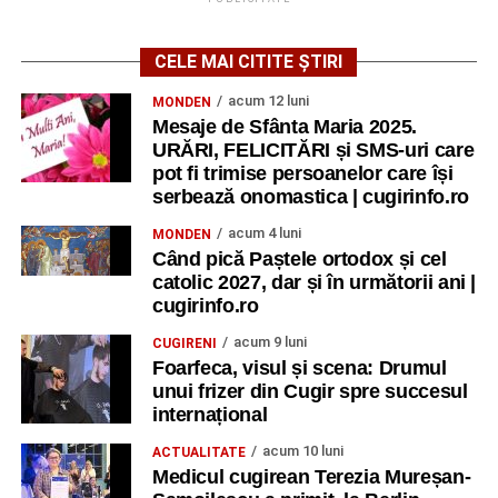
CELE MAI CITITE ȘTIRI
acum 12 luni
MONDEN
Mesaje de Sfânta Maria 2025.
URĂRI, FELICITĂRI și SMS-uri care
pot fi trimise persoanelor care își
serbează onomastica | cugirinfo.ro
acum 4 luni
MONDEN
Când pică Paștele ortodox și cel
catolic 2027, dar și în următorii ani |
cugirinfo.ro
acum 9 luni
CUGIRENI
Foarfeca, visul și scena: Drumul
unui frizer din Cugir spre succesul
internațional
acum 10 luni
ACTUALITATE
Medicul cugirean Terezia Mureșan-