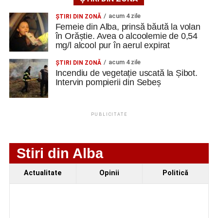
AGENT
OCUPAŢIA
NR.
NR. TELEFON/E-
Secretul succesului în afaceri, dezvăluit de
LMV
MAIL
acum 4 zile
antreprenorul Alexandru Jittu care a lucrat pentru
ŞTIRI DIN ZONĂ
IVET SRL
LUCRATOR
1
0744535450
Femeie din Alba, prinsă băută la volan
Elon Musk: „Dacă nu faci asta ai mari șanse să
COMERCIAL
în Orăștie. Avea o alcoolemie de 0,54
ratezi”
mg/l alcool pur în aerul expirat
acum 4 zile
ŞTIRI DIN ZONĂ
Facebook
Messenger
WhatsApp
Twitter
Email
Incendiu de vegetație uscată la Șibot.
Adaugă cugirinfo.ro ca sursă
Intervin pompierii din Sebeș
preferată pe Google
PUBLICITATE
Ultimele știri din Cugir
Cum și-a construit un informatician din Cugir propria
Stiri din Alba
mașină solară. Vehiculul a ajuns și la o expoziție din
Berlin
Actualitate
Opinii
Politică
Trei profesori ai Colegiului Național „David Prodan”
Cugir și-au perfecționat competențele prin
mobilități Erasmus+ în Croația