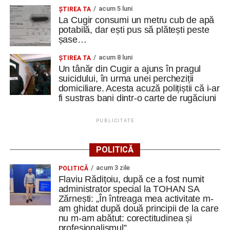
acum 5 luni
ȘTIREA TA
La Cugir consumi un metru cub de apă
potabilă, dar ești pus să plătești peste
șase…
acum 8 luni
ȘTIREA TA
Un tânăr din Cugir a ajuns în pragul
suicidului, în urma unei percheziții
domiciliare. Acesta acuză polițiștii că i-ar
fi sustras bani dintr-o carte de rugăciuni
PUBLICITATE
POLITICĂ
acum 3 zile
POLITICĂ
Flaviu Rădițoiu, după ce a fost numit
administrator special la TOHAN SA
Zărnești: „În întreaga mea activitate m-
am ghidat după două principii de la care
nu m-am abătut: corectitudinea și
profesionalismul”