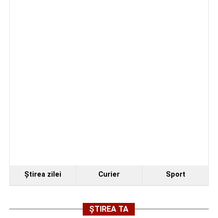
Secretul succesului în afaceri, dezvăluit de
antreprenorul Alexandru Jittu care a lucrat pentru
Elon Musk: „Dacă nu faci asta ai mari șanse să
ratezi”
Facebook
Messenger
WhatsApp
Twitter
Email
Ştirea zilei
Curier
Sport
ȘTIREA TA