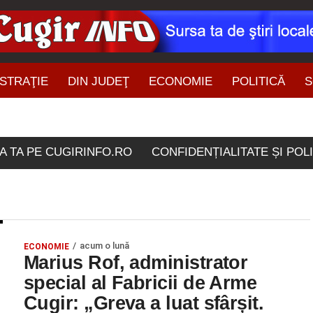
STRAŢIE
DIN JUDEŢ
ECONOMIE
POLITICĂ
S
ŞTIRI DIN ZONĂ
colele etichetate "marius
A TA PE CUGIRINFO.RO
CONFIDENȚIALITATE ȘI POL
acum o lună
ECONOMIE
Marius Rof, administrator
special al Fabricii de Arme
Cugir: „Greva a luat sfârșit.