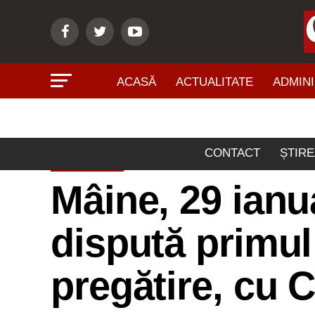
ACASĂ
ACTUALITATE
ADMINI
CONTACT
ȘTIRE
SPORT
Mâine, 29 ianu
dispută primul
pregătire, cu