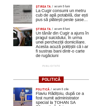
acum 5 luni
ȘTIREA TA
La Cugir consumi un metru
cub de apă potabilă, dar ești
pus să plătești peste șase…
acum 8 luni
ȘTIREA TA
Un tânăr din Cugir a ajuns în
pragul suicidului, în urma
unei percheziții domiciliare.
Acesta acuză polițiștii că i-ar
fi sustras bani dintr-o carte
de rugăciuni
PUBLICITATE
POLITICĂ
acum 5 zile
POLITICĂ
Flaviu Rădițoiu, după ce a
fost numit administrator
special la TOHAN SA