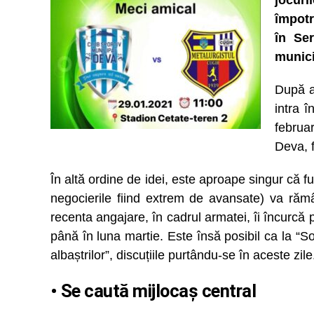
jocuri
împotr
în Ser
munici
După a
intra î
februa
Deva, 
În altă ordine de idei, este aproape singur că 
negocierile fiind extrem de avansate) va răm
recenta angajare, în cadrul armatei, îi încurcă p
până în luna martie. Este însă posibil ca la “S
albaștrilor”, discuțiile purtându-se în aceste zile
• Se caută mijlocaș central