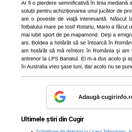
Ar fi o pierdere semnificativă în linia mediană a
soluții pentru achiziționarea unui jucător de p
are o poveste de viaţă interesantă. Născut la
fotbalului mare pe Iosif Rotariu, Mario a făcut u
mai iubit sport de pe mapamond. Deşi a emigrat
ani, Boldea a hotârât să se întoarcă în România 
am hotărât să mă reîntorc în România şi am ve
antrenor la LPS Banatul. El m-a dus acolo şi aş
în Australia vreo şase luni, dar acolo nu se pun
Adaugă cugirinfo.r
Ultimele știri din Cugir
Schimbare de directori la Liceul Tehnologic „