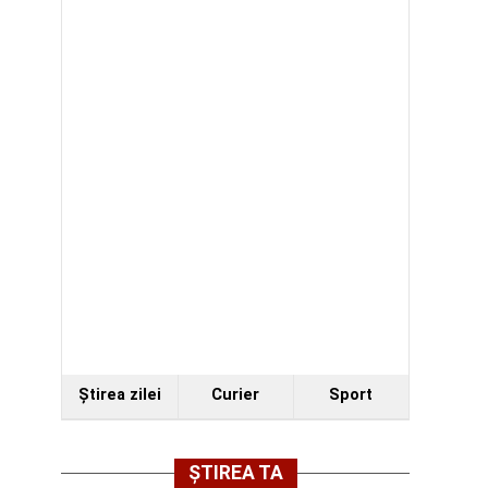
Ştirea zilei
Curier
Sport
ȘTIREA TA