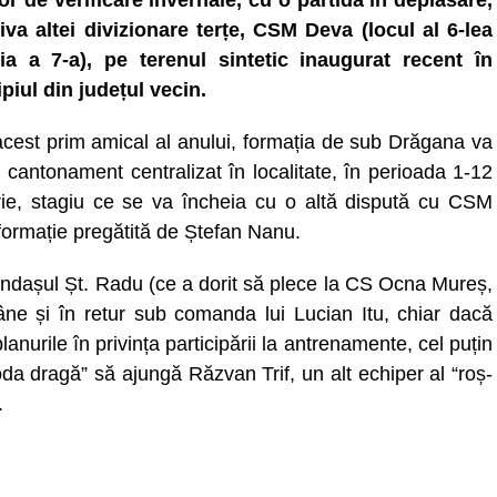
lor de verificare invernale, cu o partidă în deplasare,
iva altei divizionare terțe, CSM Deva (locul al 6-lea
ia a 7-a), pe terenul sintetic inaugurat recent în
piul din județul vecin.
cest prim amical al anului, formația de sub Drăgana va
n cantonament centralizat în localitate, în perioada 1-12
rie, stagiu ce se va încheia cu o altă dispută cu CSM
formație pregătită de Ștefan Nanu.
fundașul Șt. Radu (ce a dorit să plece la CS Ocna Mureș,
âne și în retur sub comanda lui Lucian Itu, chiar dacă
lanurile în privința participării la antrenamente, cel puțin
oda dragă” să ajungă Răzvan Trif, un alt echiper al “roș-
.