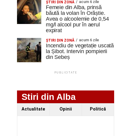
acum 6 zile
ŞTIRI DIN ZONĂ
Femeie din Alba, prinsă
băută la volan în Orăștie.
Avea o alcoolemie de 0,54
mg/l alcool pur în aerul
expirat
acum 6 zile
ŞTIRI DIN ZONĂ
Incendiu de vegetație uscată
la Șibot. Intervin pompierii
din Sebeș
PUBLICITATE
Stiri din Alba
Actualitate
Opinii
Politică