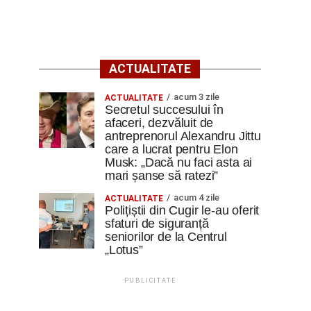
ACTUALITATE
acum 3 zile
ACTUALITATE
Secretul succesului în
afaceri, dezvăluit de
antreprenorul Alexandru Jittu
care a lucrat pentru Elon
Musk: „Dacă nu faci asta ai
mari șanse să ratezi”
acum 4 zile
ACTUALITATE
Polițiștii din Cugir le-au oferit
sfaturi de siguranță
seniorilor de la Centrul
„Lotus”
PUBLICITATE