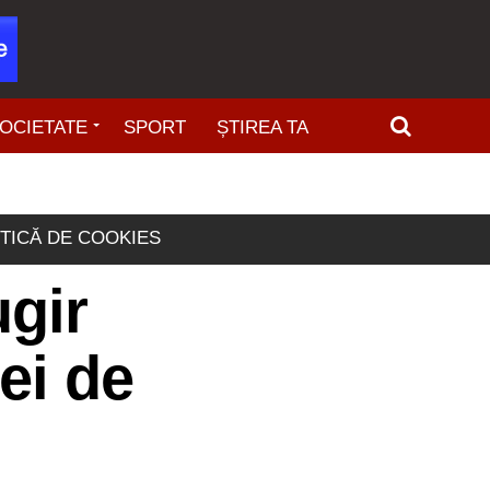
OCIETATE
SPORT
ȘTIREA TA
ITICĂ DE COOKIES
ugir
ei de