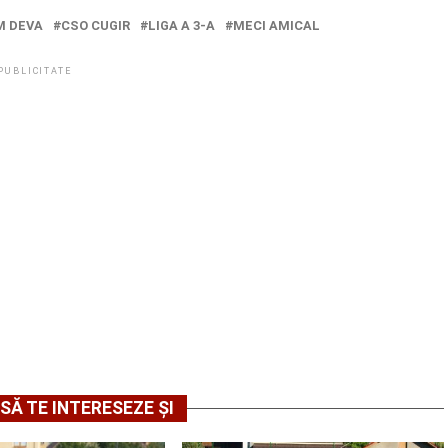
M DEVA
CSO CUGIR
LIGA A 3-A
MECI AMICAL
PUBLICITATE
SĂ TE INTERESEZE ȘI