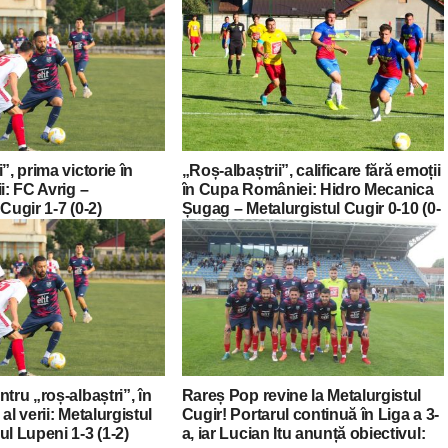
”, prima victorie în
„Roș-albaștrii”, calificare fără emoții
i: FC Avrig –
în Cupa României: Hidro Mecanica
Cugir 1-7 (0-2)
Șugag – Metalurgistul Cugir 0-10 (0-
4)
tru „roș-albaștri”, în
Rareș Pop revine la Metalurgistul
al verii: Metalurgistul
Cugir! Portarul continuă în Liga a 3-
ul Lupeni 1-3 (1-2)
a, iar Lucian Itu anunță obiectivul: