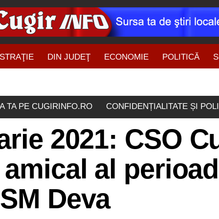
STRAŢIE
DIN JUDEŢ
ECONOMIE
POLITICĂ
S
ŞTIRI DIN ZONĂ
A TA PE CUGIRINFO.RO
CONFIDENȚIALITATE ȘI POL
arie 2021: CSO C
 amical al perioad
 CSM Deva