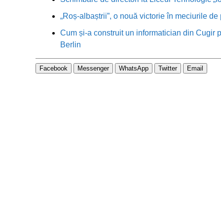
„Roș-albaștrii”, o nouă victorie în meciurile de
Cum și-a construit un informatician din Cugir p
Berlin
Facebook
Messenger
WhatsApp
Twitter
Email