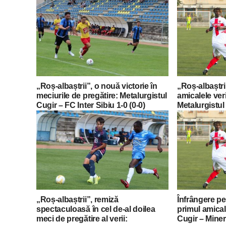
„Roș-albaștrii”, o nouă victorie în
„Roș-albaștrii
meciurile de pregătire: Metalurgistul
amicalele veri
Cugir – FC Inter Sibiu 1-0 (0-0)
Metalurgistul 
„Roș-albaștrii”, remiză
Înfrângere pen
spectaculoasă în cel de-al doilea
primul amical 
meci de pregătire al verii:
Cugir – Miner