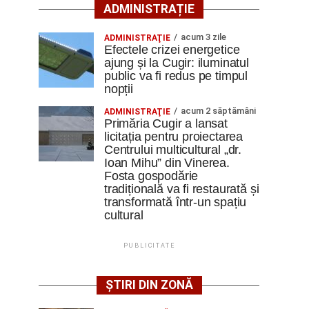
ADMINISTRAȚIE
acum 3 zile
ADMINISTRAŢIE
Efectele crizei energetice
ajung și la Cugir: iluminatul
public va fi redus pe timpul
nopții
acum 2 săptămâni
ADMINISTRAŢIE
Primăria Cugir a lansat
licitația pentru proiectarea
Centrului multicultural „dr.
Ioan Mihu” din Vinerea.
Fosta gospodărie
tradițională va fi restaurată și
transformată într-un spațiu
cultural
PUBLICITATE
ȘTIRI DIN ZONĂ