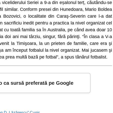
 viceliderului Seriei a 9-a din eșalonul terț, căutându-se
rofil similar. Conform presei din Hunedoara, Mario Boldea
 Bozovici, o localitate din Caraş-Severin care l-a dat
n sacrificiu inedit pentru a practica la nivel organizat cel
 cu toată familia sa în Australia, pe când avea doar 10
doi ani mai târziu, singur, fără părinţi. “În clasa a V-a
nit la Timişoara, la un prieten de familie, care era şi
a am început fotbalul la nivel organizat. Mai jucasem şi
ea prea multă bază pe fotbal”, a spus tânărul fotbalist.
o ca sursă preferată pe Google
Ion D. Lăzărescu” Cugir