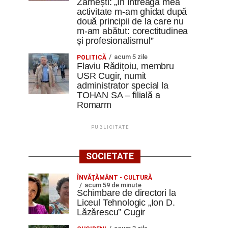
Zărnești: „În întreaga mea
activitate m-am ghidat după
două principii de la care nu
m-am abătut: corectitudinea
și profesionalismul”
acum 5 zile
POLITICĂ
Flaviu Rădițoiu, membru
USR Cugir, numit
administrator special la
TOHAN SA – filială a
Romarm
PUBLICITATE
SOCIETATE
ÎNVĂŢĂMÂNT - CULTURĂ
acum 59 de minute
Schimbare de directori la
Liceul Tehnologic „Ion D.
Lăzărescu” Cugir