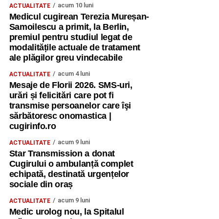
acum 10 luni
ACTUALITATE
Medicul cugirean Terezia Mureșan-
Samoilescu a primit, la Berlin,
premiul pentru studiul legat de
modalitățile actuale de tratament
ale plăgilor greu vindecabile
acum 4 luni
ACTUALITATE
Mesaje de Florii 2026. SMS-uri,
urări și felicitări care pot fi
transmise persoanelor care îşi
sărbătoresc onomastica |
cugirinfo.ro
acum 9 luni
ACTUALITATE
Star Transmission a donat
Cugirului o ambulanță complet
echipată, destinată urgențelor
sociale din oraș
acum 9 luni
ACTUALITATE
Medic urolog nou, la Spitalul