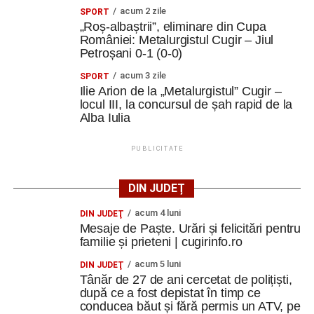
acum 2 zile
SPORT
„Roș-albaștrii”, eliminare din Cupa
României: Metalurgistul Cugir – Jiul
Petroșani 0-1 (0-0)
acum 3 zile
SPORT
Ilie Arion de la „Metalurgistul” Cugir –
locul III, la concursul de șah rapid de la
Alba Iulia
PUBLICITATE
DIN JUDEȚ
acum 4 luni
DIN JUDEŢ
Mesaje de Paște. Urări și felicitări pentru
familie și prieteni | cugirinfo.ro
acum 5 luni
DIN JUDEŢ
Tânăr de 27 de ani cercetat de polițiști,
după ce a fost depistat în timp ce
conducea băut și fără permis un ATV, pe