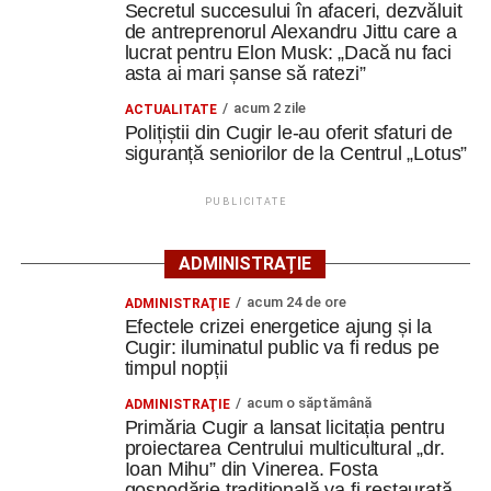
Ultimele știri din Cugir
Secretul succesului în afaceri, dezvăluit
provocare a verii, etapa a patra de Grand Prix care se
de antreprenorul Alexandru Jittu care a
desfășoară în perioada 3-10 august la Arad printr-un nou
lucrat pentru Elon Musk: „Dacă nu faci
Cum și-a construit un informatician din Cugir propria
concurs de șah clasic.
asta ai mari șanse să ratezi”
mașină solară. Vehiculul a ajuns și la o expoziție din
Berlin
acum 2 zile
ACTUALITATE
Un alt rezultat excelent al verii este rezultatul obţinut de
Polițiștii din Cugir le-au oferit sfaturi de
Trei profesori ai Colegiului Național „David Prodan”
către junioara Iulia Ştefan care a terminat cu un plus de
siguranță seniorilor de la Centrul „Lotus”
Cugir și-au perfecționat competențele prin
85 de puncte al coeficientului ELO la puternicul festival de
mobilități Erasmus+ în Croația
la Biel (Elveţia) din perioada 13-23 iulie, fiind foarte
PUBLICITATE
aproape de obţinerea unui nou titlu, cel de maestru
Secretul succesului în afaceri, dezvăluit de
internaţional.
antreprenorul Alexandru Jittu care a lucrat pentru
ADMINISTRAȚIE
Elon Musk: „Dacă nu faci asta ai mari șanse să
acum 24 de ore
ADMINISTRAŢIE
ratezi”
Efectele crizei energetice ajung și la
Cugir: iluminatul public va fi redus pe
Constantin PREDESCU
timpul nopții
Facebook
Messenger
WhatsApp
Twitter
Email
acum o săptămână
ADMINISTRAŢIE
Primăria Cugir a lansat licitația pentru
proiectarea Centrului multicultural „dr.
Adaugă cugirinfo.ro ca sursă
Ioan Mihu” din Vinerea. Fosta
preferată pe Google
gospodărie tradițională va fi restaurată