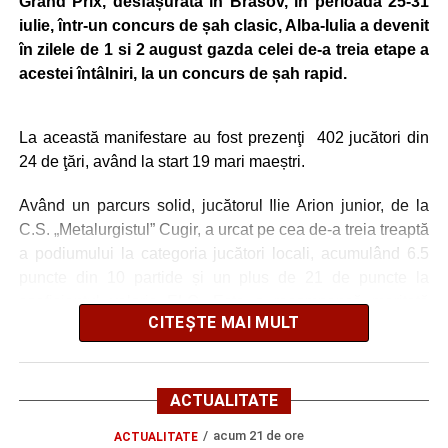
Grand Prix, desfășurată în Brasov, în perioada 25-31
Butnariu, Udrea (60, Todoran), B. Minteuan (78, P.
iulie, într-un concurs de șah clasic, Alba-Iulia a devenit
Păcurar), Cocan, Goronea (60, Bura); Rezerve: Similie,
în zilele de 1 si 2 august gazda celei de-a treia etape a
Iosif, Mâlnă, G. Cristea. Antrenor: Lucian Itu.
acestei întâlniri, la un concurs de șah rapid.
Jiul Petroșani: Iliescu/cpt. – Gogescu, Dobre, A. Dinu,
La această manifestare au fost prezenţi 402 jucători din
Hondorocu – Giurică, Morariu – Vreja, Viașu, Buțurcă –
24 de ţări, având la start 19 mari maeștri.
Trip; rezerve Krupenschi, Fulga, Nițu, Mihăilă, Polgar, R.
Călin, Covaci, Păcuraru, D. Popa. Antrenor Sorin Bălu
Având un parcurs solid, jucătorul Ilie Arion junior, de la
C.S. „Metalurgistul” Cugir, a urcat pe cea de-a treia treaptă
a podiumului la categoria jucători locali, acumulând 6.5
FOTO: Sorin GIURCĂ
puncte din 10 partide și un plus de 21 de puncte la
coeficientul valoric ELO. Este o recompensă meritată
CITEȘTE MAI MULT
pentru tânărul jucător cugirean având în vedere că a fost
foarte aproape de podium și la categoria sa de coeficient
Adaugă cugirinfo.ro ca sursă
ELO.
preferată pe Google
ACTUALITATE
Ridicarea premiului a fost făcută de către maestrul Ovidiu
acum 21 de ore
ACTUALITATE
Crăciun, tânărul Ilie Arion grăbindu-se către următoarea