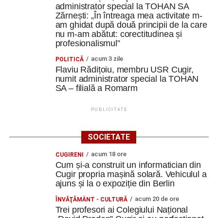
administrator special la TOHAN SA
Zărnești: „În întreaga mea activitate m-
am ghidat după două principii de la care
nu m-am abătut: corectitudinea și
profesionalismul”
acum 3 zile
POLITICĂ
Flaviu Rădițoiu, membru USR Cugir,
numit administrator special la TOHAN
SA – filială a Romarm
PUBLICITATE
SOCIETATE
acum 18 ore
CUGIRENI
Cum și-a construit un informatician din
Cugir propria mașină solară. Vehiculul a
ajuns și la o expoziție din Berlin
acum 20 de ore
ÎNVĂŢĂMÂNT - CULTURĂ
Trei profesori ai Colegiului Național