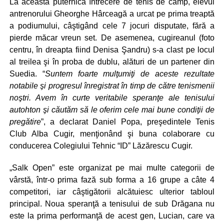
La această puternică întrecere de tenis de câmp, elevul
antrenorului Gheorghe Hârceagă a urcat pe prima treaptă
a podiumului, câştigând cele 7 jocuri disputate, fără a
pierde măcar vreun set. De asemenea, cugireanul (foto
centru, în dreapta fiind Denisa Şandru) s-a clast pe locul
al treilea şi în proba de dublu, alături de un partener din
Suedia. “
Suntem foarte mulţumiţi de aceste rezultate
notabile şi progresul înregistrat în timp de către tenismenii
noştri. Avem în curte veritabile speranţe ale tenisului
autohton şi căutăm să le oferim cele mai bune condiţii de
pregătire
”, a declarat Daniel Popa, preşedintele Tenis
Club Alba Cugir, menţionând şi buna colaborare cu
conducerea Colegiului Tehnic “ID” Lăzărescu Cugir.
„Salk Open” este organizat pe mai multe categorii de
vârstă, într-o prima fază sub forma a 16 grupe a câte 4
competitori, iar câştigătorii alcătuiesc ulterior tabloul
principal. Noua speranţă a tenisului de sub Drăgana nu
este la prima performanţă de acest gen, Lucian, care va