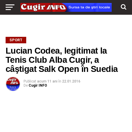
SPORT
Lucian Codea, legitimat la
Tenis Club Alba Cugir, a
câştigat Salk Open în Suedia
Publicat
acum 11 ani
în
22.01.2016
De
Cugir INFO