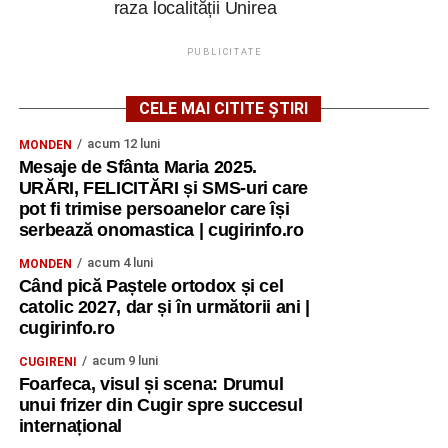
raza localității Unirea
PUBLICITATE
CELE MAI CITITE ȘTIRI
acum 12 luni
MONDEN
Mesaje de Sfânta Maria 2025.
URĂRI, FELICITĂRI și SMS-uri care
pot fi trimise persoanelor care își
serbează onomastica | cugirinfo.ro
acum 4 luni
MONDEN
Când pică Paștele ortodox și cel
catolic 2027, dar și în următorii ani |
cugirinfo.ro
acum 9 luni
CUGIRENI
Foarfeca, visul și scena: Drumul
unui frizer din Cugir spre succesul
internațional