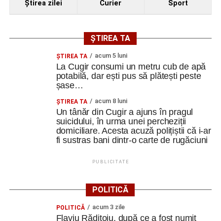
Ştirea zilei
Curier
Sport
ȘTIREA TA
acum 5 luni
ȘTIREA TA
La Cugir consumi un metru cub de apă
potabilă, dar ești pus să plătești peste
șase…
acum 8 luni
ȘTIREA TA
Un tânăr din Cugir a ajuns în pragul
suicidului, în urma unei percheziții
domiciliare. Acesta acuză polițiștii că i-ar
fi sustras bani dintr-o carte de rugăciuni
PUBLICITATE
POLITICĂ
acum 3 zile
POLITICĂ
Flaviu Rădițoiu, după ce a fost numit