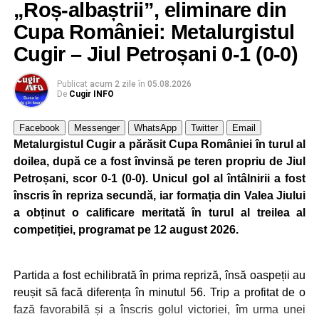
„Roș-albaștrii”, eliminare din
Cupa României: Metalurgistul
Cugir – Jiul Petroșani 0-1 (0-0)
Publicat
acum 2 zile
în
05.08.2026
De
Cugir INFO
Facebook
Messenger
WhatsApp
Twitter
Email
Metalurgistul Cugir a părăsit Cupa României în turul al
doilea, după ce a fost învinsă pe teren propriu de Jiul
Petroșani, scor 0-1 (0-0). Unicul gol al întâlnirii a fost
înscris în repriza secundă, iar formația din Valea Jiului
a obținut o calificare meritată în turul al treilea al
competiției, programat pe 12 august 2026.
Partida a fost echilibrată în prima repriză, însă oaspeții au
reușit să facă diferența în minutul 56. Trip a profitat de o
fază favorabilă și a înscris golul victoriei, îm urma unei