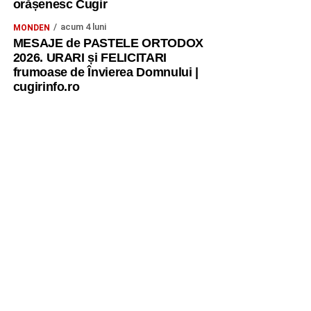
orășenesc Cugir
acum 4 luni
MONDEN
MESAJE de PASTELE ORTODOX
2026. URARI și FELICITARI
frumoase de Învierea Domnului |
cugirinfo.ro