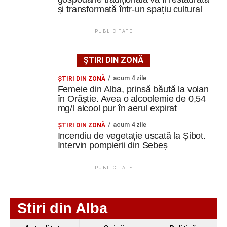
și transformată într-un spațiu cultural
Ultimele știri din Cugir
PUBLICITATE
Cum și-a construit un informatician din Cugir propria
mașină solară. Vehiculul a ajuns și la o expoziție din
ȘTIRI DIN ZONĂ
Berlin
acum 4 zile
ŞTIRI DIN ZONĂ
Femeie din Alba, prinsă băută la volan
Trei profesori ai Colegiului Național „David Prodan”
în Orăștie. Avea o alcoolemie de 0,54
Cugir și-au perfecționat competențele prin
mg/l alcool pur în aerul expirat
mobilități Erasmus+ în Croația
acum 4 zile
ŞTIRI DIN ZONĂ
Secretul succesului în afaceri, dezvăluit de
Incendiu de vegetație uscată la Șibot.
antreprenorul Alexandru Jittu care a lucrat pentru
Intervin pompierii din Sebeș
Elon Musk: „Dacă nu faci asta ai mari șanse să
ratezi”
PUBLICITATE
Facebook
Messenger
WhatsApp
Twitter
Email
Stiri din Alba