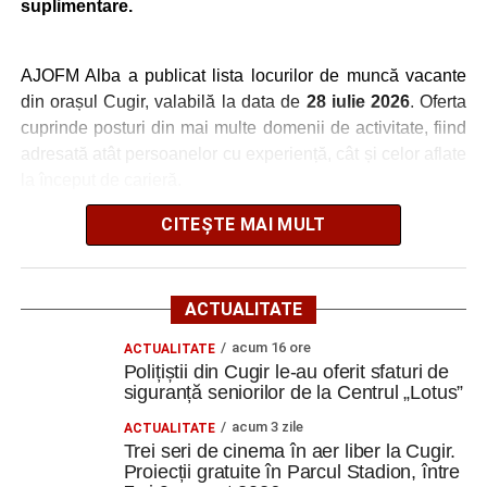
suplimentare.
MAIL
MRCHIC SRL
AJUTOR BUCATAR
1
0737642989
MRCHIC SRL
PIZZAR
1
0737642989
AJOFM Alba a publicat lista locurilor de muncă vacante
VALYMAR TRUCK
Conducator auto
5
0768931750
din orașul Cugir, valabilă la data de
28 iulie 2026
. Oferta
SRL
transport rutier de
cuprinde posturi din mai multe domenii de activitate, fiind
persoane
adresată atât persoanelor cu experiență, cât și celor aflate
STAR
MANAGER DE COST
10
0258806100
la început de carieră.
TRANSMISSION
PENTRU
SRL
DEZVOLTAREA
CITEȘTE MAI MULT
Cei interesați pot consulta toate locurile de muncă
PROIECTULUI
disponibile accesând platforma oficială ANOFM,
STAR
DOCUMENTARIST
1
0258806100
selectând
AJOFM Alba
, apoi secțiunea
„Persoane fizice
TRANSMISSION
ORDONANTARE
– Locuri de muncă vacante”
. De asemenea, informații
ACTUALITATE
SRL
LOGISTICA
pot fi obținute direct de la sediul AJOFM Alba sau de la
acum 16 ore
ACTUALITATE
agenția teritorială de care aparține persoana aflată în
Polițiștii din Cugir le-au oferit sfaturi de
căutarea unui loc de muncă.
siguranță seniorilor de la Centrul „Lotus”
Adaugă cugirinfo.ro ca sursă
acum 3 zile
ACTUALITATE
Lista publicată de AJOFM Alba include, pe lângă
preferată pe Google
Trei seri de cinema în aer liber la Cugir.
denumirea posturilor vacante din Cugir, și datele de
Proiecții gratuite în Parcul Stadion, între
contact ale angajatorilor, precum numere de telefon și