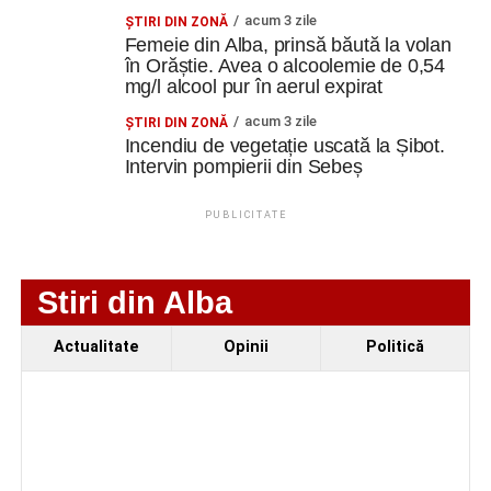
Ultimele știri din Cugir
acum 3 zile
ŞTIRI DIN ZONĂ
Femeie din Alba, prinsă băută la volan
„Roș-albaștrii”, eliminare din Cupa României:
în Orăștie. Avea o alcoolemie de 0,54
Metalurgistul Cugir – Jiul Petroșani 0-1 (0-0)
mg/l alcool pur în aerul expirat
Polițiștii din Cugir le-au oferit sfaturi de siguranță
acum 3 zile
ŞTIRI DIN ZONĂ
seniorilor de la Centrul „Lotus”
Incendiu de vegetație uscată la Șibot.
Intervin pompierii din Sebeș
Ilie Arion de la „Metalurgistul” Cugir – locul III, la
concursul de șah rapid de la Alba Iulia
PUBLICITATE
Facebook
Messenger
WhatsApp
Twitter
Email
Stiri din Alba
Actualitate
Opinii
Politică