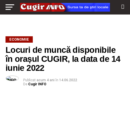
ECONOMIE
Locuri de muncă disponibile
în orașul CUGIR, la data de 14
iunie 2022
Publicat
acum 4 ani
în
14.06.2022
De
Cugir INFO