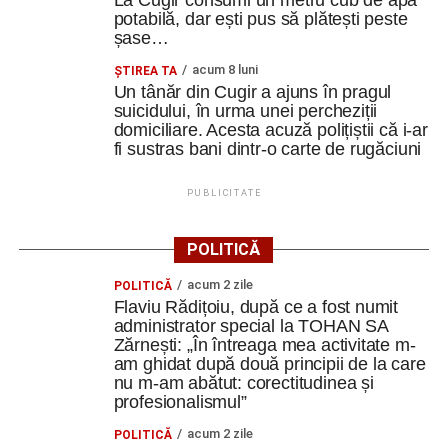
La Cugir consumi un metru cub de apă
potabilă, dar ești pus să plătești peste
șase…
acum 8 luni
ȘTIREA TA
Un tânăr din Cugir a ajuns în pragul
suicidului, în urma unei percheziții
domiciliare. Acesta acuză polițiștii că i-ar
fi sustras bani dintr-o carte de rugăciuni
PUBLICITATE
POLITICĂ
acum 2 zile
POLITICĂ
Flaviu Rădițoiu, după ce a fost numit
administrator special la TOHAN SA
Zărnești: „În întreaga mea activitate m-
am ghidat după două principii de la care
nu m-am abătut: corectitudinea și
profesionalismul”
acum 2 zile
POLITICĂ