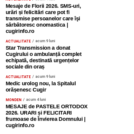
Mesaje de Florii 2026. SMS-uri,
urări și felicitări care pot fi
transmise persoanelor care îşi
sărbătoresc onomastica |
cugirinfo.ro
acum 9 luni
ACTUALITATE
Star Transmission a donat
Cugirului o ambulanță complet
echipată, destinată urgențelor
sociale din oraș
acum 9 luni
ACTUALITATE
Medic urolog nou, la Spitalul
orășenesc Cugir
acum 4 luni
MONDEN
MESAJE de PASTELE ORTODOX
2026. URARI și FELICITARI
frumoase de Învierea Domnului |
cugirinfo.ro