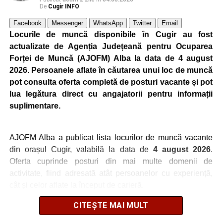
De
Cugir INFO
Facebook
Messenger
WhatsApp
Twitter
Email
Locurile de muncă disponibile în Cugir au fost
actualizate de Agenția Județeană pentru Ocuparea
Forței de Muncă (AJOFM) Alba la data de 4 august
2026. Persoanele aflate în căutarea unui loc de muncă
pot consulta oferta completă de posturi vacante și pot
lua legătura direct cu angajatorii pentru informații
suplimentare.
AJOFM Alba a publicat lista locurilor de muncă vacante
din orașul Cugir, valabilă la data de
4 august 2026
.
Oferta cuprinde posturi din mai multe domenii de
activitate, fiind adresată atât persoanelor cu experiență,
cât și celor aflate la început de carieră.
CITEȘTE MAI MULT
Cei interesați pot consulta toate locurile de muncă
disponibile accesând platforma oficială ANOFM,