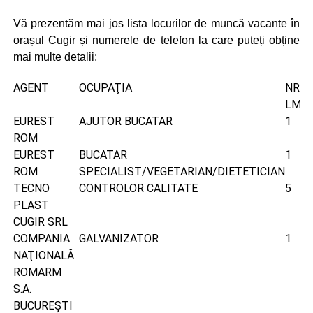
Vă prezentăm mai jos lista locurilor de muncă vacante în
orașul Cugir și numerele de telefon la care puteți obține
mai multe detalii:
AGENT
OCUPAŢIA
NR.
LMV
EUREST
AJUTOR BUCATAR
1
ROM
EUREST
BUCATAR
1
ROM
SPECIALIST/VEGETARIAN/DIETETICIAN
TECNO
CONTROLOR CALITATE
5
PLAST
CUGIR SRL
COMPANIA
GALVANIZATOR
1
NAŢIONALĂ
ROMARM
S.A.
BUCUREŞTI