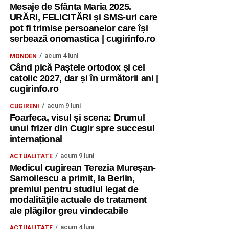
Mesaje de Sfânta Maria 2025.
URĂRI, FELICITĂRI și SMS-uri care
pot fi trimise persoanelor care își
serbează onomastica | cugirinfo.ro
acum 4 luni
MONDEN
Când pică Paștele ortodox și cel
catolic 2027, dar și în următorii ani |
cugirinfo.ro
acum 9 luni
CUGIRENI
Foarfeca, visul și scena: Drumul
unui frizer din Cugir spre succesul
internațional
acum 9 luni
ACTUALITATE
Medicul cugirean Terezia Mureșan-
Samoilescu a primit, la Berlin,
premiul pentru studiul legat de
modalitățile actuale de tratament
ale plăgilor greu vindecabile
acum 4 luni
ACTUALITATE