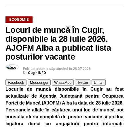
selectând
AJOFM Alba
, apoi secțiunea
„Persoane fizice
– Locuri de muncă vacante”
. De asemenea, informații
pot fi obținute direct de la sediul AJOFM Alba sau de la
ECONOMIE
agenția teritorială de care aparține persoana aflată în
Locuri de muncă în Cugir,
căutarea unui loc de muncă.
disponibile la 28 iulie 2026.
Lista publicată de AJOFM Alba include, pe lângă
AJOFM Alba a publicat lista
denumirea posturilor vacante din Cugir, și datele de
posturilor vacante
contact ale angajatorilor, precum numere de telefon și
adrese de e-mail, pentru ca persoanele interesate să
Publicat
acum o săptămână
în
28.07.2026
poată solicita detalii despre condițiile de angajare,
De
Cugir INFO
programul de lucru și procesul de recrutare.
Facebook
Messenger
WhatsApp
Twitter
Email
Locurile de muncă disponibile în Cugir au fost
Mai jos puteți consulta lista completă a locurilor de
actualizate de Agenția Județeană pentru Ocuparea
muncă disponibile în orașul Cugir la data de 4 august
Forței de Muncă (AJOFM) Alba la data de 28 iulie 2026.
2026, precum și datele de contact ale angajatorilor:
Persoanele aflate în căutarea unui loc de muncă pot
consulta oferta completă de posturi vacante și pot lua
AGENT
OCUPAŢIA
NR.
NR.
legătura direct cu angajatorii pentru informații
LMV
TELEFON/E-