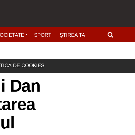
OCIETATE
SPORT
ȘTIREA TA
ITICĂ DE COOKIES
ui Dan
tarea
ul