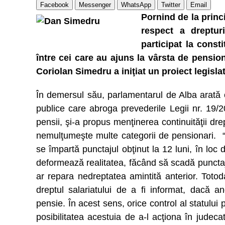
Facebook
Messenger
WhatsApp
Twitter
Email
Pornind de la princ
respect a drepturi
participat la const
între cei care au ajuns la vârsta de pension
Coriolan Simedru a iniţiat un proiect legis
În demersul său, parlamentarul de Alba arată 
publice care abroga prevederile Legii nr. 19/
pensii, şi-a propus menţinerea continuităţii drept
nemulţumeşte multe categorii de pensionari. “As
se împartă punctajul obţinut la 12 luni, în loc
deformează realitatea, făcând să scadă punctaju
ar repara nedreptatea amintită anterior. Toto
dreptul salariatului de a fi informat, dacă ang
pensie. În acest sens, orice control al statului 
posibilitatea acestuia de a-l acţiona în judec