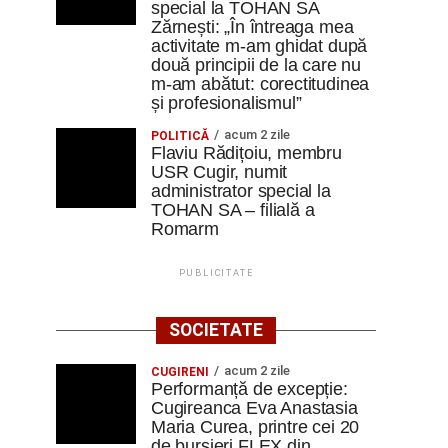
special la TOHAN SA
Zărnești: „În întreaga mea
activitate m-am ghidat după
două principii de la care nu
m-am abătut: corectitudinea
și profesionalismul”
acum 2 zile
POLITICĂ
Flaviu Rădițoiu, membru
USR Cugir, numit
administrator special la
TOHAN SA – filială a
Romarm
PUBLICITATE
SOCIETATE
acum 2 zile
CUGIRENI
Performanță de excepție:
Cugireanca Eva Anastasia
Maria Curea, printre cei 20
de bursieri FLEX din