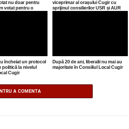
otat nu doar pentru
viceprimar al orașului Cugir cu
m votat pentru o
sprijinul consilierilor USR și AUR
europeană, pro atlantică
nia”
u încheiat un protocol
După 20 de ani, liberalii nu mai au
politică la nivelul
majoritate în Consiliul Local Cugir
ocal Cugir
ENTRU A COMENTA