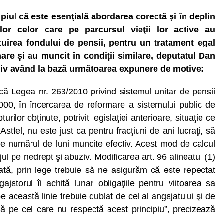
ipiul că este esenţială abordarea corectă şi în deplin
lor celor care pe parcursul vieţii lor active au
ituirea fondului de pensii, pentru un tratament egal
are şi au muncit în condiţii similare, deputatul Dan
lativ având la bază următoarea expunere de motive:
că Legea nr. 263/2010 privind sistemul unitar de pensii
2000, în încercarea de reformare a sistemului public de
urilor obţinute, potrivit legislaţiei anterioare, situaţie ce
tfel, nu este just ca pentru fracţiuni de ani lucraţi, să
 de numărul de luni muncite efectiv. Acest mod de calcul
l pe nedrept şi abuziv. Modificarea art. 96 alineatul (1)
dată, prin lege trebuie să ne asigurăm că este repectat
ajatorul îi achită lunar obligaţiile pentru viitoarea sa
pe această linie trebuie dublat de cel al angajatului şi de
ată pe cel care nu respectă acest principiu”, precizează