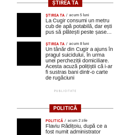
ȘTIREA TA
acum 5 luni
ȘTIREA TA
La Cugir consumi un metru
cub de apă potabilă, dar ești
pus să plătești peste șase…
acum 8 luni
ȘTIREA TA
Un tânăr din Cugir a ajuns în
pragul suicidului, în urma
unei percheziții domiciliare.
Acesta acuză polițiștii că i-ar
fi sustras bani dintr-o carte
de rugăciuni
PUBLICITATE
POLITICĂ
acum 2 zile
POLITICĂ
Flaviu Rădițoiu, după ce a
fost numit administrator