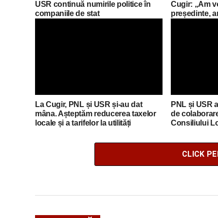
USR continuă numirile politice în
Cugir: „Am v
companiile de stat
președinte, a
direcție pro 
pentru Româ
La Cugir, PNL și USR și-au dat
PNL și USR a
mâna. Așteptăm reducerea taxelor
de colaborare 
locale și a tarifelor la utilități
Consiliului L
CLICK P