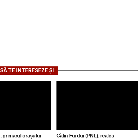
SĂ TE INTERESEZE ȘI
 primarul orașului
Călin Furdui (PNL), reales