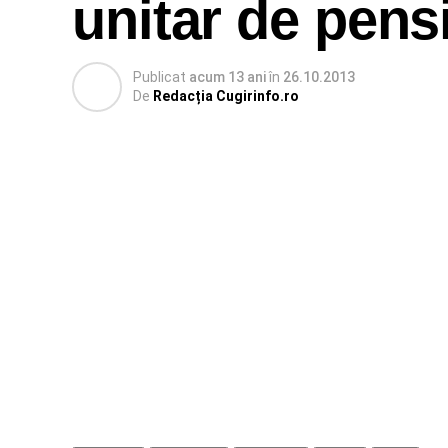
unitar de pensi
Publicat
acum 13 ani
în
26.10.2013
De
Redacția Cugirinfo.ro