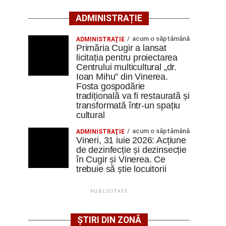
ADMINISTRAȚIE
acum o săptămână
ADMINISTRAŢIE
Primăria Cugir a lansat
licitația pentru proiectarea
Centrului multicultural „dr.
Ioan Mihu” din Vinerea.
Fosta gospodărie
tradițională va fi restaurată și
transformată într-un spațiu
cultural
acum o săptămână
ADMINISTRAŢIE
Vineri, 31 iuie 2026: Acțiune
de dezinfecție și dezinsecție
în Cugir și Vinerea. Ce
trebuie să știe locuitorii
PUBLICITATE
ȘTIRI DIN ZONĂ