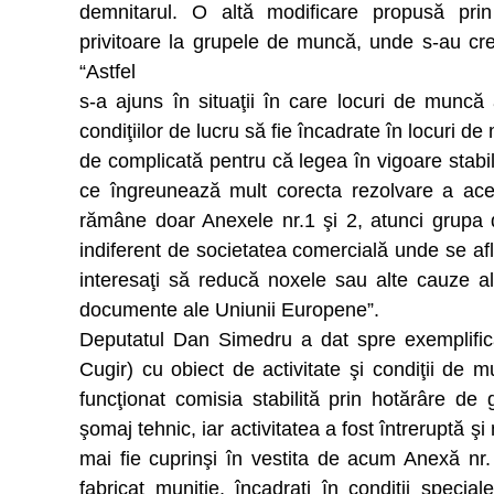
demnitarul. O altă modificare propusă prin a
privitoare la grupele de muncă, unde s-au creat
“Astfel
s-a ajuns în situaţii în care locuri de muncă 
condiţiilor de lucru să fie încadrate în locuri de
de complicată pentru că legea în vigoare stabile
ce îngreunează mult corecta rezolvare a aces
rămâne doar Anexele nr.1 şi 2, atunci grupa d
indiferent de societatea comercială unde se află
interesaţi să reducă noxele sau alte cauze a
documente ale Uniunii Europene”.
Deputatul Dan Simedru a dat spre exemplifi
Cugir) cu obiect de activitate şi condiţii de 
funcţionat comisia stabilită prin hotărâre de
şomaj tehnic, iar activitatea a fost întreruptă ş
mai fie cuprinşi în vestita de acum Anexă nr
fabricat muniţie, încadraţi în condiţii special