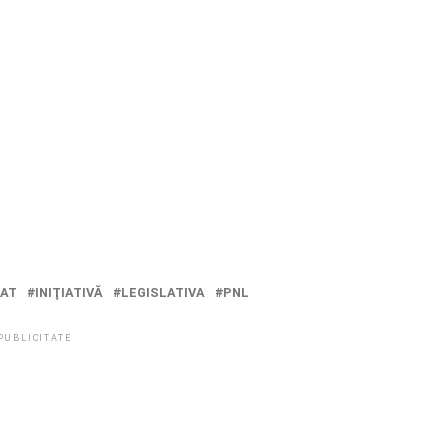
AT
INIŢIATIVĂ
LEGISLATIVA
PNL
PUBLICITATE