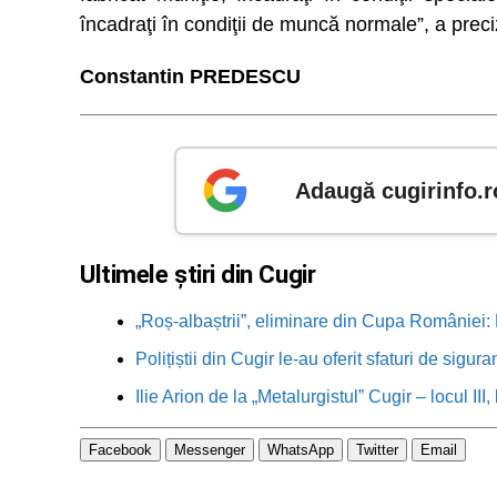
încadraţi în condiţii de muncă normale”, a prec
Constantin PREDESCU
Adaugă cugirinfo.r
Ultimele știri din Cugir
„Roș-albaștrii”, eliminare din Cupa României: M
Polițiștii din Cugir le-au oferit sfaturi de sigur
Ilie Arion de la „Metalurgistul” Cugir – locul III
Facebook
Messenger
WhatsApp
Twitter
Email