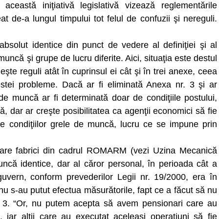
ceastă iniţiativă legislativă vizează reglementările
 de-a lungul timpului tot felul de confuzii şi nereguli.
absolut identice din punct de vedere al definiţiei şi al
 muncă şi grupe de lucru diferite. Aici, situaţia este destul
şte reguli atât în cuprinsul ei cât şi în trei anexe, ceea
tei probleme. Dacă ar fi eliminată Anexa nr. 3 şi ar
e muncă ar fi determinată doar de condiţiile postului,
, dar ar creşte posibilitatea ca agenţii economici să fie
le condiţiilor grele de muncă, lucru ce se impune prin
care fabrici din cadrul ROMARM (vezi Uzina Mecanică
muncă identice, dar al căror personal, în perioada cât a
 guvern, conform prevederilor Legii nr. 19/2000, era în
i nu s-au putut efectua măsurătorile, fapt ce a făcut să nu
. 3. “Or, nu putem acepta să avem pensionari care au
e, iar alţii care au executat aceleaşi operaţiuni să fie