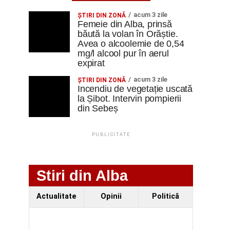
acum 3 zile
ŞTIRI DIN ZONĂ
Femeie din Alba, prinsă
băută la volan în Orăștie.
Avea o alcoolemie de 0,54
mg/l alcool pur în aerul
expirat
acum 3 zile
ŞTIRI DIN ZONĂ
Incendiu de vegetație uscată
la Șibot. Intervin pompierii
din Sebeș
PUBLICITATE
Stiri din Alba
Actualitate
Opinii
Politică