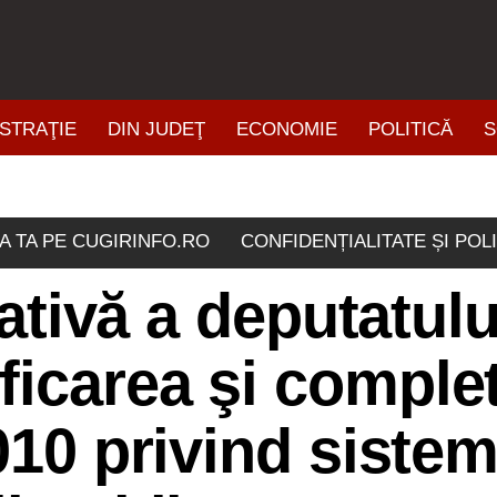
STRAŢIE
DIN JUDEŢ
ECONOMIE
POLITICĂ
S
ŞTIRI DIN ZONĂ
A TA PE CUGIRINFO.RO
CONFIDENȚIALITATE ȘI POL
slativă a deputatul
ficarea şi comple
010 privind sistem