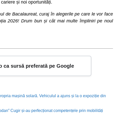
ariere și noi oportunități.
ul de Bacalaureat, curaj în alegerile pe care le vor face
moția 2026! Drum bun și cât mai multe împliniri pe noul
o ca sursă preferată pe Google
ropria mașină solară. Vehiculul a ajuns și la o expoziție din
odan” Cugir și-au perfecționat competențele prin mobilități