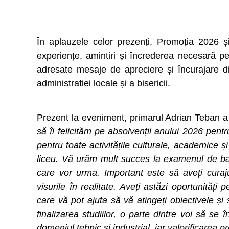
În aplauzele celor prezenți, Promoția 2026 ș
experiențe, amintiri și încrederea necesară pen
adresate mesaje de apreciere și încurajare din
administrației locale și a bisericii.
Prezent la eveniment, primarul Adrian Teban a
să îi felicităm pe absolvenții anului 2026 pen
pentru toate activitățile culturale, academice și
liceu.
Vă urăm mult succes la examenul de bac
care vor urma. Important este să aveți curaj
visurile în realitate.
Aveți astăzi oportunități p
care vă pot ajuta să vă atingeți obiectivele și s
finalizarea studiilor, o parte dintre voi să se
domeniul tehnic și industrial, iar valorificarea p