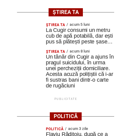
ȘTIREA TA
acum 5 luni
ȘTIREA TA
La Cugir consumi un metru
cub de apă potabilă, dar ești
pus să plătești peste șase…
acum 8 luni
ȘTIREA TA
Un tânăr din Cugir a ajuns în
pragul suicidului, în urma
unei percheziții domiciliare.
Acesta acuză polițiștii că i-ar
fi sustras bani dintr-o carte
de rugăciuni
PUBLICITATE
POLITICĂ
acum 3 zile
POLITICĂ
Flaviu Rădițoiu, după ce a