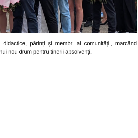
e didactice, părinți și membri ai comunității, marcând
nui nou drum pentru tinerii absolvenți.