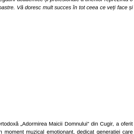
noastre.
Vă doresc mult succes în tot ceea ce veți face și
Ortodoxă „Adormirea Maicii Domnului” din Cugir, a oferit
un moment muzical emoționant, dedicat generației care