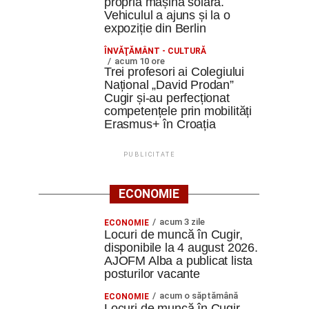
propria mașină solară.
Vehiculul a ajuns și la o
expoziție din Berlin
ÎNVĂŢĂMÂNT - CULTURĂ
acum 10 ore
Trei profesori ai Colegiului
Național „David Prodan”
Cugir și-au perfecționat
competențele prin mobilități
Erasmus+ în Croația
PUBLICITATE
ECONOMIE
acum 3 zile
ECONOMIE
Locuri de muncă în Cugir,
disponibile la 4 august 2026.
AJOFM Alba a publicat lista
posturilor vacante
acum o săptămână
ECONOMIE
Locuri de muncă în Cugir,