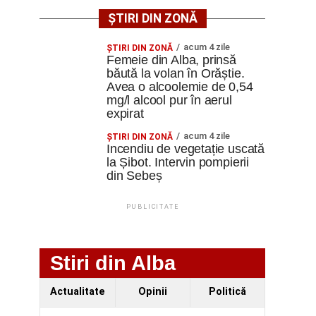
ȘTIRI DIN ZONĂ
acum 4 zile
ŞTIRI DIN ZONĂ
Femeie din Alba, prinsă
băută la volan în Orăștie.
Avea o alcoolemie de 0,54
mg/l alcool pur în aerul
expirat
acum 4 zile
ŞTIRI DIN ZONĂ
Incendiu de vegetație uscată
la Șibot. Intervin pompierii
din Sebeș
PUBLICITATE
Stiri din Alba
Actualitate
Opinii
Politică