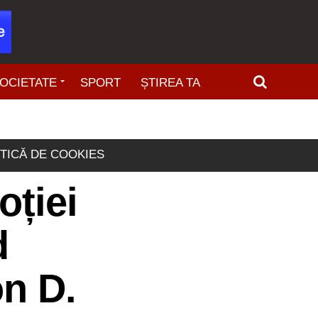
OCIETATE
SPORT
ȘTIREA TA
ITICĂ DE COOKIES
oției
d
on D.