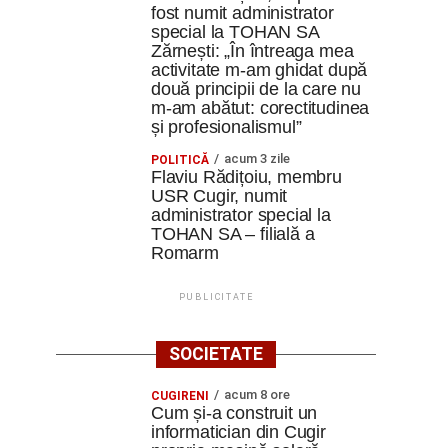
fost numit administrator
special la TOHAN SA
Zărnești: „În întreaga mea
activitate m-am ghidat după
două principii de la care nu
m-am abătut: corectitudinea
și profesionalismul”
acum 3 zile
POLITICĂ
Flaviu Rădițoiu, membru
USR Cugir, numit
administrator special la
TOHAN SA – filială a
Romarm
PUBLICITATE
SOCIETATE
acum 8 ore
CUGIRENI
Cum și-a construit un
informatician din Cugir