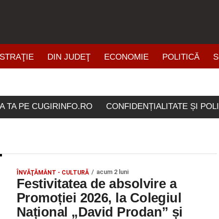
STRAŢIE
DIN JUDEŢ
ECONOMIE
POLITICĂ
S
ŞTIRI DIN ZONĂ
 etichetate "festivitati de
A TA PE CUGIRINFO.RO
CONFIDENȚIALITATE ȘI POL
acum 2 luni
ÎNVĂŢĂMÂNT - CULTURĂ
Festivitatea de absolvire a
Promoției 2026, la Colegiul
Național „David Prodan” și